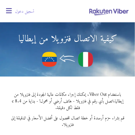
تسجيل دخول
oggle
gation
كيفية الاتصال فنزويلا من إيطاليا
باستخدام Viber Out، يمكنك إجراء مكالمات عالية الجودة إلى فنزويلا من
إيطاليا.
اتصل بأي رقم في فنزويلا - هاتف أرضي أو محمول! - بداية من 8.4 ¢
فقط لكل دقيقة.
قم بشراء حزم أرصدة أو خطة اتصال للحصول على أفضل الأسعار في الدقيقة إلى
فنزويلا.