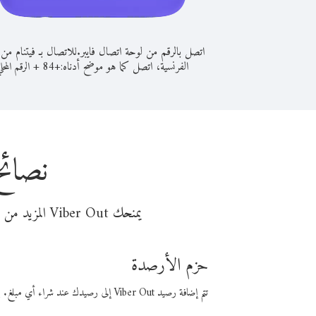
اتصل بالرقم من لوحة اتصال فايبر.
للاتصال بـ فيتنام من 
الفرنسية، اتصل كما هو موضح أدناه:
+
+
84
الرقم المحل
نصائح
يمنحك Viber Out المزيد من وقت المكالمة مقابل تكلفة أقل من المال. اختر من أحد خيارات الاتصال المرنة ذات السعر المنخفض:
حزم الأرصدة
تتم إضافة رصيد Viber Out إلى رصيدك عند شراء أي مبلغ. باستخدام رصيدك، يمكنك إجراء مكالمات إلى أي رقم في العالم بأسعار فايبر المنخفضة.