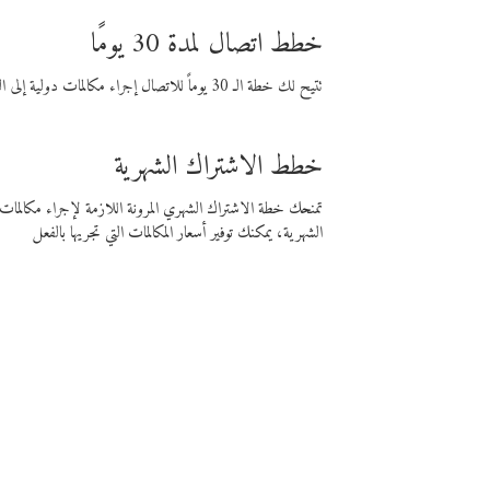
خطط اتصال لمدة 30 يومًا
تتيح لك خطة الـ 30 يوماً للاتصال إجراء مكالمات دولية إلى الوجهة التي تختارها لمدة 30 يوماً بأسعار فايبر المنخفضة.
خطط الاشتراك الشهرية
تمنحك خطة الاشتراك الشهري المرونة اللازمة لإجراء مكالم
الشهرية، يمكنك توفير أسعار المكالمات التي تجريها بالفعل