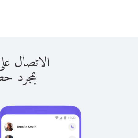
الاتصال على فيتنام 
بمجرد حصولك ع