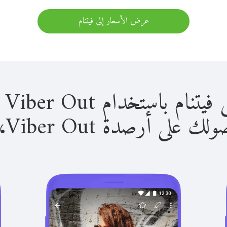
عرض الأسعار إلى فيتنام
باستخدام Viber Out سهل للغاية.
لى أرصدة Viber Out، يمكنك: