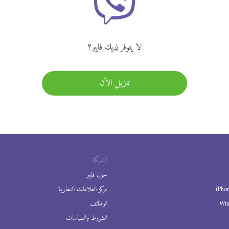
لا يتوفر لديك فايبر؟
تنزيل الآن
الشركة
حول فايبر
iPho
مركز العلامات التجارية
Wi
الوظائف
الشروط والسياسات