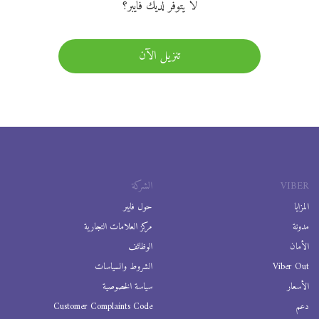
لا يتوفر لديك فايبر؟
تنزيل الآن
VIBER
الشركة
المزايا
حول فايبر
مدونة
مركز العلامات التجارية
الأمان
الوظائف
Viber Out
الشروط والسياسات
الأسعار
سياسة الخصوصية
دعم
Customer Complaints Code