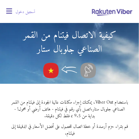
تسجيل دخول
oggle
gation
كيفية الاتصال فيتنام من القمر
الصناعي جلوبال ستار
باستخدام Viber Out، يمكنك إجراء مكالمات عالية الجودة إلى فيتنام من القمر
الصناعي جلوبال ستار.
اتصل بأي رقم في فيتنام - هاتف أرضي أو محمول! -
بداية من 9.5 ¢ فقط لكل دقيقة.
قم بشراء حزم أرصدة أو خطة اتصال للحصول على أفضل الأسعار في الدقيقة إلى
فيتنام.