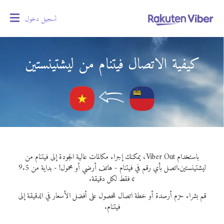
تسجيل دخول
oggle
gation
كيفية الاتصال فيتنام من ليشتينستين
باستخدام Viber Out، يمكنك إجراء مكالمات عالية الجودة إلى فيتنام من
ليشتينستين.
اتصل بأي رقم في فيتنام - هاتف أرضي أو محمول! - بداية من 9.5
¢ فقط لكل دقيقة.
قم بشراء حزم أرصدة أو خطة اتصال للحصول على أفضل الأسعار في الدقيقة إلى
فيتنام.