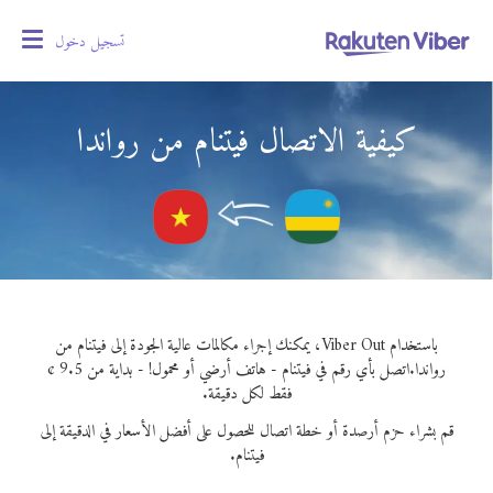
تسجيل دخول
oggle
gation
كيفية الاتصال فيتنام من رواندا
باستخدام Viber Out، يمكنك إجراء مكالمات عالية الجودة إلى فيتنام من
رواندا.
اتصل بأي رقم في فيتنام - هاتف أرضي أو محمول! - بداية من 9.5 ¢
فقط لكل دقيقة.
قم بشراء حزم أرصدة أو خطة اتصال للحصول على أفضل الأسعار في الدقيقة إلى
فيتنام.