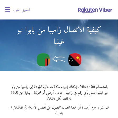
تسجيل دخول
oggle
gation
كيفية الاتصال زامبيا من بابوا نيو
غينيا
باستخدام Viber Out، يمكنك إجراء مكالمات عالية الجودة إلى زامبيا من بابوا
نيو غينيا.
اتصل بأي رقم في زامبيا - هاتف أرضي أو محمول! - بداية من 55.0
¢ فقط لكل دقيقة.
قم بشراء حزم أرصدة أو خطة اتصال للحصول على أفضل الأسعار في الدقيقة إلى
زامبيا.