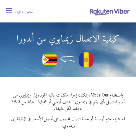
تسجيل دخول
oggle
gation
كيفية الاتصال زيمبابوي من أندورا
باستخدام Viber Out، يمكنك إجراء مكالمات عالية الجودة إلى زيمبابوي من
أندورا.
اتصل بأي رقم في زيمبابوي - هاتف أرضي أو محمول! - بداية من 29.0
¢ فقط لكل دقيقة.
قم بشراء حزم أرصدة أو خطة اتصال للحصول على أفضل الأسعار في الدقيقة إلى
زيمبابوي.