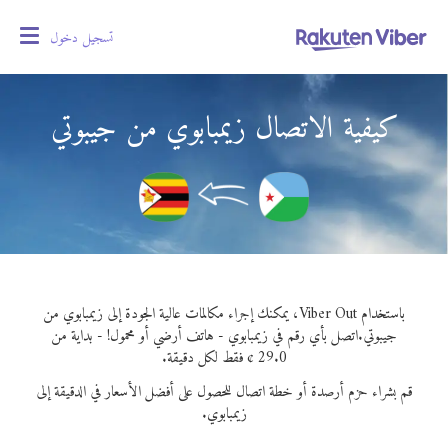
تسجيل دخول
oggle
gation
كيفية الاتصال زيمبابوي من جيبوتي
باستخدام Viber Out، يمكنك إجراء مكالمات عالية الجودة إلى زيمبابوي من
جيبوتي.
اتصل بأي رقم في زيمبابوي - هاتف أرضي أو محمول! - بداية من
29.0 ¢ فقط لكل دقيقة.
قم بشراء حزم أرصدة أو خطة اتصال للحصول على أفضل الأسعار في الدقيقة إلى
زيمبابوي.