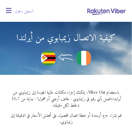
تسجيل دخول
oggle
gation
كيفية الاتصال زيمبابوي من أيرلندا
باستخدام Viber Out، يمكنك إجراء مكالمات عالية الجودة إلى زيمبابوي من
أيرلندا.
اتصل بأي رقم في زيمبابوي - هاتف أرضي أو محمول! - بداية من 35.7
¢ فقط لكل دقيقة.
قم بشراء حزم أرصدة أو خطة اتصال للحصول على أفضل الأسعار في الدقيقة إلى
زيمبابوي.