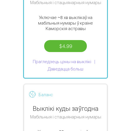
Мабільныя і стацыянарныя нумары
Уключае
~8 хв
выклікаў на
мабільныя нумары ў краіне
Каморскія астравы
$4.99
Прагледзець цэны на выклікі
Даведацца больш
Баланс
Выклікі куды заўгодна
Мабільныя і стацыянарныя нумары