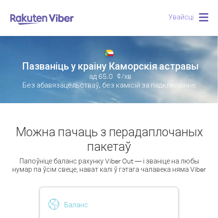
Увайсці
Togg
navig
Пазваніць у краіну Каморскія астравы
ад
65.0
¢/хв
Без абавязацельстваў, без камісій за падключэнне
Можна пачаць з перадаплочаных
пакетаў
Папоўніце баланс рахунку Viber Out — і званіце на любы
нумар па ўсім свеце, нават калі ў гэтага чалавека няма Viber
Баланс