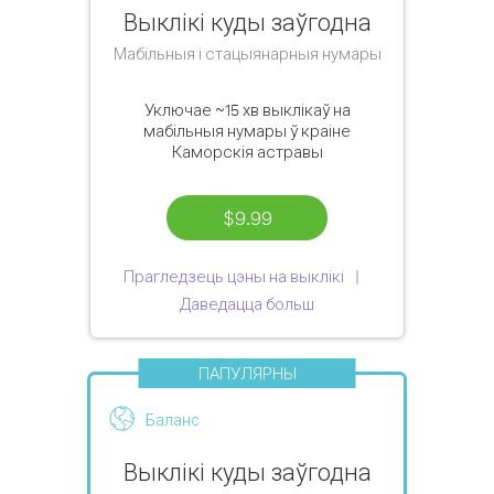
Выклікі куды заўгодна
Мабільныя і стацыянарныя нумары
Уключае
~15 хв
выклікаў на
мабільныя нумары ў краіне
Каморскія астравы
$9.99
Прагледзець цэны на выклікі
Даведацца больш
ПАПУЛЯРНЫ
Баланс
Выклікі куды заўгодна