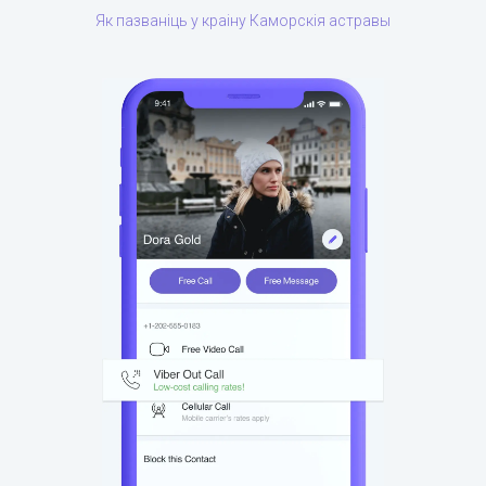
Як пазваніць у краіну Каморскія астравы