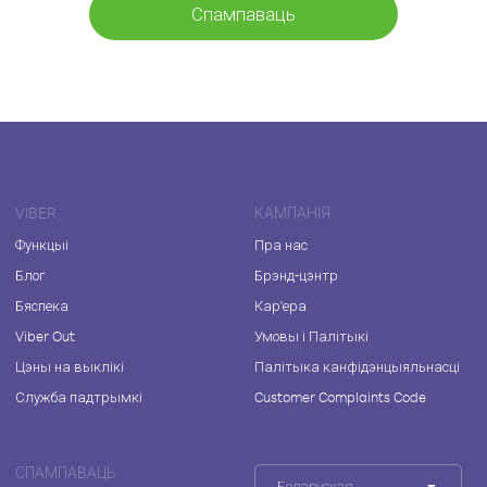
Спампаваць
VIBER
КАМПАНІЯ
Функцыі
Пра нас
Блог
Брэнд-цэнтр
Бяспека
Кар'ера
Viber Out
Умовы і Палітыкі
Цэны на выклікі
Палітыка канфідэнцыяльнасці
Служба падтрымкі
Customer Complaints Code
СПАМПАВАЦЬ
Беларуская