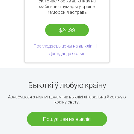
Уключае
~38 хв
выклікаў на
мабільныя нумары ў краіне
Каморскія астравы
$24.99
Прагледзець цэны на выклікі
Даведацца больш
Выклікі ў любую краіну
Азнаёмцеся з нізкімі цэнамі на выклікі літаральна ў кожную
краіну свету.
Пошук цэн на выклікі