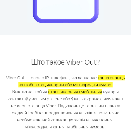
Што такое Viber Out?
Viber Out — сэрвіс IP-тэлефаніі, які дазваляе
танна званіць
на любы стацыянарны або міжнародны нумар.
Выклікі на любыя
стацыянарныя і мабільныя
нумары
кантактаў у вашым рэгіёне або ў іншых краінах, якія нават
не карыстаюцца Viber. Падключыце тарыфны план са
скідкай і рабіце перадаплочаныя выклікі з практычна
неабмежаванай колькасцю хвілін на мясцовыя і
міжнародныя хатнія і мабільныя нумары.