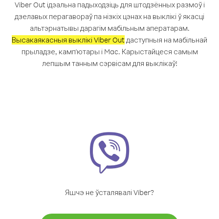
Viber Out ідэальна падыходзіць для штодзённых размоў і
дзелавых перагавораў па нізкіх цэнах на выклікі ў якасці
альтэрнатывы дарагім мабільным аператарам.
Высакаякасныя выклікі Viber Out
даступныя на мабільнай
прыладзе, камп'ютары і Mac. Карыстайцеся самым
лепшым танным сэрвісам для выклікаў!
Яшчэ не ўсталявалі Viber?