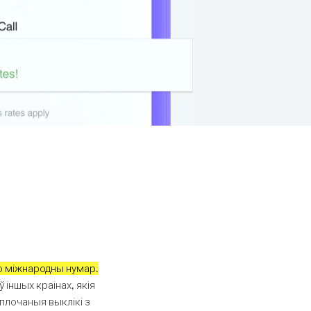
о міжнародны нумар.
 іншых краінах, якія
плочаныя выклікі з