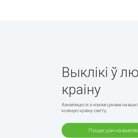
Выклікі ў л
краіну
Азнаёмцеся з нізкімі цэнамі на выкл
кожную краіну свету.
Пошук цэн на выклік