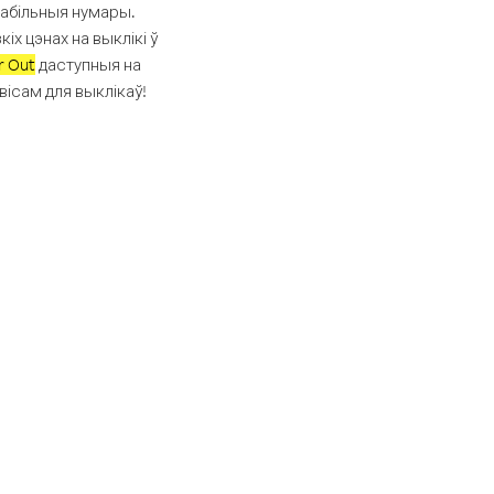
мабільныя нумары.
іх цэнах на выклікі ў
r Out
даступныя на
ісам для выклікаў!