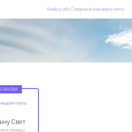
Увайсці
або
Стварэнне ўліковага запісу
АПАНОВА
енцкая плата
аіну Свет
рныя нумары