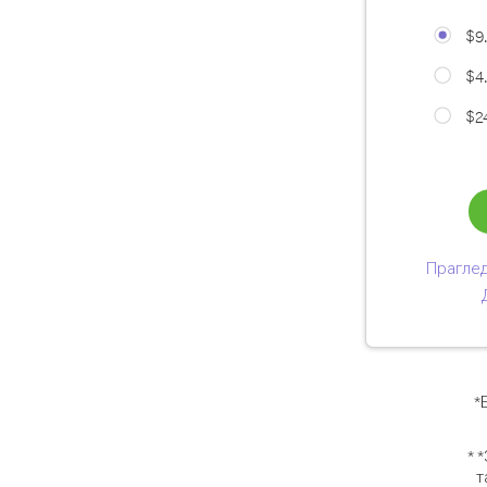
$9
$4
$2
Праглед
*
* 
т