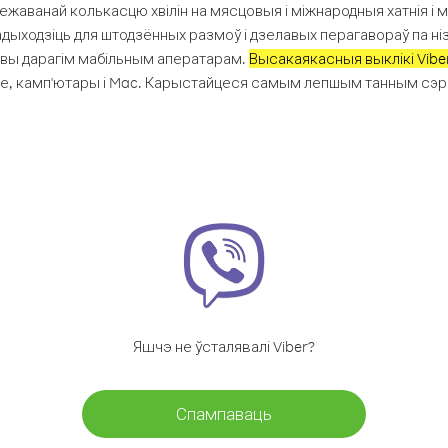
жаванай колькасцю хвілін на мясцовыя і міжнародныя хатнія і 
адыходзіць для штодзённых размоў і дзелавых перагавораў па нізк
ывы дарагім мабільным аператарам.
Высакаякасныя выклікі Vibe
е, камп'ютары і Mac. Карыстайцеся самым лепшым танным сэрв
Яшчэ не ўсталявалі Viber?
Спампаваць