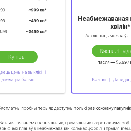
.99
~
999 хв*
Неабмежаваная 
.99
~
499 хв*
хвілін*
4.99
~
2499 хв*
Адключыць можна ў 
Бяспл. 1 тыд
Купіць
пасля —
$5.99
/
зець цэны на выклікі
Даведацца больш
Краіны
Даведац
Бясплатны пробны перыяд даступны толькі
раз кожнаму пакупні
*За выключэннем спецыяльных, прэміяльных і кароткіх нумароў.
арыфных планаў з неабмежаванай колькасцю хвілін прымяняец