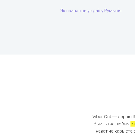
Як пазваніць у краіну Румынія
Viber Out — сэрвіс I
Выклікі на любыя
с
нават не карыстаю