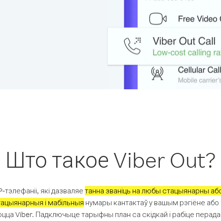
Што такое Viber Out?
P-тэлефаніі, які дазваляе
танна званіць на любы стацыянарны аб
тацыянарныя і мабільныя
нумары кантактаў у вашым рэгіёне або ў
цца Viber. Падключыце тарыфны план са скідкай і рабіце перада