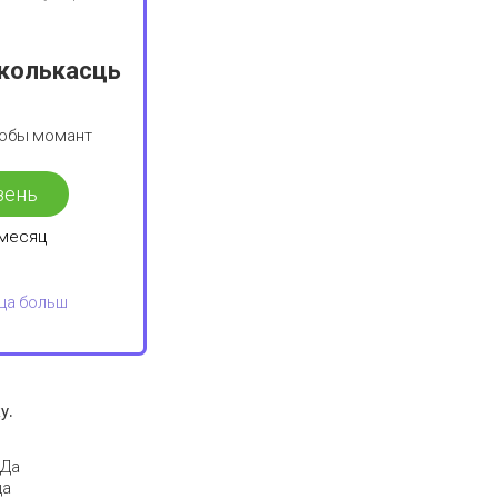
колькасць
любы момант
зень
 месяц
ца больш
ку
.
 Да
ца