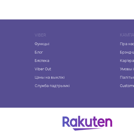
VIBER
КАМПА
Функцыі
Пра на
Блог
Брэнд-
Бяспека
Кар'ер
Viber Out
Умовы і
Цэны на выклікі
Паліты
Служба падтрымкі
Custome