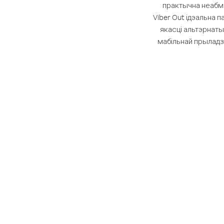
практычна неабме
Viber Out ідэальна п
якасці альтэрнат
мабільнай прыладз