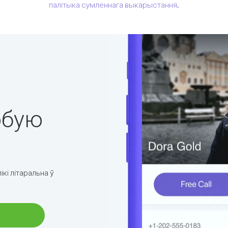
палітыка сумленнага выкарыстання
.
юбую
ікі літаральна ў
і