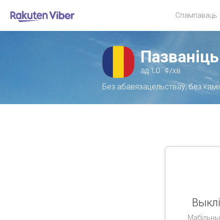
Спампаваць
Пазваніць
ад
1.0
¢/хв
Без абавязацельстваў, без камі
Выклі
Мабільны