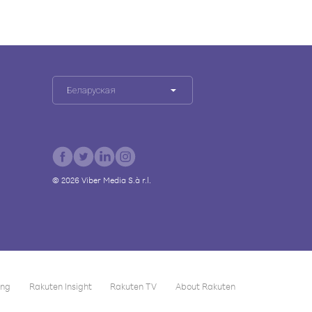
Беларуская
©
2026
Viber Media S.à r.l.
ing
Rakuten Insight
Rakuten TV
About Rakuten