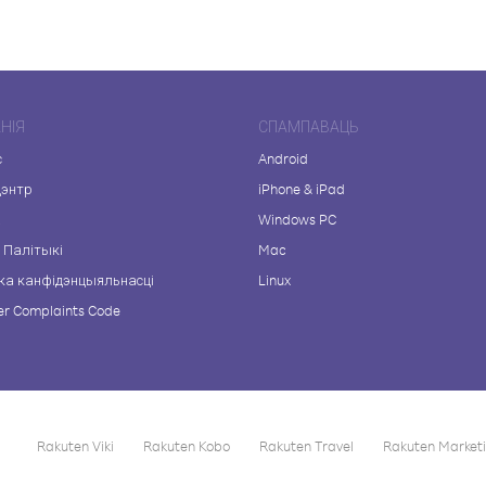
НІЯ
СПАМПАВАЦЬ
с
Android
цэнтр
iPhone & iPad
а
Windows PC
 Палітыкі
Mac
ка канфідэнцыяльнасці
Linux
r Complaints Code
Rakuten Viki
Rakuten Kobo
Rakuten Travel
Rakuten Market