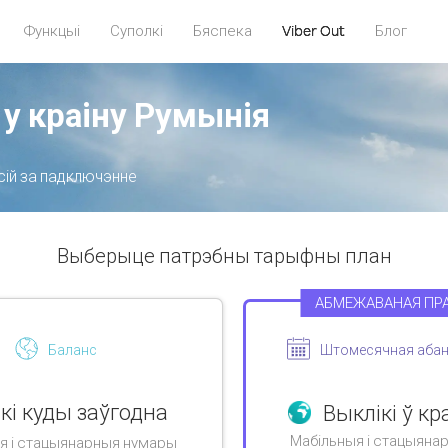
Функцыі
Суполкі
Бяспека
Viber Out
Блог
 у краіну Румынія
сій за падключэнне
Выберыце патрэбны тарыфны план
АБМЕЖАВАНАЯ ПР
Баланс
Штомесячная абан
кі куды заўгодна
Выклікі ў кр
Мабільныя і стацыяна
я і стацыянарныя нумары