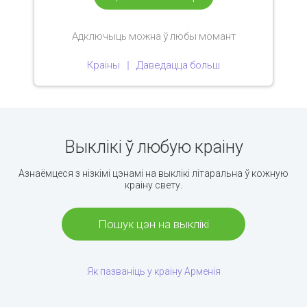
Адключыць можна ў любы момант
Краіны
Даведацца больш
Выклікі ў любую краіну
Азнаёмцеся з нізкімі цэнамі на выклікі літаральна ў кожную
краіну свету.
Пошук цэн на выклікі
Як пазваніць у краіну Арменія