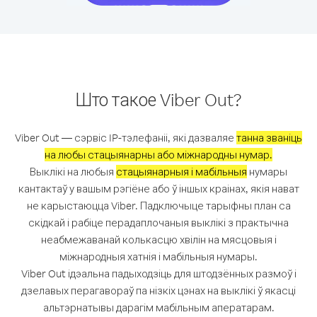
Што такое Viber Out?
Viber Out — сэрвіс IP-тэлефаніі, які дазваляе
танна званіць
на любы стацыянарны або міжнародны нумар.
Выклікі на любыя
стацыянарныя і мабільныя
нумары
кантактаў у вашым рэгіёне або ў іншых краінах, якія нават
не карыстаюцца Viber. Падключыце тарыфны план са
скідкай і рабіце перадаплочаныя выклікі з практычна
неабмежаванай колькасцю хвілін на мясцовыя і
міжнародныя хатнія і мабільныя нумары.
Viber Out ідэальна падыходзіць для штодзённых размоў і
дзелавых перагавораў па нізкіх цэнах на выклікі ў якасці
альтэрнатывы дарагім мабільным аператарам.