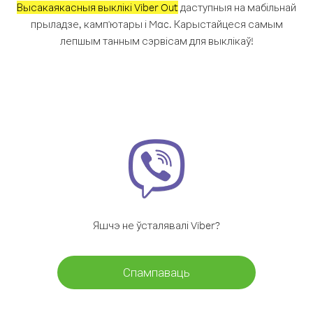
Высакаякасныя выклікі Viber Out
даступныя на мабільнай
прыладзе, камп'ютары і Mac. Карыстайцеся самым
лепшым танным сэрвісам для выклікаў!
Яшчэ не ўсталявалі Viber?
Спампаваць