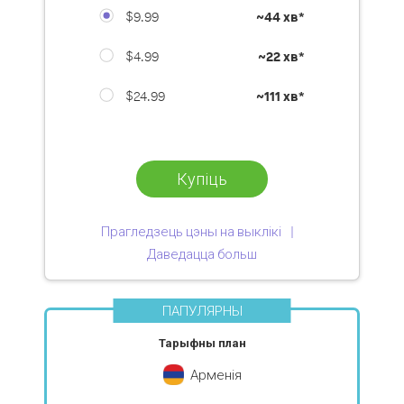
$9.99
~
44 хв*
$4.99
~
22 хв*
$24.99
~
111 хв*
Купіць
Прагледзець цэны на выклікі
Даведацца больш
ПАПУЛЯРНЫ
Тарыфны план
Арменія