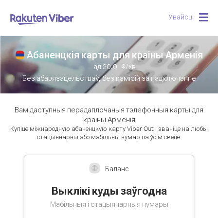
Папулярны
Увайсці
Togg
navig
Абаненцкія карты для краіны Арменія
ад
20.0
¢/хв
Без абавязацельстваў, без камісій за падключэнне
Вам даступныя перадаплочаныя тэлефонныя карты для
краіны Арменія
Купіце міжнародную абаненцкую карту Viber Out і званіце на любы
стацыянарны або мабільны нумар па ўсім свеце.
Баланс
Выклікі куды заўгодна
Мабільныя і стацыянарныя нумары