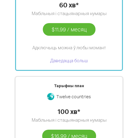
60 хв*
Мабільныя і стацыянарныя нумары
$11.99
/
месяц
Адключыць можна ў любы момант
Даведацца больш
Тарыфны план
Twelve countries
100 хв*
Мабільныя і стацыянарныя нумары
$16.99
/
месяц