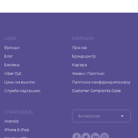
VIBER
КАМПАНІЯ
Функцыі
Пра нас
Блог
Брэнд-цэнтр
Бяспека
Кар'ера
Viber Out
Умовы і Палітыкі
Цэны на выклікі
Палітыка канфідэнцыяльнасці
Служба падтрымкі
Customer Complaints Code
СПАМПАВАЦЬ
Беларуская
Android
iPhone & iPad