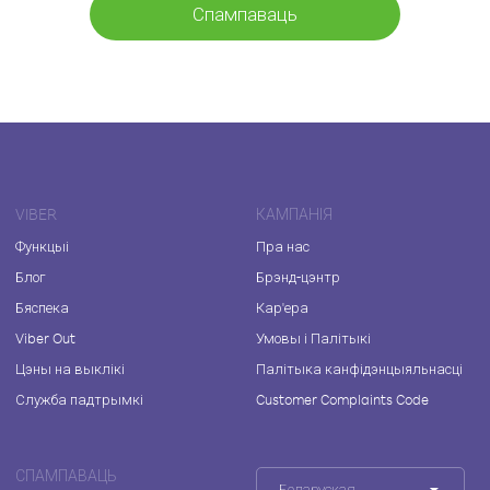
Спампаваць
VIBER
КАМПАНІЯ
Функцыі
Пра нас
Блог
Брэнд-цэнтр
Бяспека
Кар'ера
Viber Out
Умовы і Палітыкі
Цэны на выклікі
Палітыка канфідэнцыяльнасці
Служба падтрымкі
Customer Complaints Code
СПАМПАВАЦЬ
Беларуская