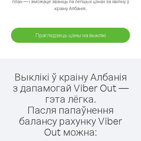
план — і зможаце званіць па лепшых цэнах за хвіліну ў
краіну Албанія.
Прагледзець цэны на выклікі
Выклікі ў краіну Албанія
з дапамогай Viber Out —
гэта лёгка.
Пасля папаўнення
балансу рахунку Viber
Out можна: