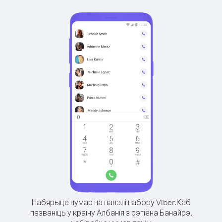
Набярыце нумар на панэлі набору Viber.
Каб
пазваніць у краіну Албанія з рэгіёна Банайрэ,