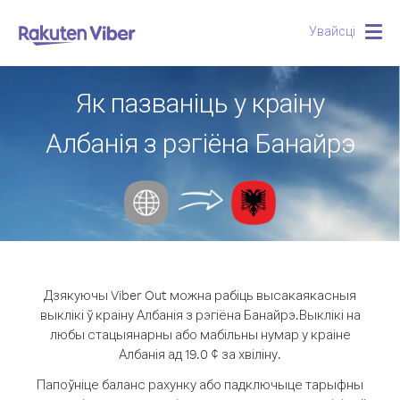
Увайсці
Togg
navig
Як пазваніць у краіну
Албанія з рэгіёна Банайрэ
Дзякуючы Viber Out можна рабіць высакаякасныя
выклікі ў краіну Албанія з рэгіёна Банайрэ.
Выклікі на
любы стацыянарны або мабільны нумар у краіне
Албанія ад 19.0 ¢ за хвіліну.
Папоўніце баланс рахунку або падключыце тарыфны