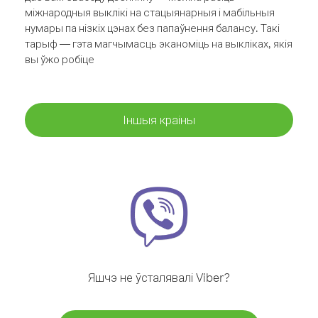
міжнародныя выклікі на стацыянарныя і мабільныя
нумары па нізкіх цэнах без папаўнення балансу. Такі
тарыф — гэта магчымасць эканоміць на выкліках, якія
вы ўжо робіце
Іншыя краіны
Яшчэ не ўсталявалі Viber?