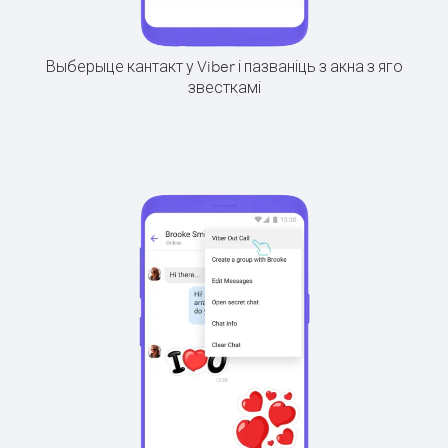
Выберыце кантакт у Viber і пазваніць з акна з яго
звесткамі