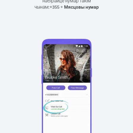
набірайце нумар такім
чынам:
+
+
355
Мясцовы нумар