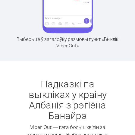
Выберыце ў загалоўку размовы пункт «Выклік
Viber Out»
Падказкі па
выкліках у краіну
Албанія з рэгіёна
Банайрэ
Viber Out — гэта больш хвілін за
меншыя грошы. Выберыце адзін з