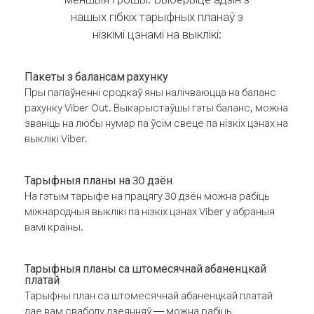
нашых гібкіх тарыфных планаў з
нізкімі цэнамі на выклікі:
Пакеты з балансам рахунку
Пры папаўненні сродкаў яны налічваюцца на баланс
рахунку Viber Out. Выкарыстаўшы гэты баланс, можна
званіць на любы нумар па ўсім свеце па нізкіх цэнах на
выклікі Viber.
Тарыфныя планы на 30 дзён
На гэтым тарыфе на працягу 30 дзён можна рабіць
міжнародныя выклікі па нізкіх цэнах Viber у абраныя
вамі краіны.
Тарыфныя планы са штомесячнай абаненцкай
платай
Тарыфны план са штомесячнай абаненцкай платай
дае вам свабоду дзеянняў — можна рабіць