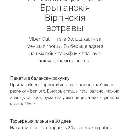
Брытанскія
Віргінскія
астравы
Viber Out — гэта больш хвілін за
меншыя грошы. Выберыце адзін з
нашых гібкіх тарыфных планаў з
нізкімі цэнамі на выклікі:
Пакеты з балансам рахунку
Пры папаўненні сродкаў яны налічваюцца на баланс
рахунку Viber Out. Выкарыстаўшы гэты баланс, можна
званіць на любы нумар па ўсім свеце па нізкіх цэнах на
выклікі Viber.
Тарыфныя планы на 30 дзён
На гэтым тарыфе на працягу 30 дзён можна рабіць