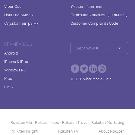
Viber Out
Умовы і Палітыкі
Цэны на выклікі
Палітыка канфідэнцыяльнасці
Служба падтрымкі
Customer Complaints Code
СПАМПАВАЦЬ
Беларуская
Android
iPhone & iPad
Windows PC
Mac
©
2026
Viber Media S.à r.l.
Linux
Rakuten Viki
Rakuten Kobo
Rakuten Travel
Rakuten Marketing
Rakuten Insight
Rakuten TV
About Rakuten