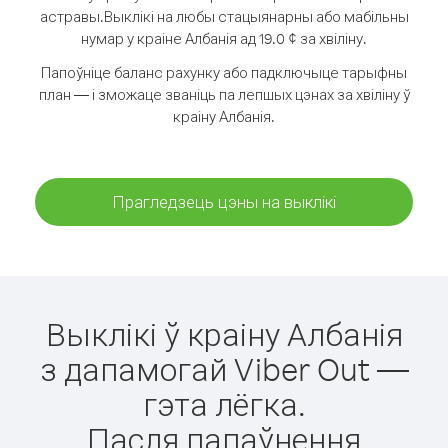
астравы.
Выклікі на любы стацыянарны або мабільны
нумар у краіне Албанія ад 19.0 ¢ за хвіліну.
Папоўніце баланс рахунку або падключыце тарыфны
план — і зможаце званіць па лепшых цэнах за хвіліну ў
краіну Албанія.
Прагледзець цэны на выклікі
Выклікі ў краіну Албанія
з дапамогай Viber Out —
гэта лёгка.
Пасля папаўнення