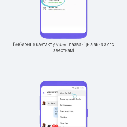
Выберыце кантакт у Viber і пазваніць з акна з яго
звесткамі