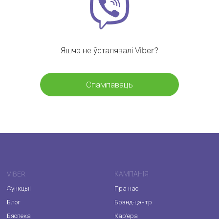
Яшчэ не ўсталявалі Viber?
Спампаваць
VIBER
КАМПАНІЯ
Функцыі
Пра нас
Блог
Брэнд-цэнтр
Бяспека
Кар'ера