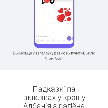
Выберыце ў загалоўку размовы пункт «Выклік
Viber Out»
Падказкі па
выкліках у краіну
Албанія з рэгіёна