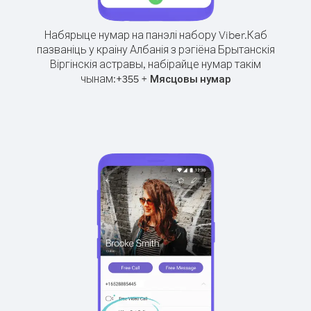
Набярыце нумар на панэлі набору Viber.
Каб
пазваніць у краіну Албанія з рэгіёна Брытанскія
Віргінскія астравы, набірайце нумар такім
чынам:
+
+
355
Мясцовы нумар