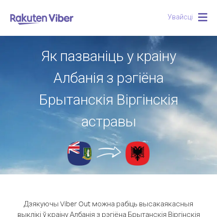
Увайсці
Togg
navig
Як пазваніць у краіну
Албанія з рэгіёна
Брытанскія Віргінскія
астравы
Дзякуючы Viber Out можна рабіць высакаякасныя
выклікі ў краіну Албанія з рэгіёна Брытанскія Віргінскія