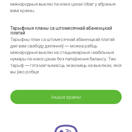
міжнародныя выклікі па нізкіх цэнах Viber у абраныя
вамі краіны.
Тарыфныя планы са штомесячнай абаненцкай
платай
Тарыфны план са штомесячнай абаненцкай платай
дае вам свабоду дзеянняў — можна рабіць
міжнародныя выклікі на стацыянарныя і мабільныя
нумары па нізкіх цэнах без папаўнення балансу. Такі
тарыф — гэта магчымасць эканоміць на выкліках, якія
вы ўжо робіце
Іншыя краіны