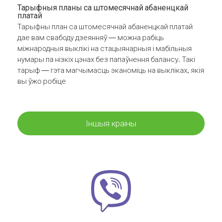
Тарыфныя планы са штомесячнай абаненцкай
платай
Тарыфны план са штомесячнай абаненцкай платай
дае вам свабоду дзеянняў — можна рабіць
міжнародныя выклікі на стацыянарныя і мабільныя
нумары па нізкіх цэнах без папаўнення балансу. Такі
тарыф — гэта магчымасць эканоміць на выкліках, якія
вы ўжо робіце
Іншыя краіны