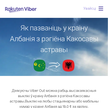
Увайсці
Togg
navig
Як пазваніць у краіну
Албанія з рэгіёна Какосавы
астравы
Дзякуючы Viber Out можна рабіць высакаякасныя
выклікі ў краіну Албанія з рэгіёна Какосавы
астравы.
Выклікі на любы стацыянарны або мабільны
нумар у краіне Албанія ад 19.0 ¢ за хвіліну.