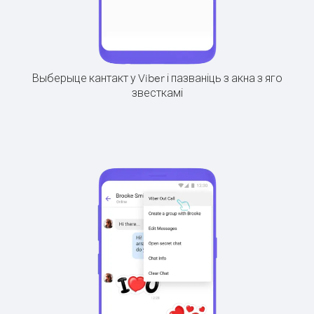
Выберыце кантакт у Viber і пазваніць з акна з яго
звесткамі