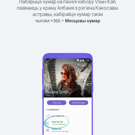
Набярыце нумар на панэлі набору Viber.
Каб
пазваніць у краіну Албанія з рэгіёна Какосавы
астравы, набірайце нумар такім
чынам:
+
+
355
Мясцовы нумар