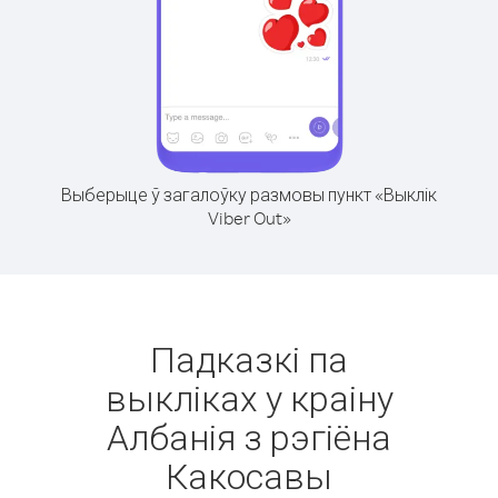
Выберыце ў загалоўку размовы пункт «Выклік
Viber Out»
Падказкі па
выкліках у краіну
Албанія з рэгіёна
Какосавы