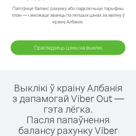
Папоўніце баланс рахунку або падключыце тарыфны
план — і зможаце званіць па лепшых цэнах за хвіліну ў
краіну Албанія.
Прагледзець цэны на выклікі
Выклікі ў краіну Албанія
з дапамогай Viber Out —
гэта лёгка.
Пасля папаўнення
балансу рахунку Viber