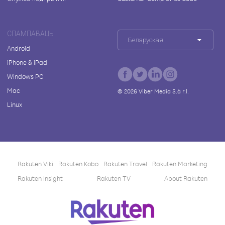
СПАМПАВАЦЬ
Беларуская
Android
iPhone & iPad
Windows PC
Mac
©
2026
Viber Media S.à r.l.
Linux
Rakuten Viki
Rakuten Kobo
Rakuten Travel
Rakuten Marketing
Rakuten Insight
Rakuten TV
About Rakuten