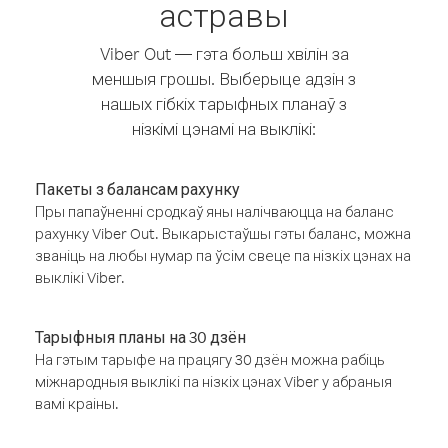
астравы
Viber Out — гэта больш хвілін за
меншыя грошы. Выберыце адзін з
нашых гібкіх тарыфных планаў з
нізкімі цэнамі на выклікі:
Пакеты з балансам рахунку
Пры папаўненні сродкаў яны налічваюцца на баланс
рахунку Viber Out. Выкарыстаўшы гэты баланс, можна
званіць на любы нумар па ўсім свеце па нізкіх цэнах на
выклікі Viber.
Тарыфныя планы на 30 дзён
На гэтым тарыфе на працягу 30 дзён можна рабіць
міжнародныя выклікі па нізкіх цэнах Viber у абраныя
вамі краіны.