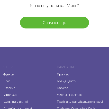
Яшчэ не ўсталявалі Viber?
Спампаваць
VIBER
КАМПАНІЯ
Функцыі
Пра нас
Блог
Брэнд-цэнтр
Бяспека
Кар'ера
Viber Out
Умовы і Палітыкі
Цэны на выклікі
Палітыка канфідэнцыяльнасці
Служба падтрымкі
Customer Complaints Code