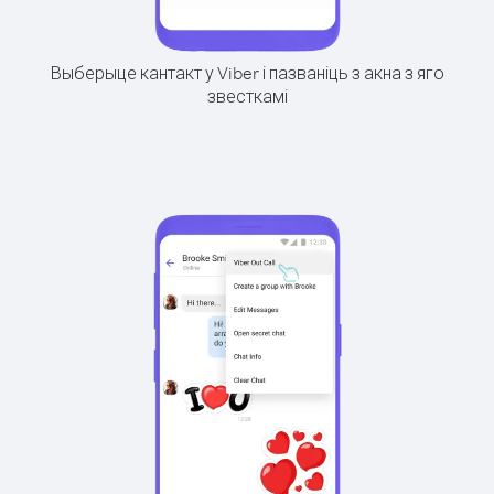
Выберыце кантакт у Viber і пазваніць з акна з яго
звесткамі