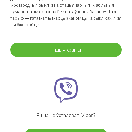
міжнародныя выклікі на стацыянарныя і мабільныя
нумары па нізкіх цэнах без папаўнення балансу. Такі
тарыф — гэта магчымасць эканоміць на выкліках, якія
вы ўжо робіце
Іншыя краіны
Яшчэ не ўсталявалі Viber?