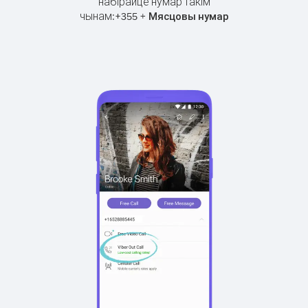
набірайце нумар такім
чынам:
+
+
355
Мясцовы нумар