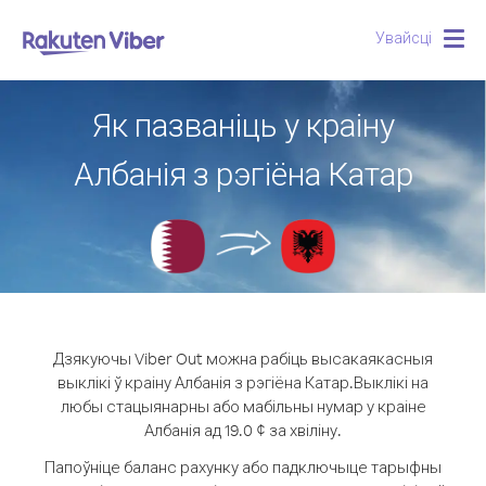
Увайсці
Togg
navig
Як пазваніць у краіну
Албанія з рэгіёна Катар
Дзякуючы Viber Out можна рабіць высакаякасныя
выклікі ў краіну Албанія з рэгіёна Катар.
Выклікі на
любы стацыянарны або мабільны нумар у краіне
Албанія ад 19.0 ¢ за хвіліну.
Папоўніце баланс рахунку або падключыце тарыфны