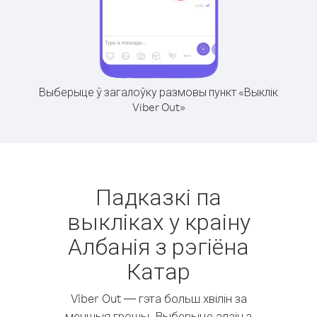
Выберыце ў загалоўку размовы пункт «Выклік
Viber Out»
Падказкі па
выкліках у краіну
Албанія з рэгіёна
Катар
Viber Out — гэта больш хвілін за
меншыя грошы. Выберыце адзін з