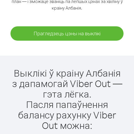
план — і зможаце званіць па лепшых цэнах за хвіліну ў
краіну Албанія.
Прагледзець цэны на выклікі
Выклікі ў краіну Албанія
з дапамогай Viber Out —
гэта лёгка.
Пасля папаўнення
балансу рахунку Viber
Out можна: