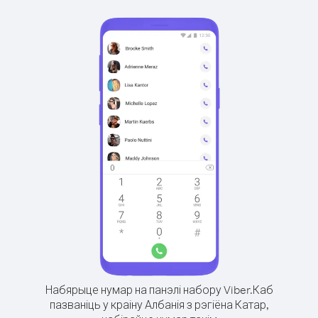
Набярыце нумар на панэлі набору Viber.
Каб
пазваніць у краіну Албанія з рэгіёна Катар,