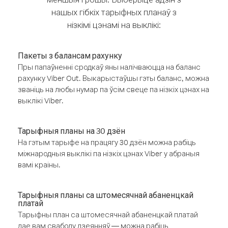
нашых гібкіх тарыфных планаў з
нізкімі цэнамі на выклікі:
Пакеты з балансам рахунку
Пры папаўненні сродкаў яны налічваюцца на баланс
рахунку Viber Out. Выкарыстаўшы гэты баланс, можна
званіць на любы нумар па ўсім свеце па нізкіх цэнах на
выклікі Viber.
Тарыфныя планы на 30 дзён
На гэтым тарыфе на працягу 30 дзён можна рабіць
міжнародныя выклікі па нізкіх цэнах Viber у абраныя
вамі краіны.
Тарыфныя планы са штомесячнай абаненцкай
платай
Тарыфны план са штомесячнай абаненцкай платай
дае вам свабоду дзеянняў — можна рабіць