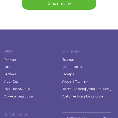
Спампаваць
VIBER
КАМПАНІЯ
Функцыі
Пра нас
Блог
Брэнд-цэнтр
Бяспека
Кар'ера
Viber Out
Умовы і Палітыкі
Цэны на выклікі
Палітыка канфідэнцыяльнасці
Служба падтрымкі
Customer Complaints Code
СПАМПАВАЦЬ
Беларуская