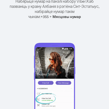
Набярыце нумар на панэлі набору Viber.
Каб
пазваніць у краіну Албанія з рэгіёна Сінт-Эстатыус,
набірайце нумар такім
чынам:
+
+
355
Мясцовы нумар