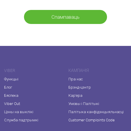
Спампаваць
VIBER
КАМПАНІЯ
Функцыі
Пра нас
Блог
Брэнд-цэнтр
Бяспека
Кар'ера
Viber Out
Умовы і Палітыкі
Цэны на выклікі
Палітыка канфідэнцыяльнасці
Служба падтрымкі
Customer Complaints Code