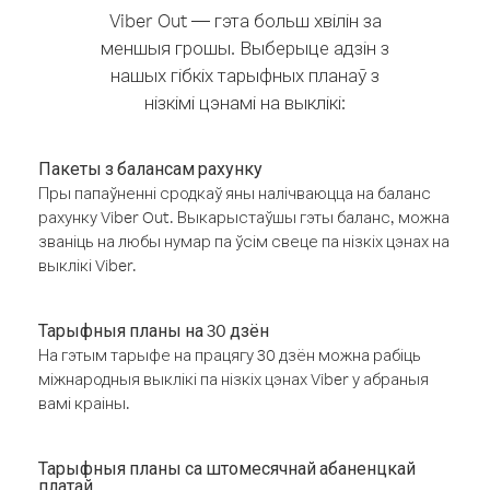
Viber Out — гэта больш хвілін за
меншыя грошы. Выберыце адзін з
нашых гібкіх тарыфных планаў з
нізкімі цэнамі на выклікі:
Пакеты з балансам рахунку
Пры папаўненні сродкаў яны налічваюцца на баланс
рахунку Viber Out. Выкарыстаўшы гэты баланс, можна
званіць на любы нумар па ўсім свеце па нізкіх цэнах на
выклікі Viber.
Тарыфныя планы на 30 дзён
На гэтым тарыфе на працягу 30 дзён можна рабіць
міжнародныя выклікі па нізкіх цэнах Viber у абраныя
вамі краіны.
Тарыфныя планы са штомесячнай абаненцкай
платай