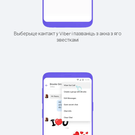
Выберыце кантакт у Viber і пазваніць з акна з яго
звесткамі