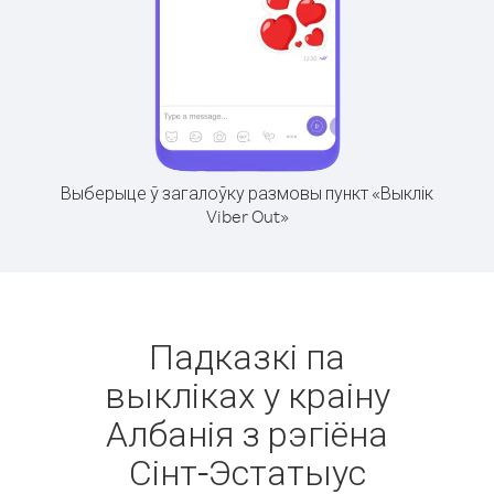
Выберыце ў загалоўку размовы пункт «Выклік
Viber Out»
Падказкі па
выкліках у краіну
Албанія з рэгіёна
Сінт-Эстатыус