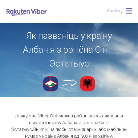
Увайсці
Togg
navig
Як пазваніць у краіну
Албанія з рэгіёна Сінт-
Эстатыус
Дзякуючы Viber Out можна рабіць высакаякасныя
выклікі ў краіну Албанія з рэгіёна Сінт-
Эстатыус.
Выклікі на любы стацыянарны або мабільны
нумар у краіне Албанія ад 19.0 ¢ за хвіліну.