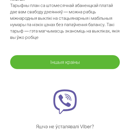
Тарыфны план са штомесячнай абаненцкай платай
дае вам свабоду дзеянняў — можна рабіць
міжнародныя выклікі на стацыянарныя і мабільныя
нумары па нізкіх цэнах без папаўнення балансу. Такі
тарыф — гэта магчымасць эканоміць на выкліках, якія
вы ўжо робіце
Іншыя краіны
Яшчэ не ўсталявалі Viber?