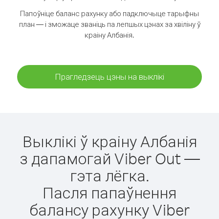
Папоўніце баланс рахунку або падключыце тарыфны
план — і зможаце званіць па лепшых цэнах за хвіліну ў
краіну Албанія.
Прагледзець цэны на выклікі
Выклікі ў краіну Албанія
з дапамогай Viber Out —
гэта лёгка.
Пасля папаўнення
балансу рахунку Viber