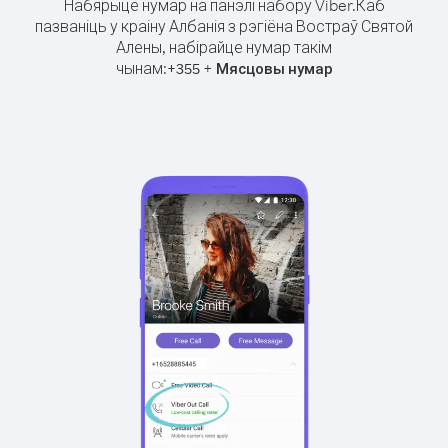
Набярыце нумар на панэлі набору Viber.
Каб
пазваніць у краіну Албанія з рэгіёна Востраў Святой
Алены, набірайце нумар такім
чынам:
+
+
355
Мясцовы нумар