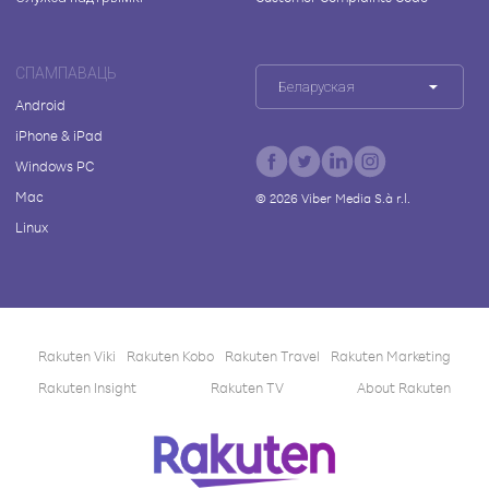
СПАМПАВАЦЬ
Беларуская
Android
iPhone & iPad
Windows PC
Mac
©
2026
Viber Media S.à r.l.
Linux
Rakuten Viki
Rakuten Kobo
Rakuten Travel
Rakuten Marketing
Rakuten Insight
Rakuten TV
About Rakuten