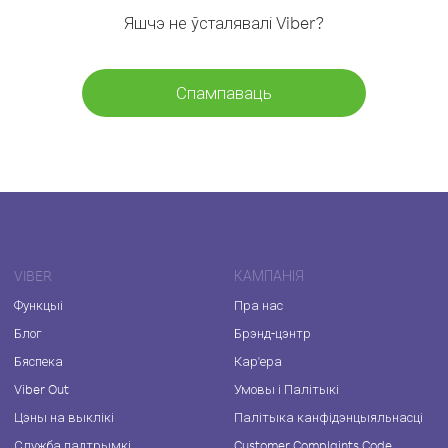
Яшчэ не ўсталявалі Viber?
Спампаваць
VIBER
КАМПАНІЯ
Функцыі
Пра нас
Блог
Брэнд-цэнтр
Бяспека
Кар'ера
Viber Out
Умовы і Палітыкі
Цэны на выклікі
Палітыка канфідэнцыяльнасці
Служба падтрымкі
Customer Complaints Code