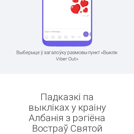
Выберыце ў загалоўку размовы пункт «Выклік
Viber Out»
Падказкі па
выкліках у краіну
Албанія з рэгіёна
Востраў Святой