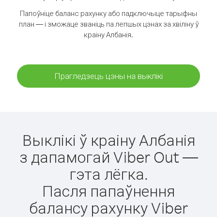
Папоўніце баланс рахунку або падключыце тарыфны
план — і зможаце званіць па лепшых цэнах за хвіліну ў
краіну Албанія.
Прагледзець цэны на выклікі
Выклікі ў краіну Албанія
з дапамогай Viber Out —
гэта лёгка.
Пасля папаўнення
балансу рахунку Viber