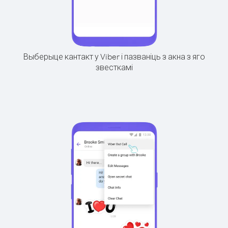
Выберыце кантакт у Viber і пазваніць з акна з яго
звесткамі