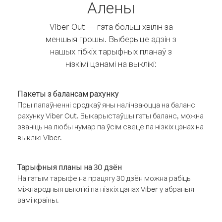
Алены
Viber Out — гэта больш хвілін за
меншыя грошы. Выберыце адзін з
нашых гібкіх тарыфных планаў з
нізкімі цэнамі на выклікі:
Пакеты з балансам рахунку
Пры папаўненні сродкаў яны налічваюцца на баланс
рахунку Viber Out. Выкарыстаўшы гэты баланс, можна
званіць на любы нумар па ўсім свеце па нізкіх цэнах на
выклікі Viber.
Тарыфныя планы на 30 дзён
На гэтым тарыфе на працягу 30 дзён можна рабіць
міжнародныя выклікі па нізкіх цэнах Viber у абраныя
вамі краіны.