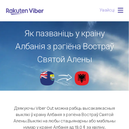
Увайсці
Togg
navig
Як пазваніць у краіну
Албанія з рэгіёна Востраў
Святой Алены
Дзякуючы Viber Out можна рабіць высакаякасныя
выклікі ў краіну Албанія з рэгіёна Востраў Святой
Алены.
Выклікі на любы стацыянарны або мабільны
нумар у краіне Албанія ад 19.0 ¢ за хвіліну.