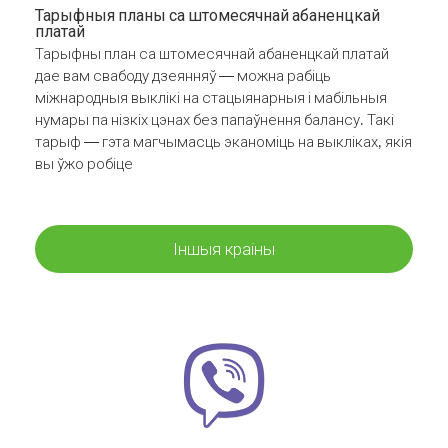
Тарыфныя планы са штомесячнай абаненцкай
платай
Тарыфны план са штомесячнай абаненцкай платай
дае вам свабоду дзеянняў — можна рабіць
міжнародныя выклікі на стацыянарныя і мабільныя
нумары па нізкіх цэнах без папаўнення балансу. Такі
тарыф — гэта магчымасць эканоміць на выкліках, якія
вы ўжо робіце
Іншыя краіны