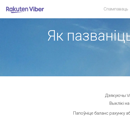
Спампаваць
Як пазваніць
Дзякуючы Vi
Выклікі н
Папоўніце баланс рахунку а