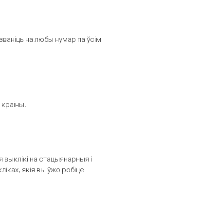
званіць на любы нумар па ўсім
 краіны.
выклікі на стацыянарныя і
іках, якія вы ўжо робіце