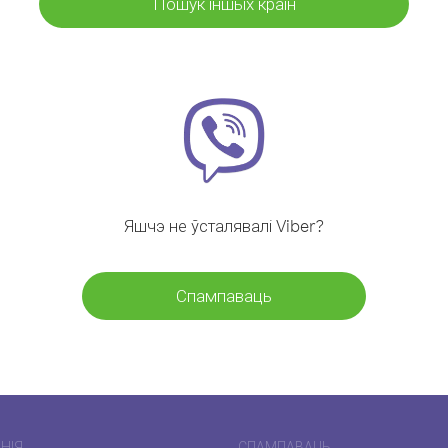
Пошук іншых краін
Яшчэ не ўсталявалі Viber?
Спампаваць
НІЯ
СПАМПАВАЦЬ