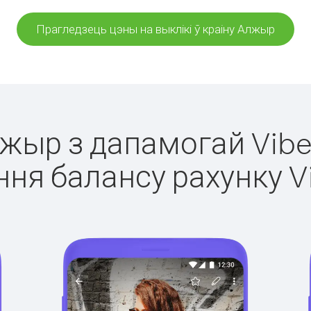
Прагледзець цэны на выклікі ў краіну Алжыр
лжыр з дапамогай Vibe
ня балансу рахунку V