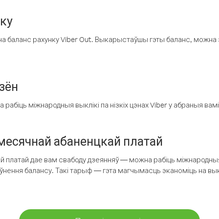
нку
а баланс рахунку Viber Out. Выкарыстаўшы гэты баланс, можна 
зён
рабіць міжнародныя выклікі па нізкіх цэнах Viber у абраныя вамі
есячнай абаненцкай платай
 платай дае вам свабоду дзеянняў — можна рабіць міжнародныя 
аўнення балансу. Такі тарыф — гэта магчымасць эканоміць на выкл