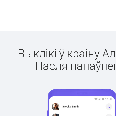
Выклікі ў краіну А
Пасля папаўнен