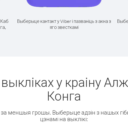
.
Каб
Выберыце кантакт у Viber і пазваніць з акна з
Выбе
га,
яго звесткамі
 выкліках у краіну Алж
Конга
ін за меншыя грошы. Выберыце адзін з нашых гібк
цэнамі на выклікі: