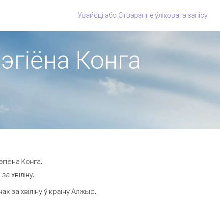
Увайсці
або
Стварэнне ўліковага запісу
рэгіёна Конга
гіёна Конга.
а хвіліну.
 за хвіліну ў краіну Алжыр.