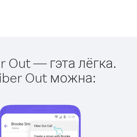
r Out — гэта лёгка.
iber Out можна: