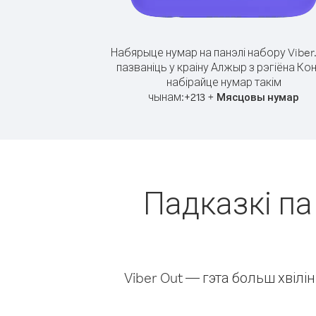
Набярыце нумар на панэлі набору Viber
пазваніць у краіну Алжыр з рэгіёна Кон
набірайце нумар такім
чынам:
+
+
213
Мясцовы нумар
Падказкі па
Viber Out — гэта больш хвіл