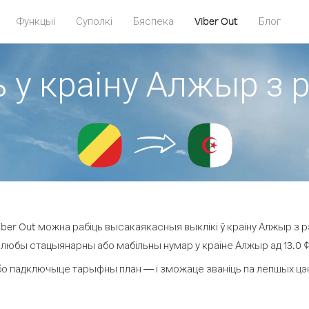
Функцыі
Суполкі
Бяспека
Viber Out
Блог
 у краіну Алжыр з 
ber Out можна рабіць высакаякасныя выклікі ў краіну Алжыр з рэ
а любы стацыянарны або мабільны нумар у краіне Алжыр ад 13.0 ¢ з
бо падключыце тарыфны план — і зможаце званіць па лепшых цэнах