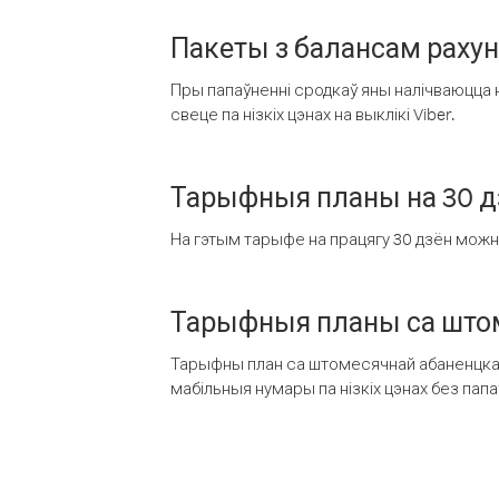
Пакеты з балансам раху
Пры папаўненні сродкаў яны налічваюцца н
свеце па нізкіх цэнах на выклікі Viber.
Тарыфныя планы на 30 д
На гэтым тарыфе на працягу 30 дзён можна 
Тарыфныя планы са штом
Тарыфны план са штомесячнай абаненцкай
мабільныя нумары па нізкіх цэнах без пап