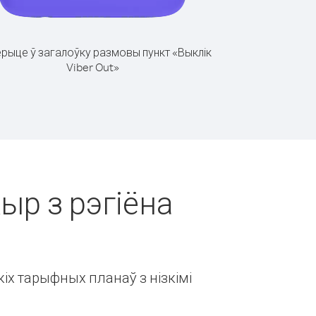
рыце ў загалоўку размовы пункт «Выклік
Viber Out»
ыр з рэгіёна
іх тарыфных планаў з нізкімі