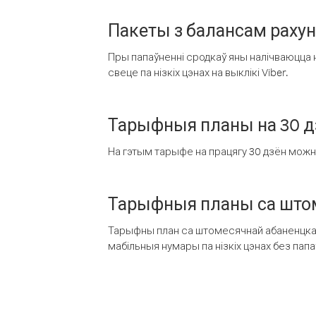
Пакеты з балансам раху
Пры папаўненні сродкаў яны налічваюцца н
свеце па нізкіх цэнах на выклікі Viber.
Тарыфныя планы на 30 д
На гэтым тарыфе на працягу 30 дзён можна 
Тарыфныя планы са штом
Тарыфны план са штомесячнай абаненцкай
мабільныя нумары па нізкіх цэнах без пап