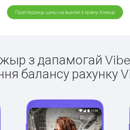
Прагледзець цэны на выклікі ў краіну Алжыр
лжыр з дапамогай Vibe
ня балансу рахунку V