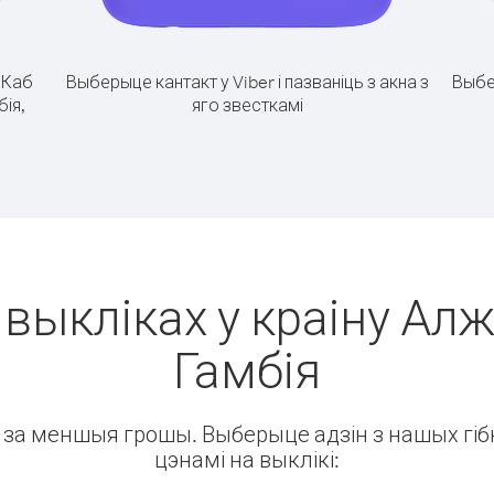
.
Каб
Выберыце кантакт у Viber і пазваніць з акна з
Выбе
бія,
яго звесткамі
 выкліках у краіну Алж
Гамбія
ін за меншыя грошы. Выберыце адзін з нашых гібк
цэнамі на выклікі: