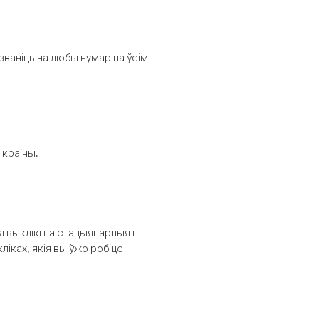
званіць на любы нумар па ўсім
 краіны.
выклікі на стацыянарныя і
іках, якія вы ўжо робіце