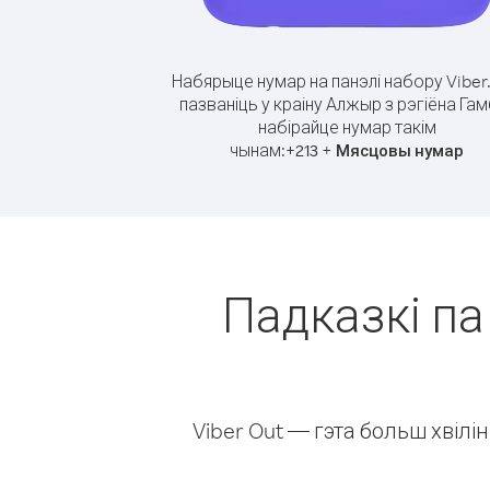
Набярыце нумар на панэлі набору Viber
пазваніць у краіну Алжыр з рэгіёна Гам
набірайце нумар такім
чынам:
+
+
213
Мясцовы нумар
Падказкі па
Viber Out — гэта больш хвіл