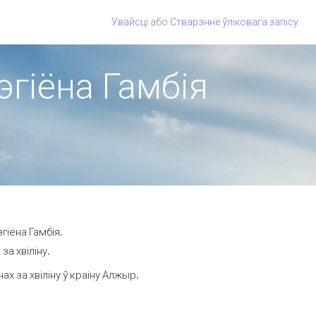
Увайсці
або
Стварэнне ўліковага запісу
эгіёна Гамбія
гіёна Гамбія.
а хвіліну.
 за хвіліну ў краіну Алжыр.