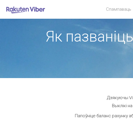
Спампаваць
Як пазваніць
Дзякуючы Vib
Выклікі н
Папоўніце баланс рахунку а