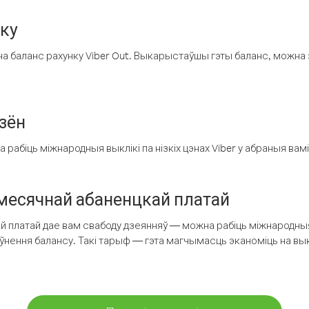
нку
а баланс рахунку Viber Out. Выкарыстаўшы гэты баланс, можна 
зён
рабіць міжнародныя выклікі па нізкіх цэнах Viber у абраныя вамі
есячнай абаненцкай платай
 платай дае вам свабоду дзеянняў — можна рабіць міжнародныя 
аўнення балансу. Такі тарыф — гэта магчымасць эканоміць на выкл