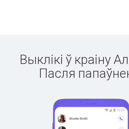
Выклікі ў краіну А
Пасля папаўнен