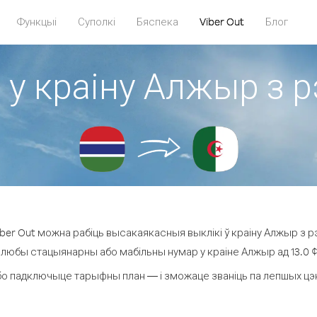
Функцыі
Суполкі
Бяспека
Viber Out
Блог
 у краіну Алжыр з р
er Out можна рабіць высакаякасныя выклікі ў краіну Алжыр з рэ
а любы стацыянарны або мабільны нумар у краіне Алжыр ад 13.0 ¢ з
бо падключыце тарыфны план — і зможаце званіць па лепшых цэнах