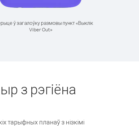
рыце ў загалоўку размовы пункт «Выклік
Viber Out»
ыр з рэгіёна
іх тарыфных планаў з нізкімі