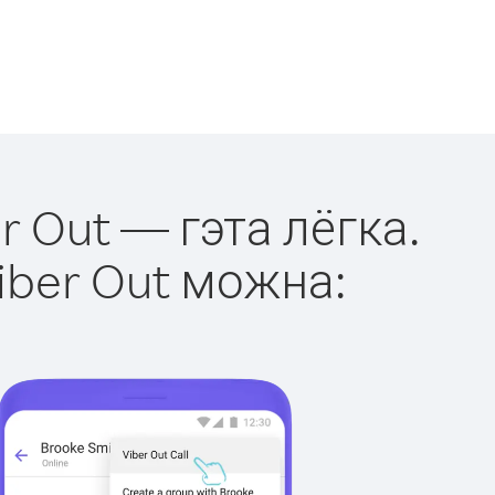
r Out — гэта лёгка.
iber Out можна: