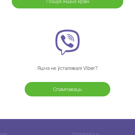
Пошук іншых краін
Яшчэ не ўсталявалі Viber?
Спампаваць
НІЯ
СПАМПАВАЦЬ