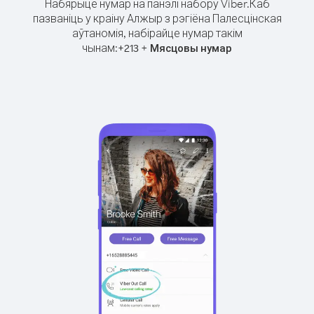
Набярыце нумар на панэлі набору Viber.
Каб
пазваніць у краіну Алжыр з рэгіёна Палесцінская
аўтаномія, набірайце нумар такім
чынам:
+
+
213
Мясцовы нумар