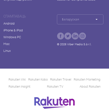
СПАМПАВАЦЬ
Беларуская
Android
iPhone & iPad
Windows PC
Mac
©
2026
Viber Media S.à r.l.
Linux
Rakuten Viki
Rakuten Kobo
Rakuten Travel
Rakuten Marketing
Rakuten Insight
Rakuten TV
About Rakuten