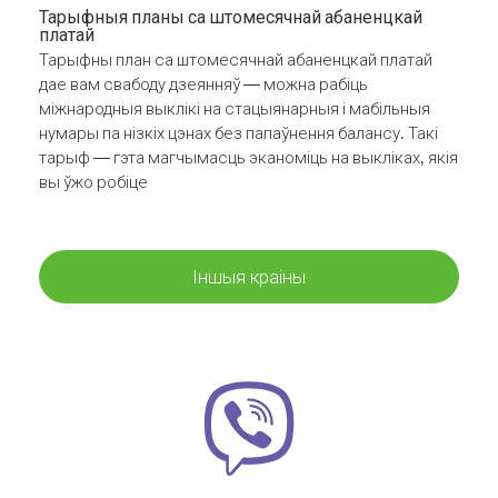
Тарыфныя планы са штомесячнай абаненцкай
платай
Тарыфны план са штомесячнай абаненцкай платай
дае вам свабоду дзеянняў — можна рабіць
міжнародныя выклікі на стацыянарныя і мабільныя
нумары па нізкіх цэнах без папаўнення балансу. Такі
тарыф — гэта магчымасць эканоміць на выкліках, якія
вы ўжо робіце
Іншыя краіны