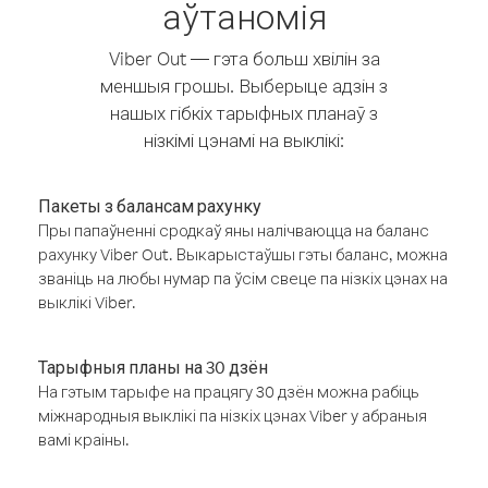
аўтаномія
Viber Out — гэта больш хвілін за
меншыя грошы. Выберыце адзін з
нашых гібкіх тарыфных планаў з
нізкімі цэнамі на выклікі:
Пакеты з балансам рахунку
Пры папаўненні сродкаў яны налічваюцца на баланс
рахунку Viber Out. Выкарыстаўшы гэты баланс, можна
званіць на любы нумар па ўсім свеце па нізкіх цэнах на
выклікі Viber.
Тарыфныя планы на 30 дзён
На гэтым тарыфе на працягу 30 дзён можна рабіць
міжнародныя выклікі па нізкіх цэнах Viber у абраныя
вамі краіны.