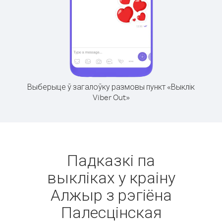
Выберыце ў загалоўку размовы пункт «Выклік
Viber Out»
Падказкі па
выкліках у краіну
Алжыр з рэгіёна
Палесцінская