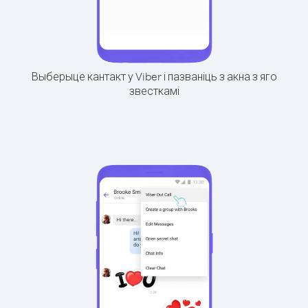
Выберыце кантакт у Viber і пазваніць з акна з яго
звесткамі