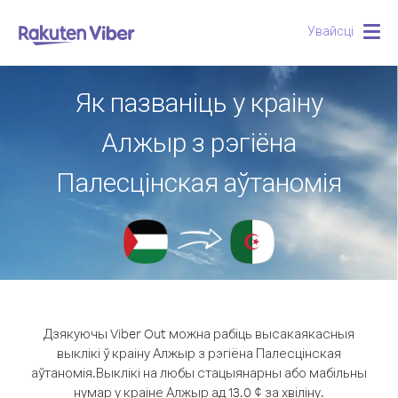
Увайсці
Togg
navig
Як пазваніць у краіну
Алжыр з рэгіёна
Палесцінская аўтаномія
Дзякуючы Viber Out можна рабіць высакаякасныя
выклікі ў краіну Алжыр з рэгіёна Палесцінская
аўтаномія.
Выклікі на любы стацыянарны або мабільны
нумар у краіне Алжыр ад 13.0 ¢ за хвіліну.