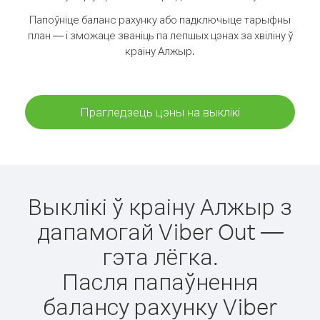
Папоўніце баланс рахунку або падключыце тарыфны
план — і зможаце званіць па лепшых цэнах за хвіліну ў
краіну Алжыр.
Прагледзець цэны на выклікі
Выклікі ў краіну Алжыр з
дапамогай Viber Out —
гэта лёгка.
Пасля папаўнення
балансу рахунку Viber