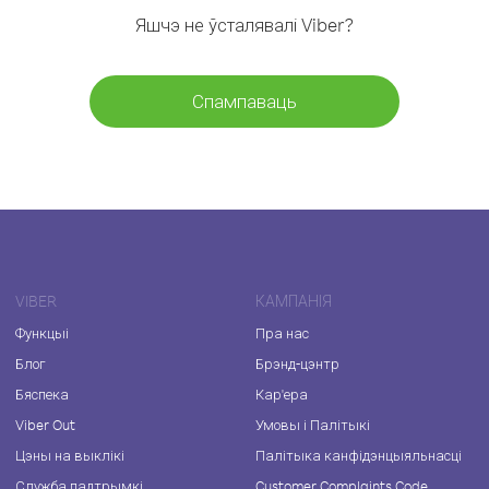
Яшчэ не ўсталявалі Viber?
Спампаваць
VIBER
КАМПАНІЯ
Функцыі
Пра нас
Блог
Брэнд-цэнтр
Бяспека
Кар'ера
Viber Out
Умовы і Палітыкі
Цэны на выклікі
Палітыка канфідэнцыяльнасці
Служба падтрымкі
Customer Complaints Code