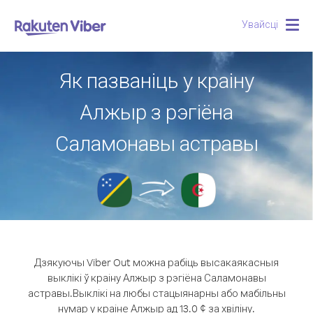
Увайсці
Togg
navig
Як пазваніць у краіну
Алжыр з рэгіёна
Саламонавы астравы
Дзякуючы Viber Out можна рабіць высакаякасныя
выклікі ў краіну Алжыр з рэгіёна Саламонавы
астравы.
Выклікі на любы стацыянарны або мабільны
нумар у краіне Алжыр ад 13.0 ¢ за хвіліну.