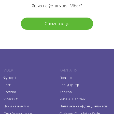
Яшчэ не ўсталявалі Viber?
Спампаваць
VIBER
КАМПАНІЯ
Функцыі
Пра нас
Блог
Брэнд-цэнтр
Бяспека
Кар'ера
Viber Out
Умовы і Палітыкі
Цэны на выклікі
Палітыка канфідэнцыяльнасці
Служба падтрымкі
Customer Complaints Code