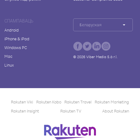
СПАМПАВАЦЬ
Беларуская
Android
iPhone & iPad
Windows PC
Mac
©
2026
Viber Media S.à r.l.
Linux
Rakuten Viki
Rakuten Kobo
Rakuten Travel
Rakuten Marketing
Rakuten Insight
Rakuten TV
About Rakuten