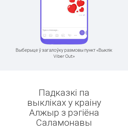
Выберыце ў загалоўку размовы пункт «Выклік
Viber Out»
Падказкі па
выкліках у краіну
Алжыр з рэгіёна
Саламонавы