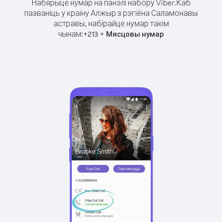
Набярыце нумар на панэлі набору Viber.
Каб
пазваніць у краіну Алжыр з рэгіёна Саламонавы
астравы, набірайце нумар такім
чынам:
+
+
213
Мясцовы нумар