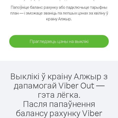
Папоўніце баланс рахунку або падключыце тарыфны
план — і зможаце званіць па лепшых цэнах за хвіліну ў
краіну Алжыр.
Прагледзець цэны на выклікі
Выклікі ў краіну Алжыр з
дапамогай Viber Out —
гэта лёгка.
Пасля папаўнення
балансу рахунку Viber