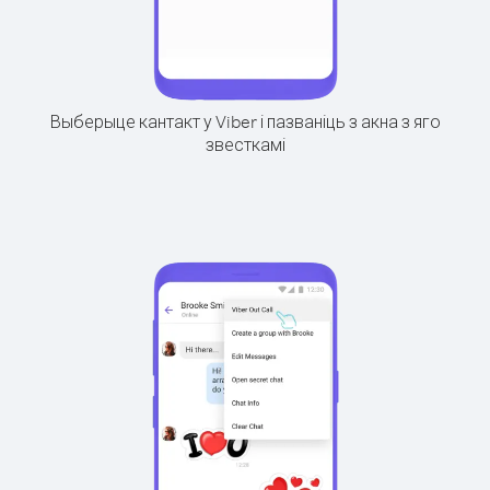
Выберыце кантакт у Viber і пазваніць з акна з яго
звесткамі