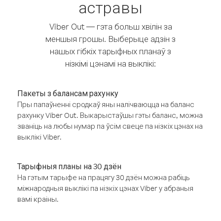
астравы
Viber Out — гэта больш хвілін за
меншыя грошы. Выберыце адзін з
нашых гібкіх тарыфных планаў з
нізкімі цэнамі на выклікі:
Пакеты з балансам рахунку
Пры папаўненні сродкаў яны налічваюцца на баланс
рахунку Viber Out. Выкарыстаўшы гэты баланс, можна
званіць на любы нумар па ўсім свеце па нізкіх цэнах на
выклікі Viber.
Тарыфныя планы на 30 дзён
На гэтым тарыфе на працягу 30 дзён можна рабіць
міжнародныя выклікі па нізкіх цэнах Viber у абраныя
вамі краіны.