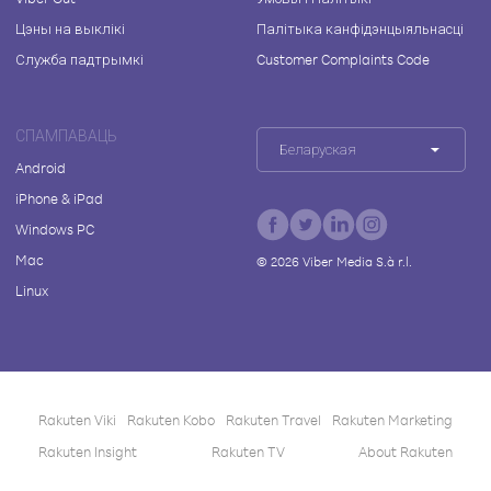
Цэны на выклікі
Палітыка канфідэнцыяльнасці
Служба падтрымкі
Customer Complaints Code
СПАМПАВАЦЬ
Беларуская
Android
iPhone & iPad
Windows PC
Mac
©
2026
Viber Media S.à r.l.
Linux
Rakuten Viki
Rakuten Kobo
Rakuten Travel
Rakuten Marketing
Rakuten Insight
Rakuten TV
About Rakuten