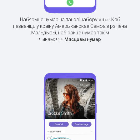
Набярыце нумар на панэлі набору Viber.
Каб
пазваніць у краіну Амерыканскае Самоа з рэгіёна
Мальдывы, набірайце нумар такім
чынам:
+
+
1
Мясцовы нумар