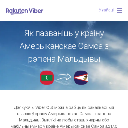
Увайсці
Togg
navig
Як пазваніць у краіну
Амерыканскае Самоа з
рэгіёна Мальдывы
Дзякуючы Viber Out можна рабіць высакаякасныя
выклікі ў краіну Амерыканскае Самоа з рэгіёна
Мальдывы.
Выклікі на любы стацыянарны або
мабільны нумар у краіне Амерыканскае Самоа ад 17.0