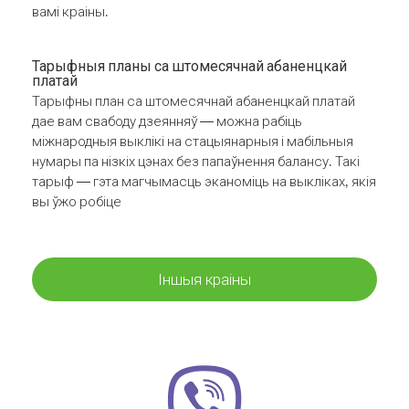
вамі краіны.
Тарыфныя планы са штомесячнай абаненцкай
платай
Тарыфны план са штомесячнай абаненцкай платай
дае вам свабоду дзеянняў — можна рабіць
міжнародныя выклікі на стацыянарныя і мабільныя
нумары па нізкіх цэнах без папаўнення балансу. Такі
тарыф — гэта магчымасць эканоміць на выкліках, якія
вы ўжо робіце
Іншыя краіны