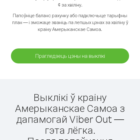
¢ за хвіліну.
Папоўніце баланс рахунку або падключыце тарыфны
план — і зможаце званіць па лепшых цэнах за хвіліну ў
краіну Амерыканскае Самоа.
Прагледзець цэны на выклікі
Выклікі ў краіну
Амерыканскае Самоа з
дапамогай Viber Out —
гэта лёгка.