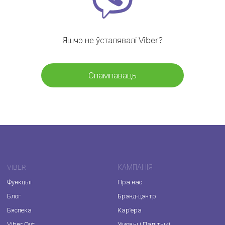
Яшчэ не ўсталявалі Viber?
Спампаваць
VIBER
КАМПАНІЯ
Функцыі
Пра нас
Блог
Брэнд-цэнтр
Бяспека
Кар'ера
Viber Out
Умовы і Палітыкі