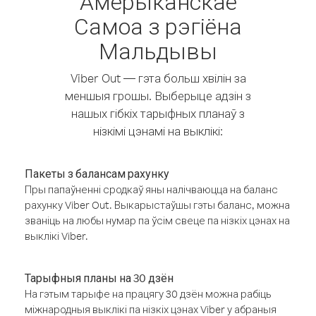
Амерыканскае
Самоа з рэгіёна
Мальдывы
Viber Out — гэта больш хвілін за
меншыя грошы. Выберыце адзін з
нашых гібкіх тарыфных планаў з
нізкімі цэнамі на выклікі:
Пакеты з балансам рахунку
Пры папаўненні сродкаў яны налічваюцца на баланс
рахунку Viber Out. Выкарыстаўшы гэты баланс, можна
званіць на любы нумар па ўсім свеце па нізкіх цэнах на
выклікі Viber.
Тарыфныя планы на 30 дзён
На гэтым тарыфе на працягу 30 дзён можна рабіць
міжнародныя выклікі па нізкіх цэнах Viber у абраныя