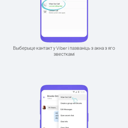
Выберыце кантакт у Viber і пазваніць з акна з яго
звесткамі