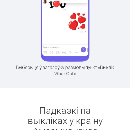
Выберыце ў загалоўку размовы пункт «Выклік
Viber Out»
Падказкі па
выкліках у краіну