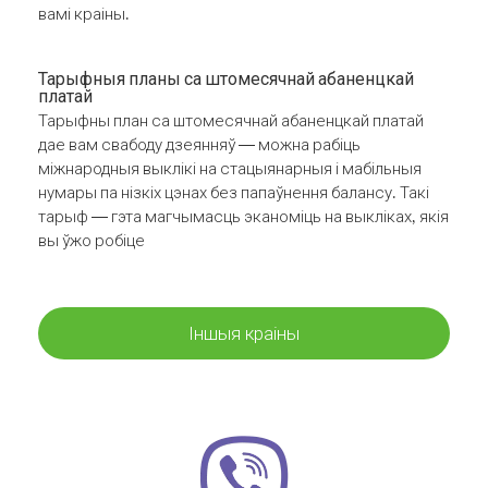
вамі краіны.
Тарыфныя планы са штомесячнай абаненцкай
платай
Тарыфны план са штомесячнай абаненцкай платай
дае вам свабоду дзеянняў — можна рабіць
міжнародныя выклікі на стацыянарныя і мабільныя
нумары па нізкіх цэнах без папаўнення балансу. Такі
тарыф — гэта магчымасць эканоміць на выкліках, якія
вы ўжо робіце
Іншыя краіны