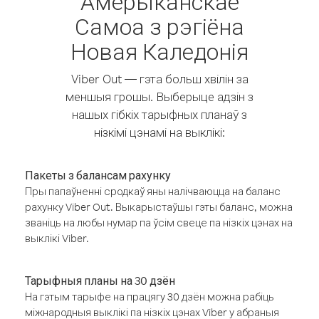
Амерыканскае
Самоа з рэгіёна
Новая Каледонія
Viber Out — гэта больш хвілін за
меншыя грошы. Выберыце адзін з
нашых гібкіх тарыфных планаў з
нізкімі цэнамі на выклікі:
Пакеты з балансам рахунку
Пры папаўненні сродкаў яны налічваюцца на баланс
рахунку Viber Out. Выкарыстаўшы гэты баланс, можна
званіць на любы нумар па ўсім свеце па нізкіх цэнах на
выклікі Viber.
Тарыфныя планы на 30 дзён
На гэтым тарыфе на працягу 30 дзён можна рабіць
міжнародныя выклікі па нізкіх цэнах Viber у абраныя