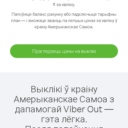
¢ за хвіліну.
Папоўніце баланс рахунку або падключыце тарыфны
план — і зможаце званіць па лепшых цэнах за хвіліну ў
краіну Амерыканскае Самоа.
Прагледзець цэны на выклікі
Выклікі ў краіну
Амерыканскае Самоа з
дапамогай Viber Out —
гэта лёгка.