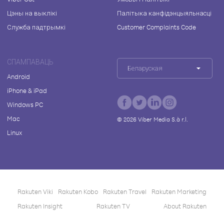
Цэны на выклікі
Палітыка канфідэнцыяльнасці
Служба падтрымкі
Customer Complaints Code
СПАМПАВАЦЬ
Беларуская
Android
iPhone & iPad
Windows PC
Mac
©
2026
Viber Media S.à r.l.
Linux
Rakuten Viki
Rakuten Kobo
Rakuten Travel
Rakuten Marketing
Rakuten Insight
Rakuten TV
About Rakuten