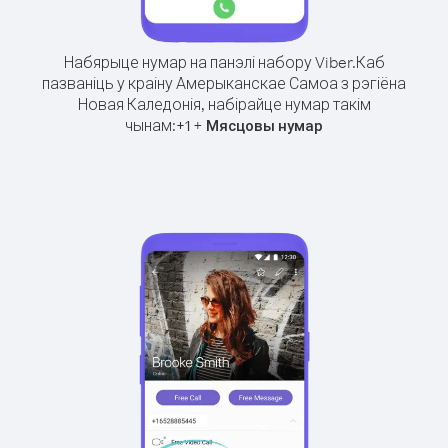
Набярыце нумар на панэлі набору Viber.
Каб
пазваніць у краіну Амерыканскае Самоа з рэгіёна
Новая Каледонія, набірайце нумар такім
чынам:
+
+
1
Мясцовы нумар