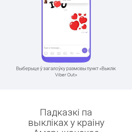
Выберыце ў загалоўку размовы пункт «Выклік
Viber Out»
Падказкі па
выкліках у краіну