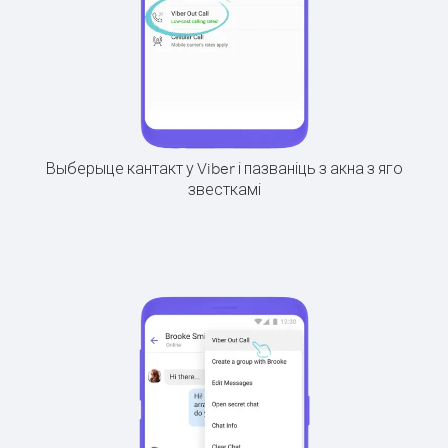
Выберыце кантакт у Viber і пазваніць з акна з яго
звесткамі