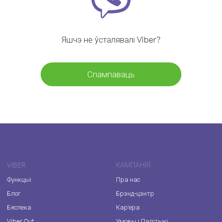
Яшчэ не ўсталявалі Viber?
Спампаваць
VIBER
КАМПАНІЯ
Функцыі
Пра нас
Блог
Брэнд-цэнтр
Бяспека
Кар'ера
Viber Out
Умовы і Палітыкі