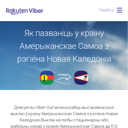
Увайсці
Togg
navig
Як пазваніць у краіну
Амерыканскае Самоа з
рэгіёна Новая Каледонія
Дзякуючы Viber Out можна рабіць высакаякасныя
выклікі ў краіну Амерыканскае Самоа з рэгіёна Новая
Каледонія.
Выклікі на любы стацыянарны або
мабільны нумар у краіне Амерыканскае Самоа ад 17.0