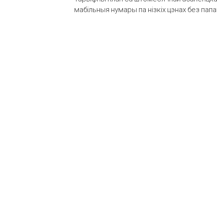
мабільныя нумары па нізкіх цэнах без пап