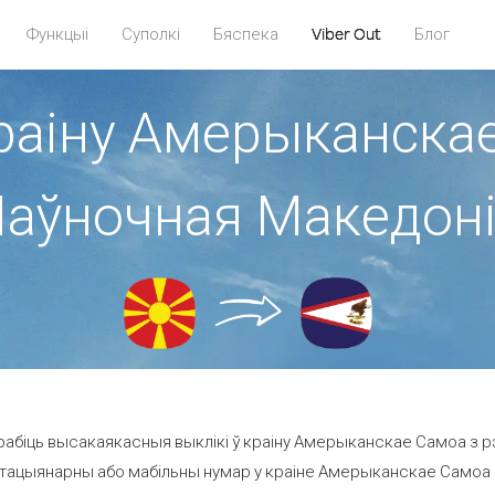
Функцыі
Суполкі
Бяспека
Viber Out
Блог
краіну Амерыканскае
аўночная Македон
абіць высакаякасныя выклікі ў краіну Амерыканскае Самоа з р
тацыянарны або мабільны нумар у краіне Амерыканскае Самоа ад 