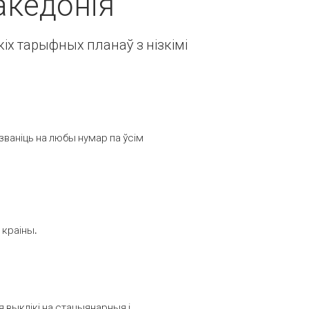
акедонія
іх тарыфных планаў з нізкімі
званіць на любы нумар па ўсім
 краіны.
выклікі на стацыянарныя і