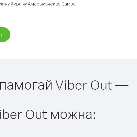
іліну ў краіну Амерыканскае Самоа.
а
апамогай Viber Out —
iber Out можна: