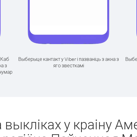
.
Каб
Выберыце кантакт у Viber і пазваніць з акна з
Выбе
а з
яго звесткамі
 нумар
а выкліках у краіну А