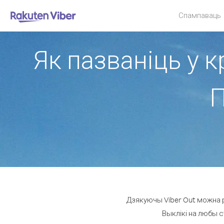
Спампаваць
Як пазваніць у 
П
Дзякуючы Viber Out можна р
Выклікі на любы с