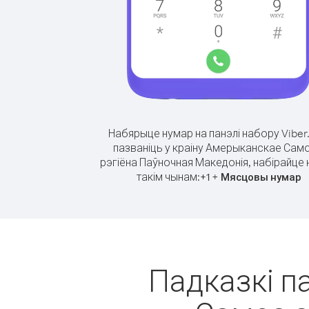
Набярыце нумар на панэлі набору Viber
пазваніць у краіну Амерыканскае Само
рэгіёна Паўночная Македонія, набірайце
такім чынам:
+
+
1
Мясцовы нумар
Падказкі п