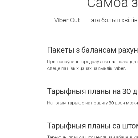
Самоа з
Viber Out — гэта больш хвіл
Пакеты з балансам раху
Пры папаўненні сродкаў яны налічваюцца н
свеце па нізкіх цэнах на выклікі Viber.
Тарыфныя планы на 30 д
На гэтым тарыфе на працягу 30 дзён можна 
Тарыфныя планы са штом
Тарыфны план са штомесячнай абаненцкай