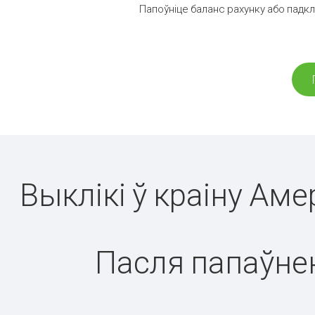
Папоўніце баланс рахунку або падк
Выклікі ў краіну Ам
Пасля папаўнен