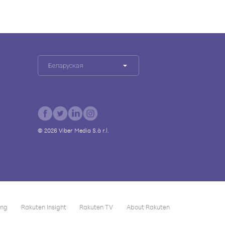
Беларуская
©
2026
Viber Media S.à r.l.
ing
Rakuten Insight
Rakuten TV
About Rakuten