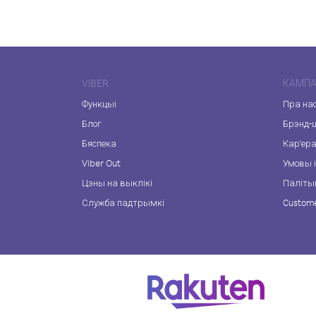
VIBER
КАМПА
Функцыі
Пра на
Блог
Брэнд-
Бяспека
Кар'ер
Viber Out
Умовы і
Цэны на выклікі
Паліты
Служба падтрымкі
Custome