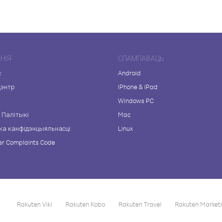
НІЯ
СПАМПАВАЦЬ
с
Android
цэнтр
iPhone & iPad
а
Windows PC
 Палітыкі
Mac
ка канфідэнцыяльнасці
Linux
r Complaints Code
Rakuten Viki
Rakuten Kobo
Rakuten Travel
Rakuten Market