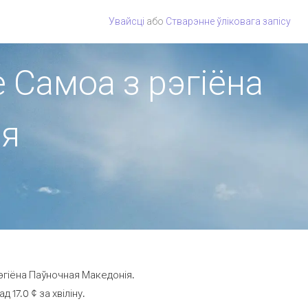
Увайсці
або
Стварэнне ўліковага запісу
 Самоа з рэгіёна
ія
эгіёна Паўночная Македонія.
17.0 ¢ за хвіліну.