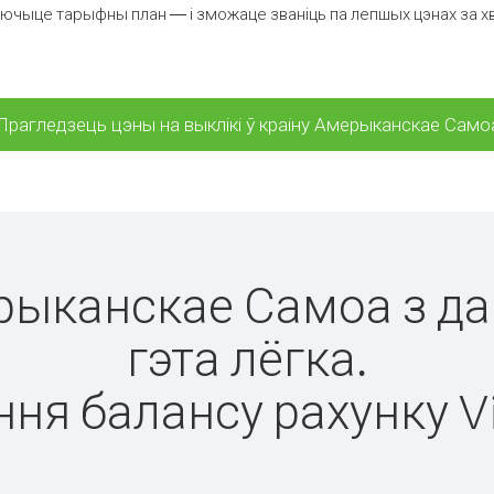
лючыце тарыфны план — і зможаце званіць па лепшых цэнах за хв
Прагледзець цэны на выклікі ў краіну Амерыканскае Само
ерыканскае Самоа з д
гэта лёгка.
ня балансу рахунку V