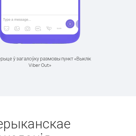
рыце ў загалоўку размовы пункт «Выклік
Viber Out»
мерыканскае