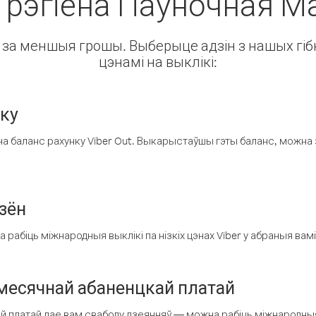
 рэгіёна Паўночная М
ін за меншыя грошы. Выберыце адзін з нашых гібк
цэнамі на выклікі:
нку
а баланс рахунку Viber Out. Выкарыстаўшы гэты баланс, можна 
зён
рабіць міжнародныя выклікі па нізкіх цэнах Viber у абраныя вамі
есячнай абаненцкай платай
 платай дае вам свабоду дзеянняў — можна рабіць міжнародныя 