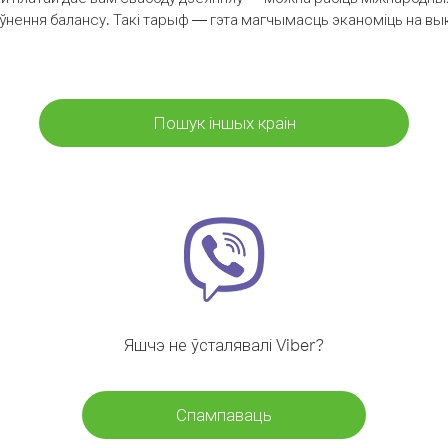
аўнення балансу. Такі тарыф — гэта магчымасць эканоміць на выкл
Пошук іншых краін
Яшчэ не ўсталявалі Viber?
Спампаваць