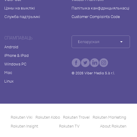
Цэны на выклікі
Палітыка канфідэнцыяльнасці
Служба падтрымкі
Customer Complaints Code
СПАМПАВАЦЬ
Беларуская
Android
iPhone & iPad
Windows PC
Mac
©
2026
Viber Media S.à r.l.
Linux
Rakuten Viki
Rakuten Kobo
Rakuten Travel
Rakuten Marketing
Rakuten Insight
Rakuten TV
About Rakuten