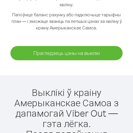
хвіліну.
Папоўніце баланс рахунку або падключыце тарыфны
план — і зможаце званіць па лепшых цэнах за хвіліну ў
краіну Амерыканскае Самоа.
Прагледзець цэны на выклікі
Выклікі ў краіну
Амерыканскае Самоа з
дапамогай Viber Out —
гэта лёгка.