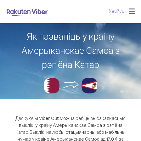
Увайсці
Togg
navig
Як пазваніць у краіну
Амерыканскае Самоа з
рэгіёна Катар
Дзякуючы Viber Out можна рабіць высакаякасныя
выклікі ў краіну Амерыканскае Самоа з рэгіёна
Катар.
Выклікі на любы стацыянарны або мабільны
нумар у краіне Амерыканскае Самоа ад 17.0 ¢ за