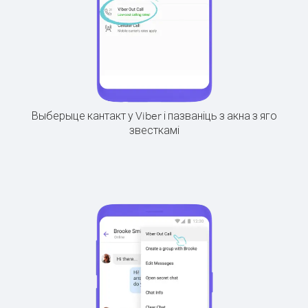
Выберыце кантакт у Viber і пазваніць з акна з яго
звесткамі