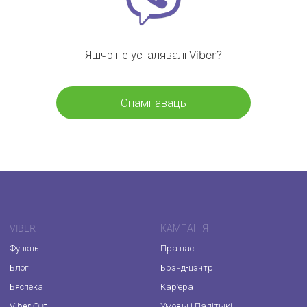
Яшчэ не ўсталявалі Viber?
Спампаваць
VIBER
КАМПАНІЯ
Функцыі
Пра нас
Блог
Брэнд-цэнтр
Бяспека
Кар'ера
Viber Out
Умовы і Палітыкі