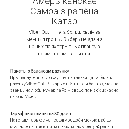
Амерыканскае
Самоа з рэгіёна
Катар
Viber Out — гэта больш хвілін за
меншыя грошы. Выберыце адзін з
нашых гібкіх тарыфных планаў з
нізкімі цэнамі на выклікі:
Пакеты з балансам рахунку
Пры папаўненні сродкаў яны налічваюцца на баланс
рахунку Viber Out. Выкарыстаўшы гэты баланс, можна
званіць на любы нумар па ўсім свеце па нізкіх цэнах на
выклікі Viber.
Тарыфныя планы на 30 дзён
На гэтым тарыфе на працягу 30 дзён можна рабіць
міжнародныя выклікі па нізкіх цэнах Viber у абраныя