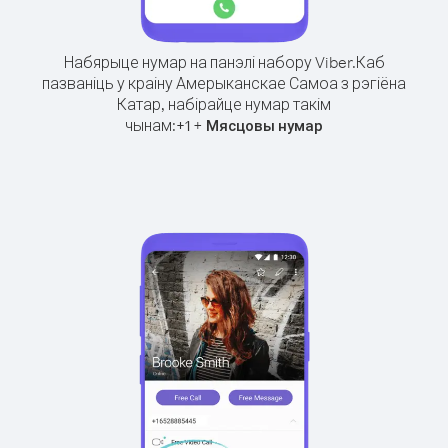
Набярыце нумар на панэлі набору Viber.
Каб
пазваніць у краіну Амерыканскае Самоа з рэгіёна
Катар, набірайце нумар такім
чынам:
+
+
1
Мясцовы нумар