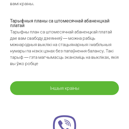
вамі краіны.
Тарыфныя планы са штомесячнай абаненцкай
платай
Тарыфны план са штомесячнай абаненцкай платай
дае вам свабоду дзеянняў — можна рабіць
міжнародныя выклікі на стацыянарныя і мабільныя
нумары па нізкіх цэнах без папаўнення балансу. Такі
тарыф — гэта магчымасць эканоміць на выкліках, якія
вы ўжо робіце
Іншыя краіны