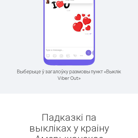
Выберыце ў загалоўку размовы пункт «Выклік
Viber Out»
Падказкі па
выкліках у краіну