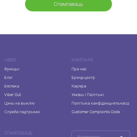
Спампаваць
VIBER
КАМПАНІЯ
Функцыі
Пра нас
Блог
Брэнд-цэнтр
Бяспека
Кар'ера
Viber Out
Умовы і Палітыкі
Цэны на выклікі
Палітыка канфідэнцыяльнасці
Служба падтрымкі
Customer Complaints Code
СПАМПАВАЦЬ
Беларуская