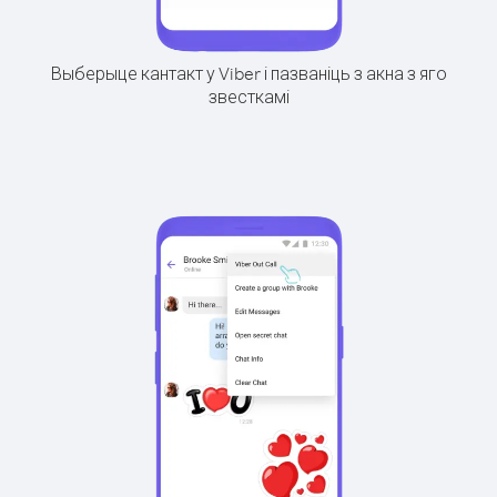
Выберыце кантакт у Viber і пазваніць з акна з яго
звесткамі