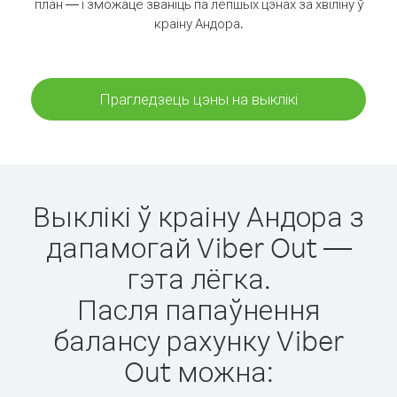
план — і зможаце званіць па лепшых цэнах за хвіліну ў
краіну Андора.
Прагледзець цэны на выклікі
Выклікі ў краіну Андора з
дапамогай Viber Out —
гэта лёгка.
Пасля папаўнення
балансу рахунку Viber
Out можна: