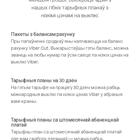
нашых гібкіх тарыфных планаў з
нізкімі цэнамі на выклікі:
Пакеты з балансам рахунку
Пры папаўненні сродкаў яны налічваюцца на баланс
рахунку Viber Out. Выкарыстаўшы гэты баланс, можна
званіць на любы нумар па ўсім свеце па нізкіх цэнах на
выклікі Viber.
Тарыфныя планы на 30 дзён
На гэтым тарыфе на працягу 30 дзён можна рабіць
міжнародныя выклікі па нізкіх цэнах Viber у абраныя
вамі краіны.
Тарыфныя планы са штомесячнай абаненцкай
платай
Тарыфны план са штомесячнай абаненцкай платай
дае вам свабоду дзеянняў — можна рабіць