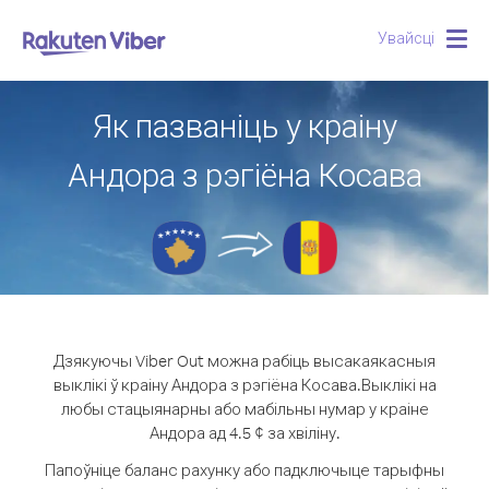
Увайсці
Togg
navig
Як пазваніць у краіну
Андора з рэгіёна Косава
Дзякуючы Viber Out можна рабіць высакаякасныя
выклікі ў краіну Андора з рэгіёна Косава.
Выклікі на
любы стацыянарны або мабільны нумар у краіне
Андора ад 4.5 ¢ за хвіліну.
Папоўніце баланс рахунку або падключыце тарыфны