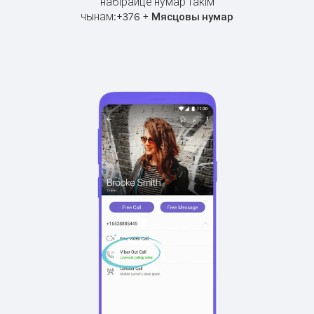
набірайце нумар такім
чынам:
+
+
376
Мясцовы нумар