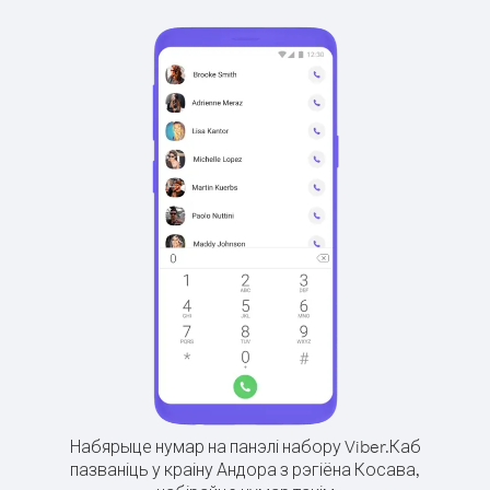
Набярыце нумар на панэлі набору Viber.
Каб
пазваніць у краіну Андора з рэгіёна Косава,