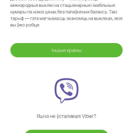
міжнародныя выклікі на стацыянарныя і мабільныя
нумары па нізкіх цэнах без папаўнення балансу. Такі
тарыф — гэта магчымасць эканоміць на выкліках, якія
вы ўжо робіце
Іншыя краіны
Яшчэ не ўсталявалі Viber?