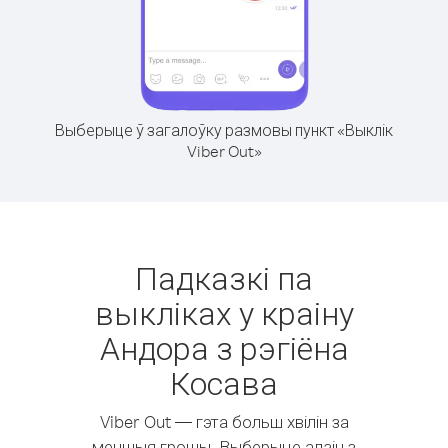
Выберыце ў загалоўку размовы пункт «Выклік
Viber Out»
Падказкі па
выкліках у краіну
Андора з рэгіёна
Косава
Viber Out — гэта больш хвілін за
меншыя грошы. Выберыце адзін з