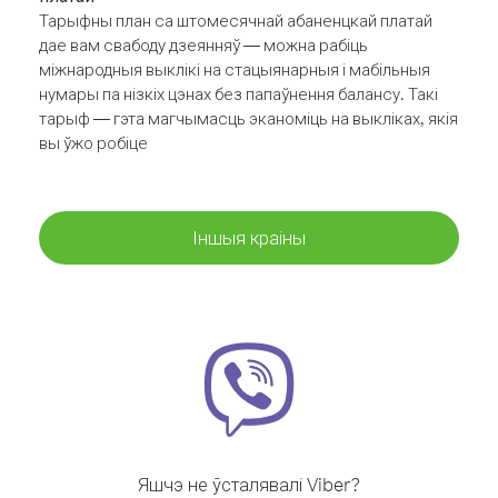
Тарыфны план са штомесячнай абаненцкай платай
дае вам свабоду дзеянняў — можна рабіць
міжнародныя выклікі на стацыянарныя і мабільныя
нумары па нізкіх цэнах без папаўнення балансу. Такі
тарыф — гэта магчымасць эканоміць на выкліках, якія
вы ўжо робіце
Іншыя краіны
Яшчэ не ўсталявалі Viber?