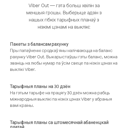
Viber Out — гэта больш хвілін за
меншыя грошы. Выберыце адзін з
нашых гібкіх тарыфных планаў з
нізкімі цэнамі на выклікі:
Пакеты з балансам рахунку
Пры папаўненні сродкаў яны налічваюцца на баланс
рахунку Viber Out. Выкарыстаўшы гэты баланс, можна
званіць на любы нумар па ўсім свеце па нізкіх цэнах на
выклікі Viber.
Тарыфныя планы на 30 дзён
На гэтым тарыфе на працягу 30 дзён можна рабіць
міжнародныя выклікі па нізкіх цэнах Viber у абраныя
вамі краіны.
Тарыфныя планы са штомесячнай абаненцкай
платай