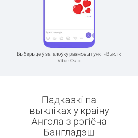
Выберыце ў загалоўку размовы пункт «Выклік
Viber Out»
Падказкі па
выкліках у краіну
Ангола з рэгіёна
Бангладэш