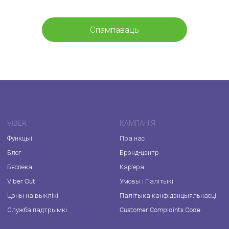
Спампаваць
VIBER
КАМПАНІЯ
Функцыі
Пра нас
Блог
Брэнд-цэнтр
Бяспека
Кар'ера
Viber Out
Умовы і Палітыкі
Цэны на выклікі
Палітыка канфідэнцыяльнасці
Служба падтрымкі
Customer Complaints Code