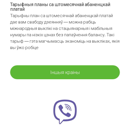
Тарыфныя планы са штомесячнай абаненцкай
платай
Тарыфны план са штомесячнай абаненцкай платай
дае вам свабоду дзеянняў — можна рабіць
міжнародныя выклікі на стацыянарныя і мабільныя
нумары па нізкіх цэнах без папаўнення балансу. Такі
тарыф — гэта магчымасць эканоміць на выкліках, якія
вы ўжо робіце
Іншыя краіны