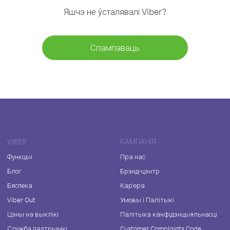
Яшчэ не ўсталявалі Viber?
Спампаваць
VIBER
КАМПАНІЯ
Функцыі
Пра нас
Блог
Брэнд-цэнтр
Бяспека
Кар'ера
Viber Out
Умовы і Палітыкі
Цэны на выклікі
Палітыка канфідэнцыяльнасці
Служба падтрымкі
Customer Complaints Code