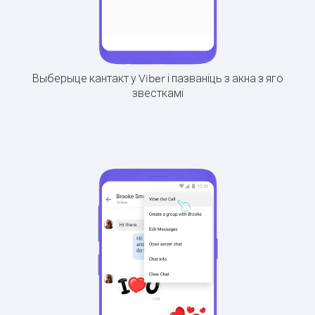
Выберыце кантакт у Viber і пазваніць з акна з яго
звесткамі