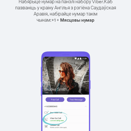
Набярыце нумар на панэлі набору Viber.
Каб
пазваніць у краіну Ангілья з рэгіёна Саудаўская
Аравія, набірайце нумар такім
чынам:
+
+
1
Мясцовы нумар