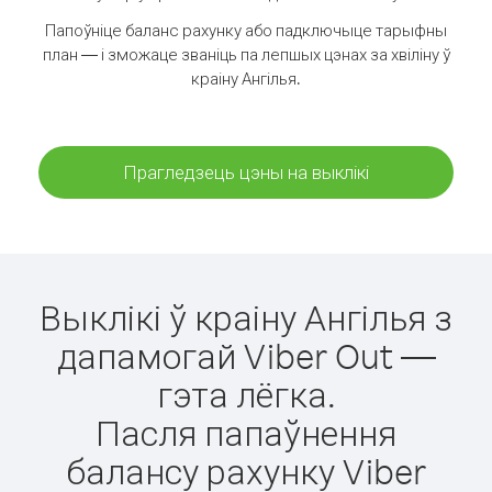
Папоўніце баланс рахунку або падключыце тарыфны
план — і зможаце званіць па лепшых цэнах за хвіліну ў
краіну Ангілья.
Прагледзець цэны на выклікі
Выклікі ў краіну Ангілья з
дапамогай Viber Out —
гэта лёгка.
Пасля папаўнення
балансу рахунку Viber