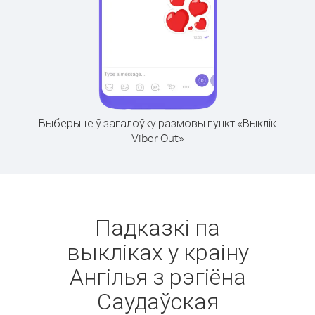
Выберыце ў загалоўку размовы пункт «Выклік
Viber Out»
Падказкі па
выкліках у краіну
Ангілья з рэгіёна
Саудаўская