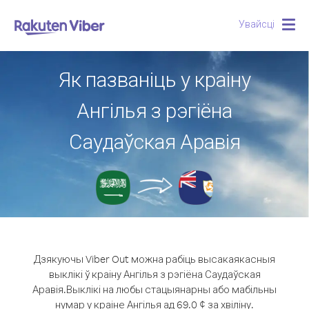
Увайсці
Togg
navig
Як пазваніць у краіну
Ангілья з рэгіёна
Саудаўская Аравія
Дзякуючы Viber Out можна рабіць высакаякасныя
выклікі ў краіну Ангілья з рэгіёна Саудаўская
Аравія.
Выклікі на любы стацыянарны або мабільны
нумар у краіне Ангілья ад 69.0 ¢ за хвіліну.