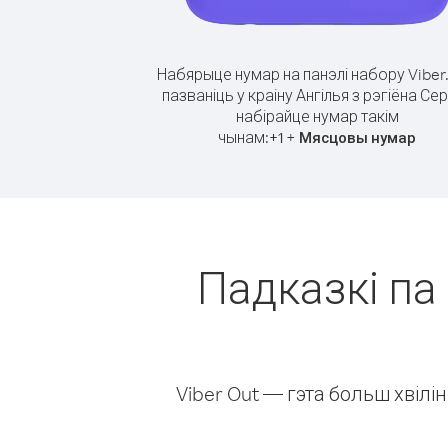
Набярыце нумар на панэлі набору Viber
пазваніць у краіну Ангілья з рэгіёна Сер
набірайце нумар такім
чынам:
+
+
1
Мясцовы нумар
Падказкі па 
Viber Out — гэта больш хвіл