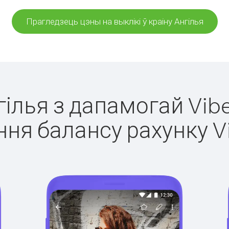
Прагледзець цэны на выклікі ў краіну Ангілья
нгілья з дапамогай Vibe
ня балансу рахунку V