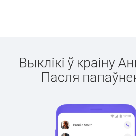
Выклікі ў краіну А
Пасля папаўнен