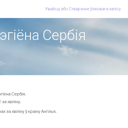
Увайсці
або
Стварэнне ўліковага запісу
рэгіёна Сербія
гіёна Сербія.
за хвіліну.
за хвіліну ў краіну Ангілья.