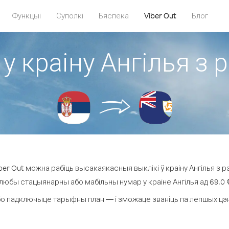
Функцыі
Суполкі
Бяспека
Viber Out
Блог
у краіну Ангілья з 
er Out можна рабіць высакаякасныя выклікі ў краіну Ангілья з рэ
 любы стацыянарны або мабільны нумар у краіне Ангілья ад 69.0 ¢ 
о падключыце тарыфны план — і зможаце званіць па лепшых цэнах 