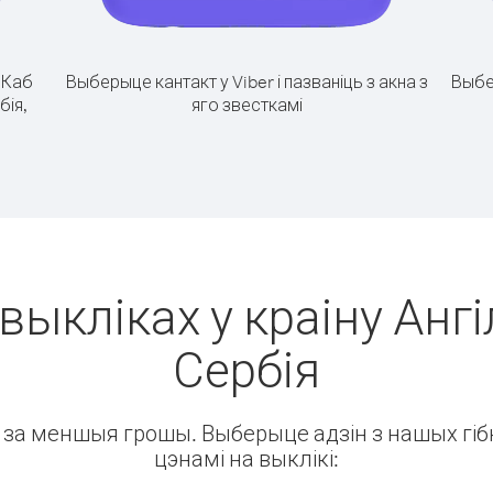
.
Каб
Выберыце кантакт у Viber і пазваніць з акна з
Выбе
бія,
яго звесткамі
выкліках у краіну Ангі
Сербія
ін за меншыя грошы. Выберыце адзін з нашых гібк
цэнамі на выклікі: