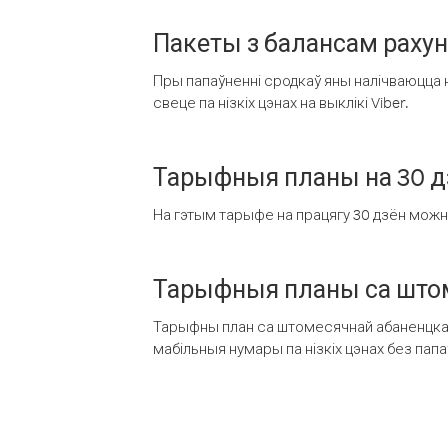
Пакеты з балансам раху
Пры папаўненні сродкаў яны налічваюцца н
свеце па нізкіх цэнах на выклікі Viber.
Тарыфныя планы на 30 д
На гэтым тарыфе на працягу 30 дзён можна 
Тарыфныя планы са штом
Тарыфны план са штомесячнай абаненцкай
мабільныя нумары па нізкіх цэнах без пап