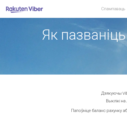
Спампаваць
Як пазваніць 
Дзякуючы Vib
Выклікі на
Папоўніце баланс рахунку аб