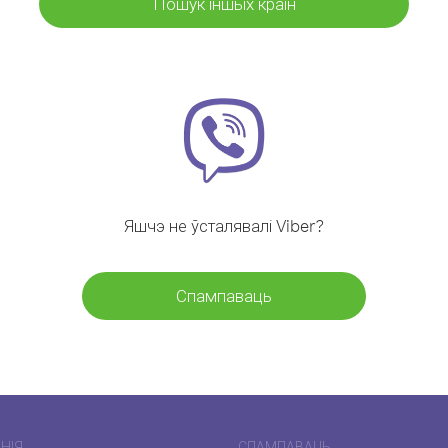
Пошук іншых краін
Яшчэ не ўсталявалі Viber?
Спампаваць
НІЯ
СПАМПАВАЦЬ