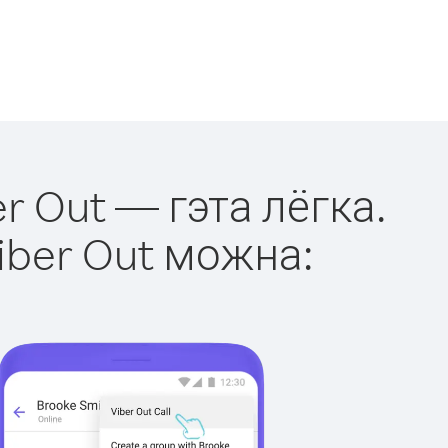
r Out — гэта лёгка.
iber Out можна: