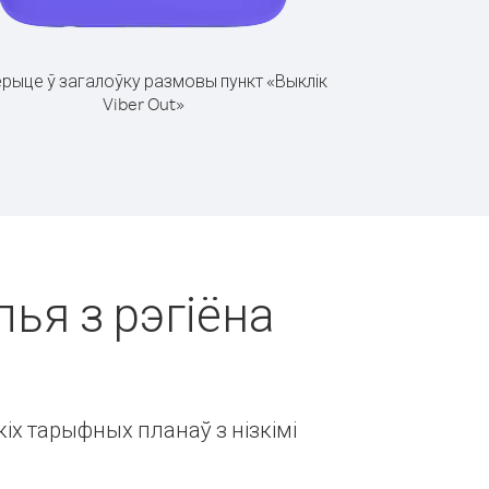
рыце ў загалоўку размовы пункт «Выклік
Viber Out»
лья з рэгіёна
іх тарыфных планаў з нізкімі