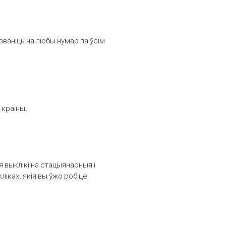
званіць на любы нумар па ўсім
 краіны.
выклікі на стацыянарныя і
іках, якія вы ўжо робіце