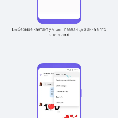
Выберыце кантакт у Viber і пазваніць з акна з яго
звесткамі