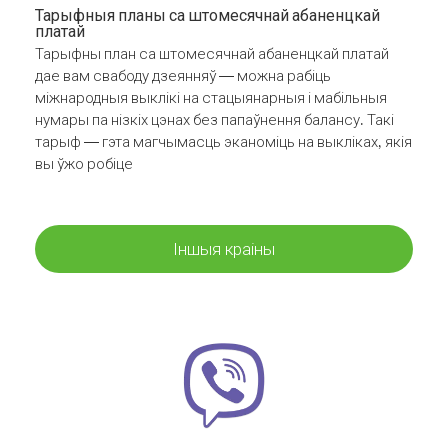
Тарыфныя планы са штомесячнай абаненцкай
платай
Тарыфны план са штомесячнай абаненцкай платай
дае вам свабоду дзеянняў — можна рабіць
міжнародныя выклікі на стацыянарныя і мабільныя
нумары па нізкіх цэнах без папаўнення балансу. Такі
тарыф — гэта магчымасць эканоміць на выкліках, якія
вы ўжо робіце
Іншыя краіны