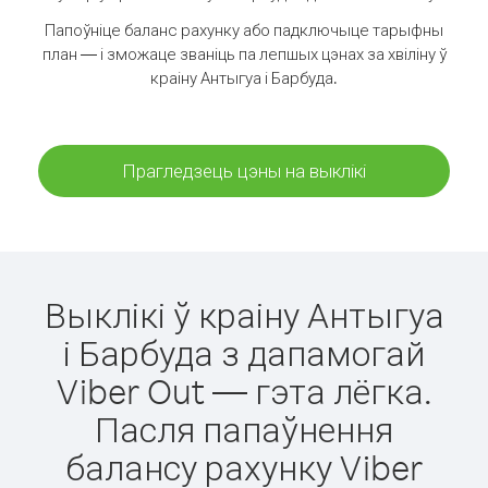
Папоўніце баланс рахунку або падключыце тарыфны
план — і зможаце званіць па лепшых цэнах за хвіліну ў
краіну Антыгуа і Барбуда.
Прагледзець цэны на выклікі
Выклікі ў краіну Антыгуа
і Барбуда з дапамогай
Viber Out — гэта лёгка.
Пасля папаўнення
балансу рахунку Viber