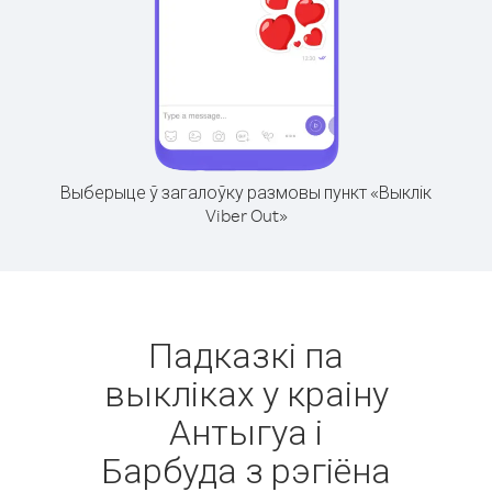
Выберыце ў загалоўку размовы пункт «Выклік
Viber Out»
Падказкі па
выкліках у краіну
Антыгуа і
Барбуда з рэгіёна