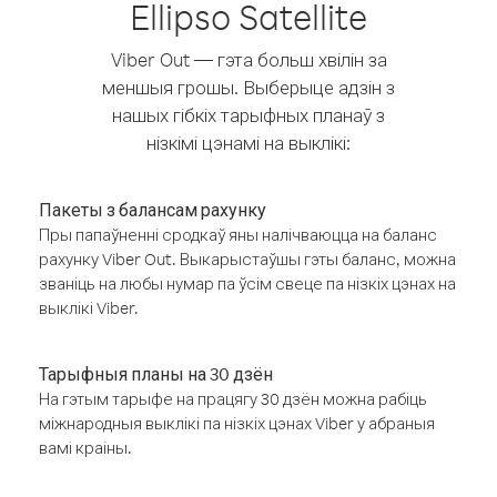
Ellipso Satellite
Viber Out — гэта больш хвілін за
меншыя грошы. Выберыце адзін з
нашых гібкіх тарыфных планаў з
нізкімі цэнамі на выклікі:
Пакеты з балансам рахунку
Пры папаўненні сродкаў яны налічваюцца на баланс
рахунку Viber Out. Выкарыстаўшы гэты баланс, можна
званіць на любы нумар па ўсім свеце па нізкіх цэнах на
выклікі Viber.
Тарыфныя планы на 30 дзён
На гэтым тарыфе на працягу 30 дзён можна рабіць
міжнародныя выклікі па нізкіх цэнах Viber у абраныя
вамі краіны.