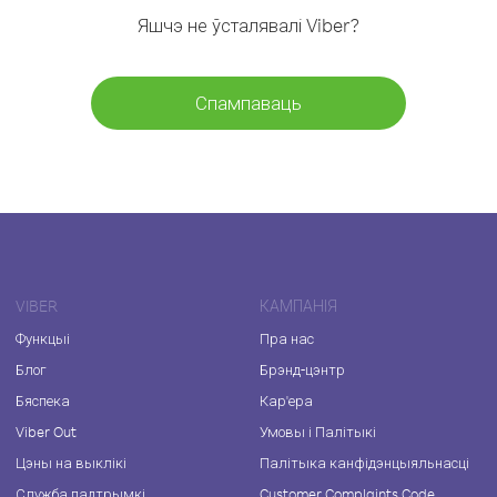
Яшчэ не ўсталявалі Viber?
Спампаваць
VIBER
КАМПАНІЯ
Функцыі
Пра нас
Блог
Брэнд-цэнтр
Бяспека
Кар'ера
Viber Out
Умовы і Палітыкі
Цэны на выклікі
Палітыка канфідэнцыяльнасці
Служба падтрымкі
Customer Complaints Code