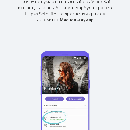
Набярыце нумар на панэлі набору Viber.
Каб
пазваніць у краіну Антыгуа і Барбуда з рэгіёна
Ellipso Satellite, набірайце нумар такім
чынам:
+
+
1
Мясцовы нумар