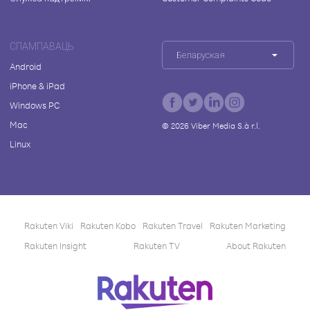
СПАМПАВАЦЬ
Беларуская
Android
iPhone & iPad
Windows PC
Mac
©
2026
Viber Media S.à r.l.
Linux
Rakuten Viki
Rakuten Kobo
Rakuten Travel
Rakuten Marketing
Rakuten Insight
Rakuten TV
About Rakuten