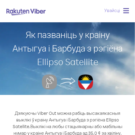
Увайсці
Togg
navig
Як пазваніць у краіну
Антыгуа і Барбуда з рэгіёна
Ellipso Satellite
Дзякуючы Viber Out можна рабіць высакаякасныя
выклікі ў краіну Антыгуа і Барбуда з рэгіёна Ellipso
Satellite.
Выклікі на любы стацыянарны або мабільны
нумар у краіне Антыгуа і Барбуда ад 35.0 ¢ за хвіліну.