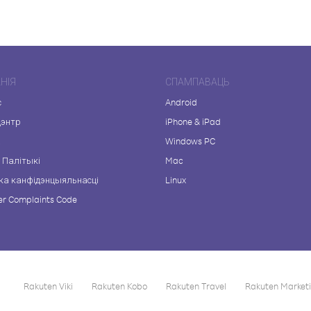
НІЯ
СПАМПАВАЦЬ
с
Android
цэнтр
iPhone & iPad
а
Windows PC
 Палітыкі
Mac
ка канфідэнцыяльнасці
Linux
r Complaints Code
Rakuten Viki
Rakuten Kobo
Rakuten Travel
Rakuten Market