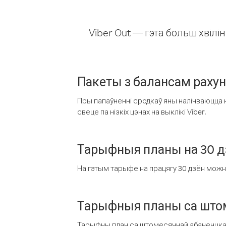
Viber Out — гэта больш хвіл
Пакеты з балансам раху
Пры папаўненні сродкаў яны налічваюцца н
свеце па нізкіх цэнах на выклікі Viber.
Тарыфныя планы на 30 д
На гэтым тарыфе на працягу 30 дзён можна 
Тарыфныя планы са штом
Тарыфны план са штомесячнай абаненцкай