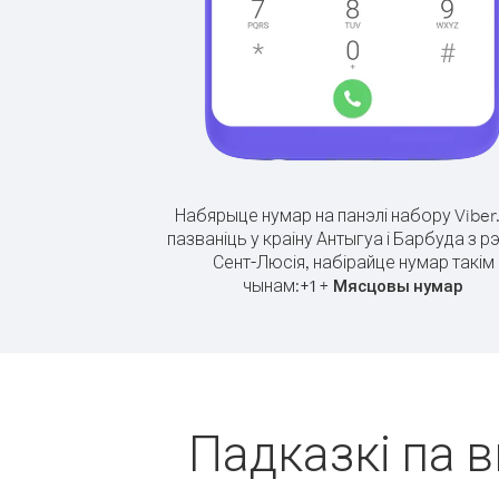
Набярыце нумар на панэлі набору Viber
пазваніць у краіну Антыгуа і Барбуда з р
Сент-Люсія, набірайце нумар такім
чынам:
+
+
1
Мясцовы нумар
Падказкі па в