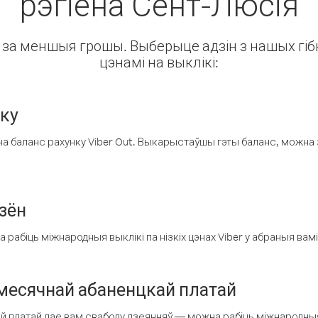
рэгіёна Сент-Люсія
ін за меншыя грошы. Выберыце адзін з нашых гібк
цэнамі на выклікі:
нку
а баланс рахунку Viber Out. Выкарыстаўшы гэты баланс, можна 
зён
рабіць міжнародныя выклікі па нізкіх цэнах Viber у абраныя вамі
есячнай абаненцкай платай
 платай дае вам свабоду дзеянняў — можна рабіць міжнародныя 