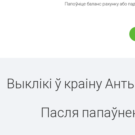
Папоўніце баланс рахунку або пад
Выклікі ў краіну Ант
Пасля папаўнен