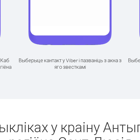
.
Каб
Выберыце кантакт у Viber і пазваніць з акна з
Выбе
эгіёна
яго звесткамі
ыкліках у краіну Антыг