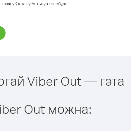
іліну ў краіну Антыгуа і Барбуда.
огай Viber Out — гэта
iber Out можна: