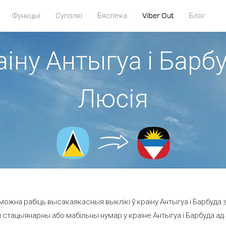
Функцыі
Суполкі
Бяспека
Viber Out
Блог
аіну Антыгуа і Барбу
Люсія
можна рабіць высакаякасныя выклікі ў краіну Антыгуа і Барбуда з
 стацыянарны або мабільны нумар у краіне Антыгуа і Барбуда ад 35