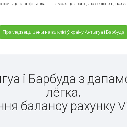
ключыце тарыфны план — і зможаце званіць па лепшых цэнах за хв
Прагледзець цэны на выклікі ў краіну Антыгуа і Барбуда
ыгуа і Барбуда з дапам
лёгка.
ня балансу рахунку V