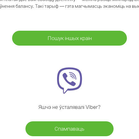
аўнення балансу. Такі тарыф — гэта магчымасць эканоміць на выкл
Пошук іншых краін
Яшчэ не ўсталявалі Viber?
Спампаваць