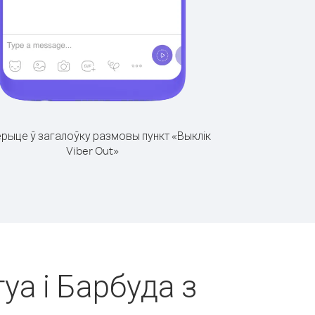
рыце ў загалоўку размовы пункт «Выклік
Viber Out»
уа і Барбуда з