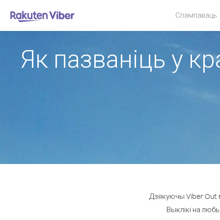
Спампаваць
Як пазваніць у кр
Дзякуючы Viber Out 
Выклікі на любы