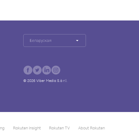
Беларуская
©
2026
Viber Media S.à r.l.
ing
Rakuten Insight
Rakuten TV
About Rakuten