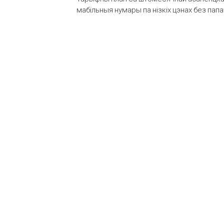
мабільныя нумары па нізкіх цэнах без пап