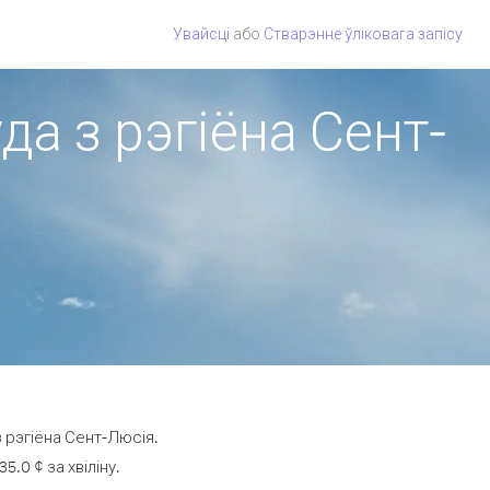
Увайсці
або
Стварэнне ўліковага запісу
да з рэгіёна Сент-
 рэгіёна Сент-Люсія.
.0 ¢ за хвіліну.