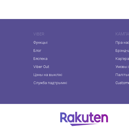
VIBER
КАМПА
Функцыі
Пра на
Блог
Брэнд-
Бяспека
Кар'ер
Viber Out
Умовы і
Цэны на выклікі
Паліты
Служба падтрымкі
Custome