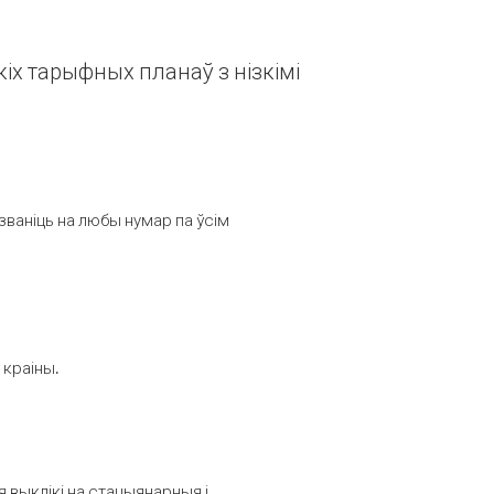
іх тарыфных планаў з нізкімі
званіць на любы нумар па ўсім
 краіны.
выклікі на стацыянарныя і