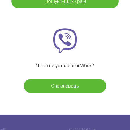
Пошук іншых краін
Яшчэ не ўсталявалі Viber?
Спампаваць
НІЯ
СПАМПАВАЦЬ