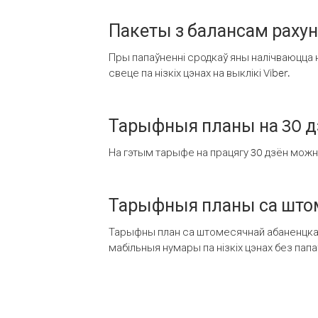
Пакеты з балансам раху
Пры папаўненні сродкаў яны налічваюцца н
свеце па нізкіх цэнах на выклікі Viber.
Тарыфныя планы на 30 д
На гэтым тарыфе на працягу 30 дзён можна 
Тарыфныя планы са штом
Тарыфны план са штомесячнай абаненцкай
мабільныя нумары па нізкіх цэнах без пап