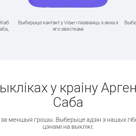
.
Каб
Выберыце кантакт у Viber і пазваніць з акна з
Выбе
аба,
яго звесткамі
ыкліках у краіну Арген
Саба
ін за меншыя грошы. Выберыце адзін з нашых гібк
цэнамі на выклікі: