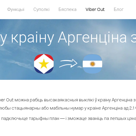
Функцыі
Суполкі
Бяспека
Viber Out
Блог
у краіну Аргенціна 
er Out можна рабіць высакаякасныя выклікі ў краіну Аргенціна з 
 любы стацыянарны або мабільны нумар у краіне Аргенціна ад 2.1 ¢ 
 падключыце тарыфны план — і зможаце званіць па лепшых цэнах з