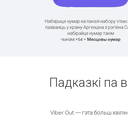
Набярыце нумар на панэлі набору Viber
пазваніць у краіну Аргенціна з рэгіёна С
набірайце нумар такім
чынам:
+
+
54
Мясцовы нумар
Падказкі па в
Viber Out — гэта больш хвіл