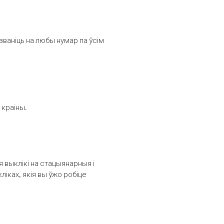
званіць на любы нумар па ўсім
 краіны.
выклікі на стацыянарныя і
іках, якія вы ўжо робіце