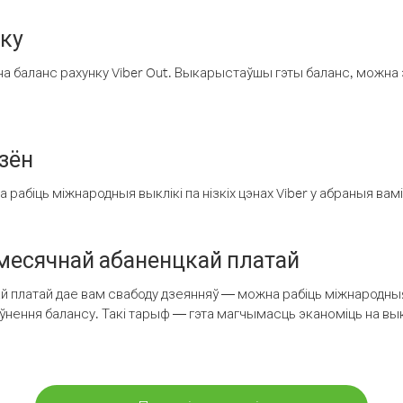
нку
а баланс рахунку Viber Out. Выкарыстаўшы гэты баланс, можна 
зён
рабіць міжнародныя выклікі па нізкіх цэнах Viber у абраныя вамі
есячнай абаненцкай платай
 платай дае вам свабоду дзеянняў — можна рабіць міжнародныя 
аўнення балансу. Такі тарыф — гэта магчымасць эканоміць на выкл