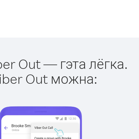
ber Out — гэта лёгка.
iber Out можна: