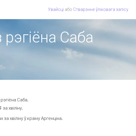
Увайсці
або
Стварэнне ўліковага запісу
з рэгіёна Саба
рэгіёна Саба.
за хвіліну.
а хвіліну ў краіну Аргенціна.