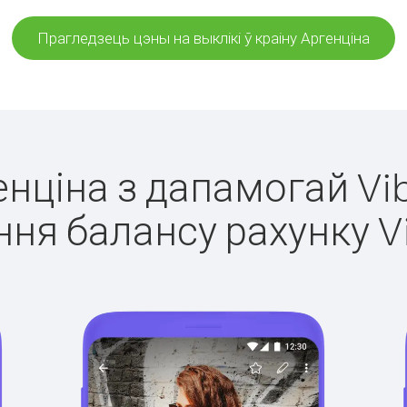
Прагледзець цэны на выклікі ў краіну Аргенціна
енціна з дапамогай Vi
ня балансу рахунку V