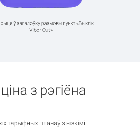
рыце ў загалоўку размовы пункт «Выклік
Viber Out»
ціна з рэгіёна
іх тарыфных планаў з нізкімі