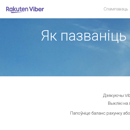
Спампаваць
Як пазваніць 
Дзякуючы Vib
Выклікі на
Папоўніце баланс рахунку або