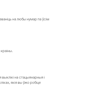
званіць на любы нумар па ўсім
 краіны.
выклікі на стацыянарныя і
іках, якія вы ўжо робіце