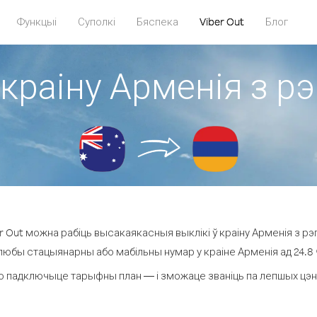
Функцыі
Суполкі
Бяспека
Viber Out
Блог
 краіну Арменія з рэ
 Out можна рабіць высакаякасныя выклікі ў краіну Арменія з рэг
 любы стацыянарны або мабільны нумар у краіне Арменія ад 24.8 ¢ 
о падключыце тарыфны план — і зможаце званіць па лепшых цэнах 