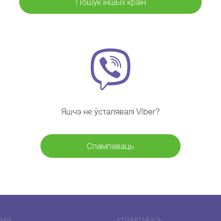
Пошук іншых краін
Яшчэ не ўсталявалі Viber?
Спампаваць
НІЯ
СПАМПАВАЦЬ