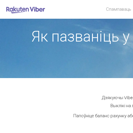
Спампаваць
Як пазваніць у
Дзякуючы Viber
Выклікі на
Папоўніце баланс рахунку аб