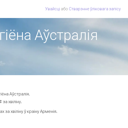
Увайсці
або
Стварэнне ўліковага запісу
гіёна Аўстралія
іёна Аўстралія.
за хвіліну.
за хвіліну ў краіну Арменія.