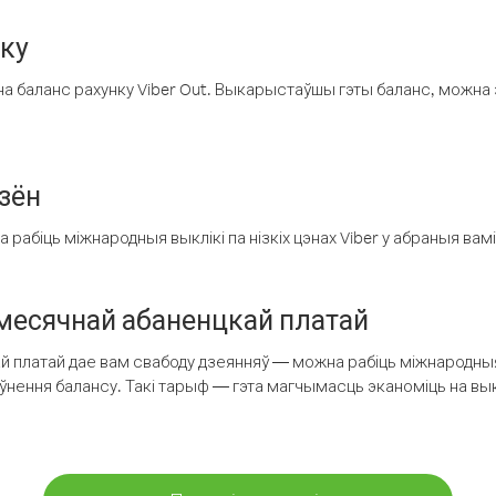
нку
а баланс рахунку Viber Out. Выкарыстаўшы гэты баланс, можна 
зён
рабіць міжнародныя выклікі па нізкіх цэнах Viber у абраныя вамі
есячнай абаненцкай платай
 платай дае вам свабоду дзеянняў — можна рабіць міжнародныя 
аўнення балансу. Такі тарыф — гэта магчымасць эканоміць на выкл