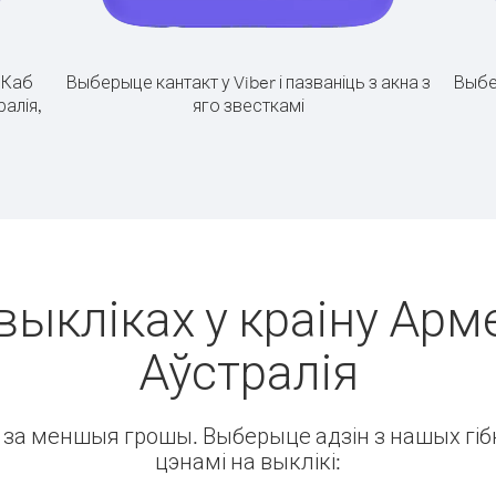
.
Каб
Выберыце кантакт у Viber і пазваніць з акна з
Выбе
ралія,
яго звесткамі
выкліках у краіну Арме
Аўстралія
ін за меншыя грошы. Выберыце адзін з нашых гібк
цэнамі на выклікі: