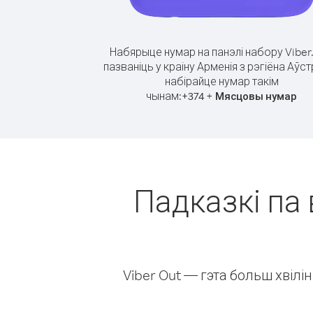
Набярыце нумар на панэлі набору Viber
пазваніць у краіну Арменія з рэгіёна Аўст
набірайце нумар такім
чынам:
+
+
374
Мясцовы нумар
Падказкі па 
Viber Out — гэта больш хвіл