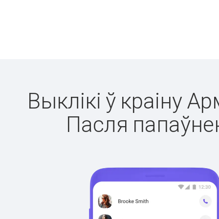
Выклікі ў краіну Ар
Пасля папаўнен