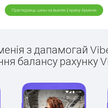
Прагледзець цэны на выклікі ў краіну Арменія
менія з дапамогай Vib
ня балансу рахунку V