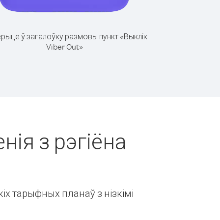
рыце ў загалоўку размовы пункт «Выклік
Viber Out»
нія з рэгіёна
іх тарыфных планаў з нізкімі