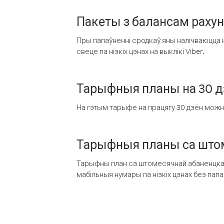
Пакеты з балансам раху
Пры папаўненні сродкаў яны налічваюцца н
свеце па нізкіх цэнах на выклікі Viber.
Тарыфныя планы на 30 д
На гэтым тарыфе на працягу 30 дзён можна 
Тарыфныя планы са штом
Тарыфны план са штомесячнай абаненцкай
мабільныя нумары па нізкіх цэнах без пап