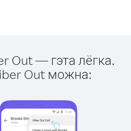
er Out — гэта лёгка.
iber Out можна: