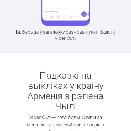
Выберыце ў загалоўку размовы пункт «Выклік
Viber Out»
Падказкі па
выкліках у краіну
Арменія з рэгіёна
Чылі
Viber Out — гэта больш хвілін за
меншыя грошы. Выберыце адзін з