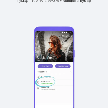
нумар такім чынам:
+
+
374
Мясцовы нумар