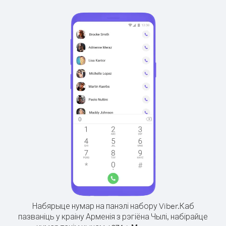
Набярыце нумар на панэлі набору Viber.
Каб
пазваніць у краіну Арменія з рэгіёна Чылі, набірайце