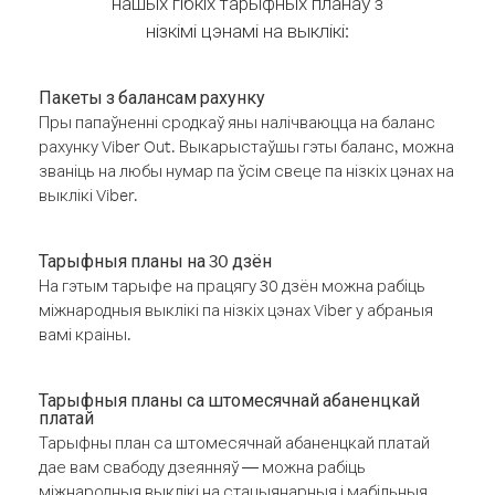
нашых гібкіх тарыфных планаў з
нізкімі цэнамі на выклікі:
Пакеты з балансам рахунку
Пры папаўненні сродкаў яны налічваюцца на баланс
рахунку Viber Out. Выкарыстаўшы гэты баланс, можна
званіць на любы нумар па ўсім свеце па нізкіх цэнах на
выклікі Viber.
Тарыфныя планы на 30 дзён
На гэтым тарыфе на працягу 30 дзён можна рабіць
міжнародныя выклікі па нізкіх цэнах Viber у абраныя
вамі краіны.
Тарыфныя планы са штомесячнай абаненцкай
платай
Тарыфны план са штомесячнай абаненцкай платай
дае вам свабоду дзеянняў — можна рабіць
міжнародныя выклікі на стацыянарныя і мабільныя