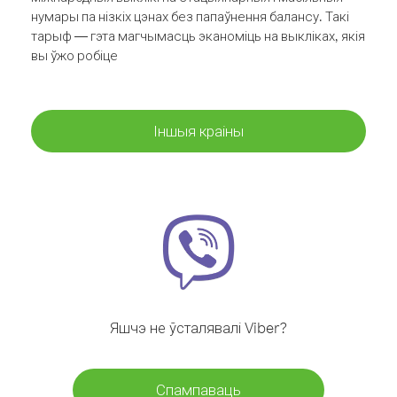
нумары па нізкіх цэнах без папаўнення балансу. Такі
тарыф — гэта магчымасць эканоміць на выкліках, якія
вы ўжо робіце
Іншыя краіны
Яшчэ не ўсталявалі Viber?
Спампаваць