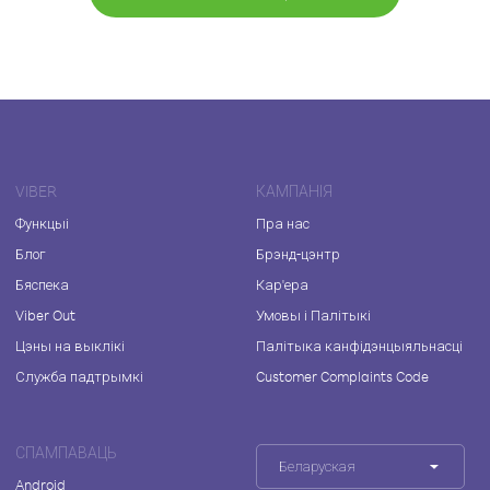
VIBER
КАМПАНІЯ
Функцыі
Пра нас
Блог
Брэнд-цэнтр
Бяспека
Кар'ера
Viber Out
Умовы і Палітыкі
Цэны на выклікі
Палітыка канфідэнцыяльнасці
Служба падтрымкі
Customer Complaints Code
СПАМПАВАЦЬ
Беларуская
Android