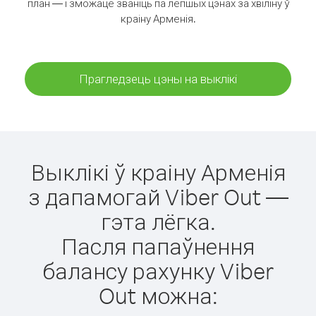
план — і зможаце званіць па лепшых цэнах за хвіліну ў
краіну Арменія.
Прагледзець цэны на выклікі
Выклікі ў краіну Арменія
з дапамогай Viber Out —
гэта лёгка.
Пасля папаўнення
балансу рахунку Viber
Out можна: