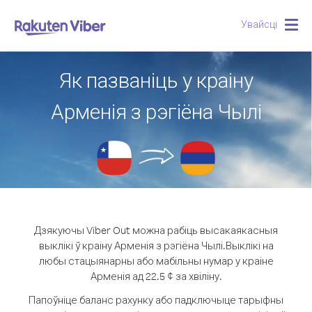
Увайсці
Togg
navig
Як пазваніць у краіну
Арменія з рэгіёна Чылі
Дзякуючы Viber Out можна рабіць высакаякасныя
выклікі ў краіну Арменія з рэгіёна Чылі.
Выклікі на
любы стацыянарны або мабільны нумар у краіне
Арменія ад 22.5 ¢ за хвіліну.
Папоўніце баланс рахунку або падключыце тарыфны