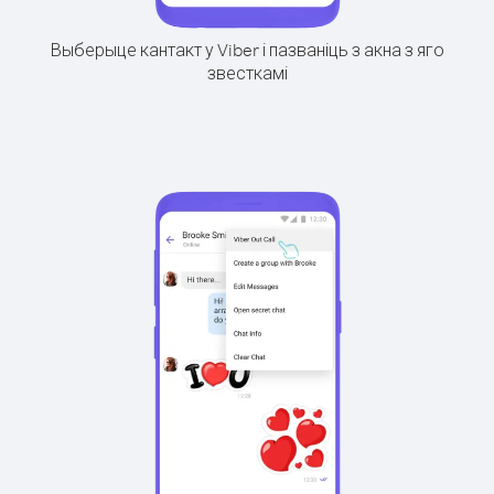
Выберыце кантакт у Viber і пазваніць з акна з яго
звесткамі