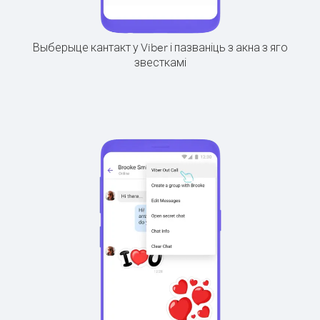
Выберыце кантакт у Viber і пазваніць з акна з яго
звесткамі