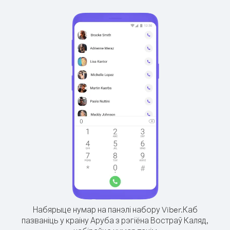
Набярыце нумар на панэлі набору Viber.
Каб
пазваніць у краіну Аруба з рэгіёна Востраў Каляд,