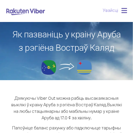
Увайсці
Togg
navig
Як пазваніць у краіну Аруба
з рэгіёна Востраў Каляд
Дзякуючы Viber Out можна рабіць высакаякасныя
выклікі ў краіну Аруба з рэгіёна Востраў Каляд.
Выклікі
на любы стацыянарны або мабільны нумар у краіне
Аруба ад 17.0 ¢ за хвіліну.
Папоўніце баланс рахунку або падключыце тарыфны