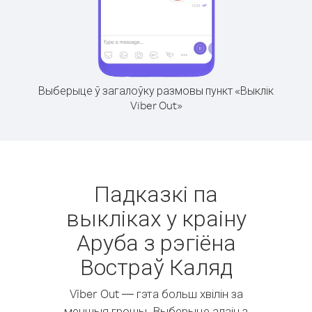
Выберыце ў загалоўку размовы пункт «Выклік
Viber Out»
Падказкі па
выкліках у краіну
Аруба з рэгіёна
Востраў Каляд
Viber Out — гэта больш хвілін за
меншыя грошы. Выберыце адзін з