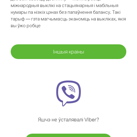
міжнародныя выклікі на стацыянарныя і мабільныя
нумары па нізкіх цэнах без папаўнення балансу. Такі
тарыф — гэта магчымасць эканоміць на выкліках, якія
вы ўжо робіце
Іншыя краіны
Яшчэ не ўсталявалі Viber?