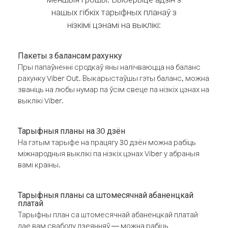
нашых гібкіх тарыфных планаў з
нізкімі цэнамі на выклікі:
Пакеты з балансам рахунку
Пры папаўненні сродкаў яны налічваюцца на баланс
рахунку Viber Out. Выкарыстаўшы гэты баланс, можна
званіць на любы нумар па ўсім свеце па нізкіх цэнах на
выклікі Viber.
Тарыфныя планы на 30 дзён
На гэтым тарыфе на працягу 30 дзён можна рабіць
міжнародныя выклікі па нізкіх цэнах Viber у абраныя
вамі краіны.
Тарыфныя планы са штомесячнай абаненцкай
платай
Тарыфны план са штомесячнай абаненцкай платай
дае вам свабоду дзеянняў — можна рабіць