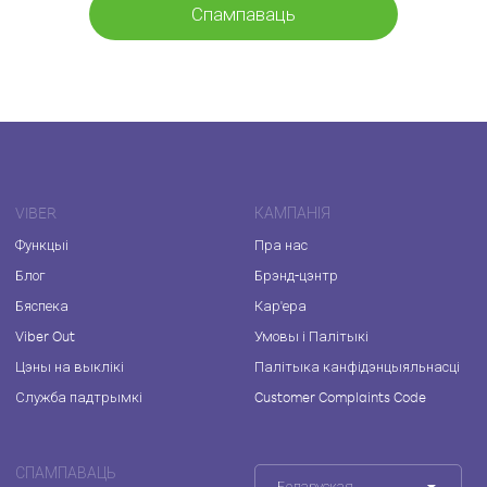
Спампаваць
VIBER
КАМПАНІЯ
Функцыі
Пра нас
Блог
Брэнд-цэнтр
Бяспека
Кар'ера
Viber Out
Умовы і Палітыкі
Цэны на выклікі
Палітыка канфідэнцыяльнасці
Служба падтрымкі
Customer Complaints Code
СПАМПАВАЦЬ
Беларуская