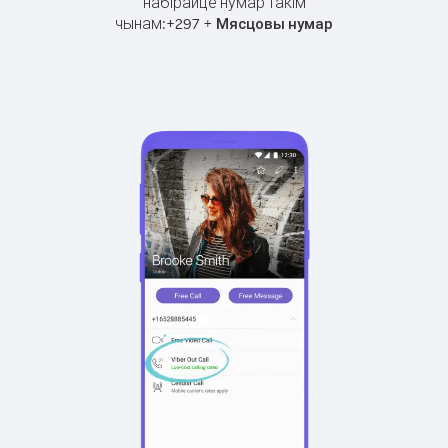
набірайце нумар такім
чынам:
+
+
297
Мясцовы нумар