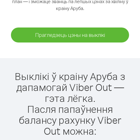
план — і зможаце званіць па лепшых цэнах за хвіліну ў
краіну Аруба.
Прагледзець цэны на выклікі
Выклікі ў краіну Аруба з
дапамогай Viber Out —
гэта лёгка.
Пасля папаўнення
балансу рахунку Viber
Out можна: