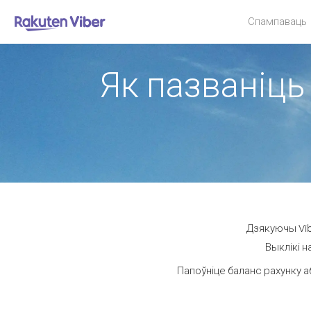
Спампаваць
Як пазваніць
Дзякуючы Vib
Выклікі н
Папоўніце баланс рахунку а