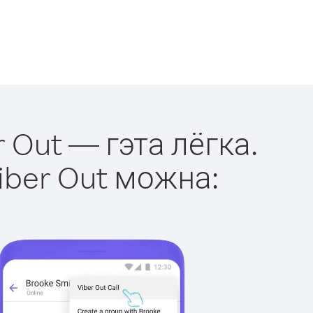
r Out — гэта лёгка.
iber Out можна: