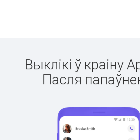
Выклікі ў краіну А
Пасля папаўнен