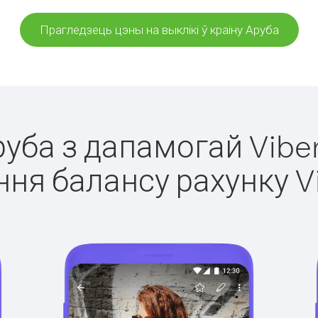
Прагледзець цэны на выклікі ў краіну Аруба
руба з дапамогай Vibe
ня балансу рахунку V