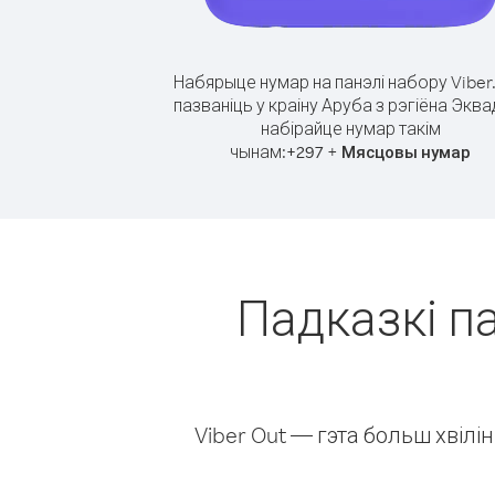
Набярыце нумар на панэлі набору Viber
пазваніць у краіну Аруба з рэгіёна Эква
набірайце нумар такім
чынам:
+
+
297
Мясцовы нумар
Падказкі па
Viber Out — гэта больш хвіл