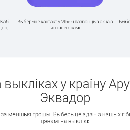
.
Каб
Выберыце кантакт у Viber і пазваніць з акна з
Выбе
дор,
яго звесткамі
 выкліках у краіну Ару
Эквадор
ін за меншыя грошы. Выберыце адзін з нашых гібк
цэнамі на выклікі: