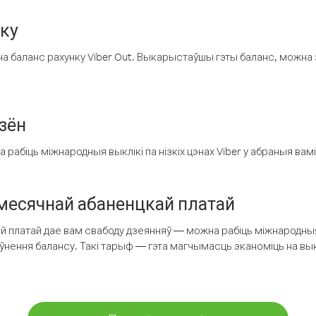
нку
а баланс рахунку Viber Out. Выкарыстаўшы гэты баланс, можна 
зён
рабіць міжнародныя выклікі па нізкіх цэнах Viber у абраныя вамі
есячнай абаненцкай платай
 платай дае вам свабоду дзеянняў — можна рабіць міжнародныя 
аўнення балансу. Такі тарыф — гэта магчымасць эканоміць на выкл