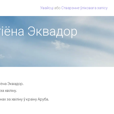
Увайсці
або
Стварэнне ўліковага запісу
гіёна Эквадор
іёна Эквадор.
а хвіліну.
 за хвіліну ў краіну Аруба.