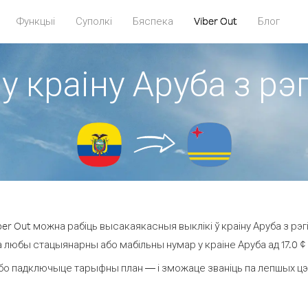
Функцыі
Суполкі
Бяспека
Viber Out
Блог
 у краіну Аруба з рэ
er Out можна рабіць высакаякасныя выклікі ў краіну Аруба з рэг
а любы стацыянарны або мабільны нумар у краіне Аруба ад 17.0 ¢ з
бо падключыце тарыфны план — і зможаце званіць па лепшых цэнах