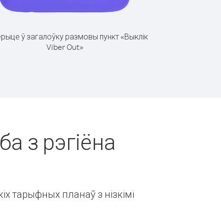
рыце ў загалоўку размовы пункт «Выклік
Viber Out»
ба з рэгіёна
іх тарыфных планаў з нізкімі