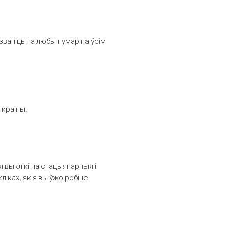
званіць на любы нумар па ўсім
 краіны.
выклікі на стацыянарныя і
іках, якія вы ўжо робіце