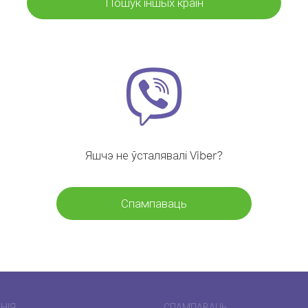
Пошук іншых краін
Яшчэ не ўсталявалі Viber?
Спампаваць
НІЯ
СПАМПАВАЦЬ