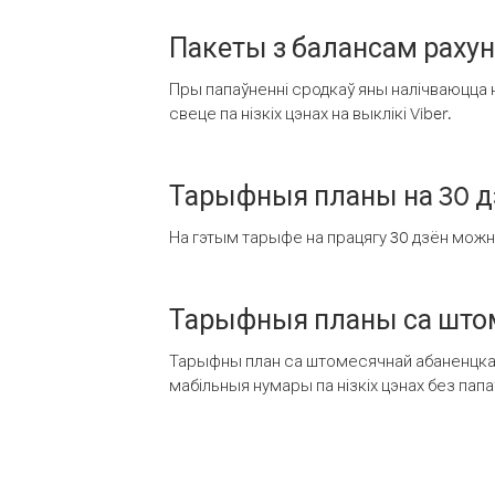
Пакеты з балансам раху
Пры папаўненні сродкаў яны налічваюцца н
свеце па нізкіх цэнах на выклікі Viber.
Тарыфныя планы на 30 д
На гэтым тарыфе на працягу 30 дзён можна 
Тарыфныя планы са штом
Тарыфны план са штомесячнай абаненцкай
мабільныя нумары па нізкіх цэнах без пап