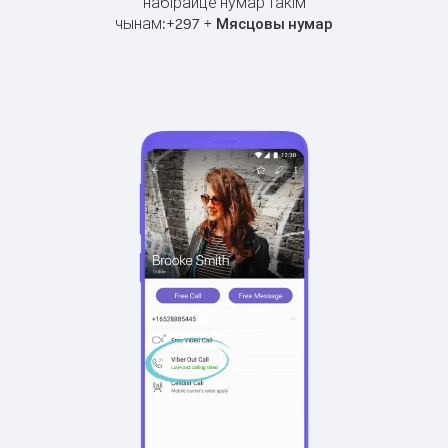
набірайце нумар такім
чынам:
+
+
297
Мясцовы нумар