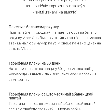
нашых гібкіх тарыфных планаў з
нізкімі цэнамі на выклікі:
Пакеты з балансам рахунку
Пры папаўненні сродкаў яны налічваюцца на баланс
рахунку Viber Out. Выкарыстаўшы гэты баланс, можна
званіць на любы нумар па ўсім свеце па нізкіх цэнах на
выклікі Viber.
Тарыфныя планы на 30 дзён
На гэтым тарыфе на працягу 30 дзён можна рабіць
міжнародныя выклікі па нізкіх цэнах Viber у абраныя
вамі краіны.
Тарыфныя планы са штомесячнай абаненцкай
платай
Тарыфны план са штомесячнай абаненцкай платай
дае вам свабоду дзеянняў — можна рабіць