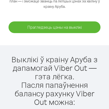
план — і зможаце званіць па лепшых цэнах за хвіліну ў
краіну Аруба.
Прагледзець цэны на выклікі
Выклікі ў краіну Аруба з
дапамогай Viber Out —
гэта лёгка.
Пасля папаўнення
балансу рахунку Viber
Out можна: