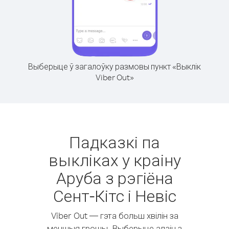
Выберыце ў загалоўку размовы пункт «Выклік
Viber Out»
Падказкі па
выкліках у краіну
Аруба з рэгіёна
Сент-Кітс і Невіс
Viber Out — гэта больш хвілін за
меншыя грошы. Выберыце адзін з