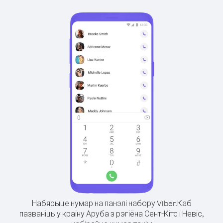
Набярыце нумар на панэлі набору Viber.
Каб
пазваніць у краіну Аруба з рэгіёна Сент-Кітс і Невіс,