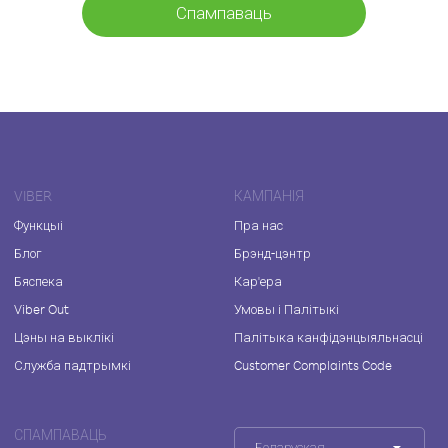
Спампаваць
VIBER
КАМПАНІЯ
Функцыі
Пра нас
Блог
Брэнд-цэнтр
Бяспека
Кар'ера
Viber Out
Умовы і Палітыкі
Цэны на выклікі
Палітыка канфідэнцыяльнасці
Служба падтрымкі
Customer Complaints Code
СПАМПАВАЦЬ
Беларуская