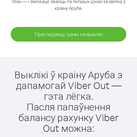
план — і зможаце званіць па лепшых цэнах за хвіліну ў
краіну Аруба.
Прагледзець цэны на выклікі
Выклікі ў краіну Аруба з
дапамогай Viber Out —
гэта лёгка.
Пасля папаўнення
балансу рахунку Viber
Out можна: