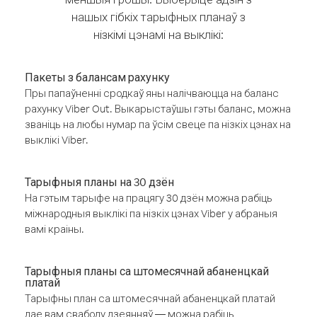
нашых гібкіх тарыфных планаў з
нізкімі цэнамі на выклікі:
Пакеты з балансам рахунку
Пры папаўненні сродкаў яны налічваюцца на баланс
рахунку Viber Out. Выкарыстаўшы гэты баланс, можна
званіць на любы нумар па ўсім свеце па нізкіх цэнах на
выклікі Viber.
Тарыфныя планы на 30 дзён
На гэтым тарыфе на працягу 30 дзён можна рабіць
міжнародныя выклікі па нізкіх цэнах Viber у абраныя
вамі краіны.
Тарыфныя планы са штомесячнай абаненцкай
платай
Тарыфны план са штомесячнай абаненцкай платай
дае вам свабоду дзеянняў — можна рабіць