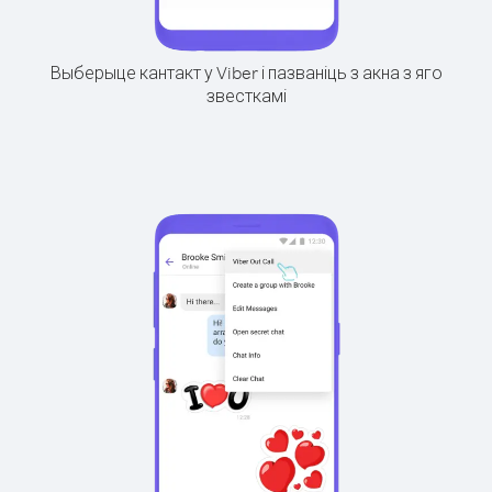
Выберыце кантакт у Viber і пазваніць з акна з яго
звесткамі