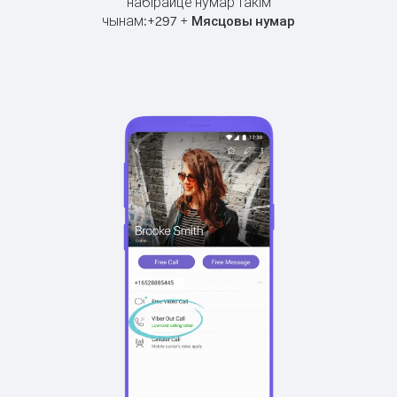
набірайце нумар такім
чынам:
+
+
297
Мясцовы нумар