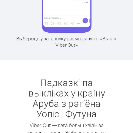
Выберыце ў загалоўку размовы пункт «Выклік
Viber Out»
Падказкі па
выкліках у краіну
Аруба з рэгіёна
Уоліс і Футуна
Viber Out — гэта больш хвілін за
меншыя грошы. Выберыце адзін з