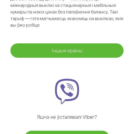
міжнародныя выклікі на стацыянарныя і мабільныя
нумары па нізкіх цэнах без папаўнення балансу. Такі
тарыф — гэта магчымасць эканоміць на выкліках, якія
вы ўжо робіце
Іншыя краіны
Яшчэ не ўсталявалі Viber?