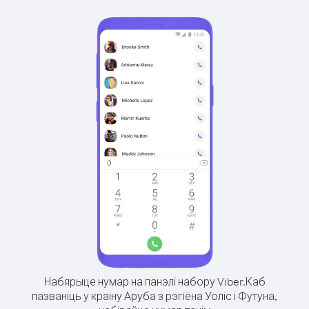
Набярыце нумар на панэлі набору Viber.
Каб
пазваніць у краіну Аруба з рэгіёна Уоліс і Футуна,