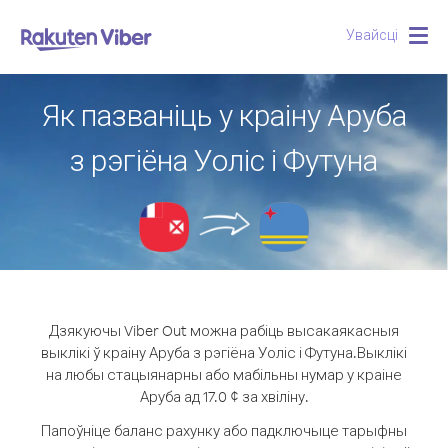
Увайсці
Togg
navig
Як пазваніць у краіну Аруба
з рэгіёна Уоліс і Футуна
Дзякуючы Viber Out можна рабіць высакаякасныя
выклікі ў краіну Аруба з рэгіёна Уоліс і Футуна.
Выклікі
на любы стацыянарны або мабільны нумар у краіне
Аруба ад 17.0 ¢ за хвіліну.
Папоўніце баланс рахунку або падключыце тарыфны