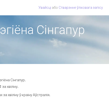
Увайсці
або
Стварэнне ўліковага запісу
рэгіёна Сінгапур
гіёна Сінгапур.
за хвіліну.
а хвіліну ў краіну Аўстралія.