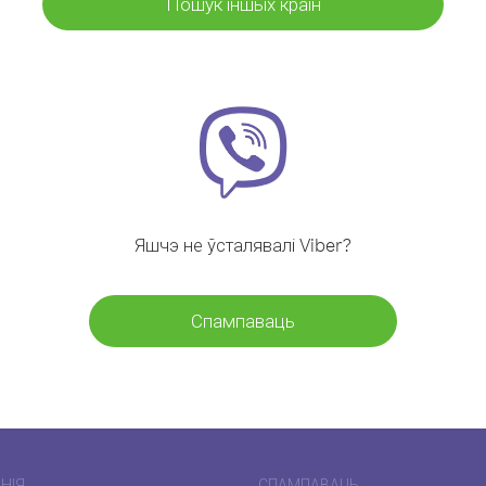
Пошук іншых краін
Яшчэ не ўсталявалі Viber?
Спампаваць
НІЯ
СПАМПАВАЦЬ