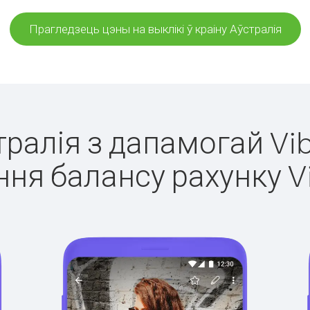
Прагледзець цэны на выклікі ў краіну Аўстралія
тралія з дапамогай Vi
ня балансу рахунку V