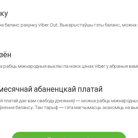
нку
а баланс рахунку Viber Out. Выкарыстаўшы гэты баланс, можна 
зён
рабіць міжнародныя выклікі па нізкіх цэнах Viber у абраныя вамі
есячнай абаненцкай платай
 платай дае вам свабоду дзеянняў — можна рабіць міжнародныя 
аўнення балансу. Такі тарыф — гэта магчымасць эканоміць на выкл