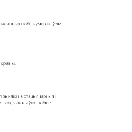
званіць на любы нумар па ўсім
 краіны.
выклікі на стацыянарныя і
іках, якія вы ўжо робіце