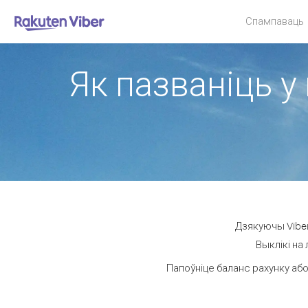
Спампаваць
Як пазваніць у 
Дзякуючы Viber
Выклікі на
Папоўніце баланс рахунку або