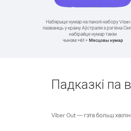
Набярыце нумар на панэлі набору Viber
пазваніць у краіну Аўстралія з рэгіёна Сін
набірайце нумар такім
чынам:
+
+
61
Мясцовы нумар
Падказкі па в
Viber Out — гэта больш хвіл