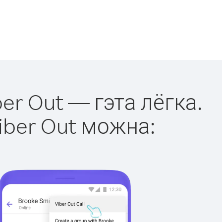
ber Out — гэта лёгка.
iber Out можна: