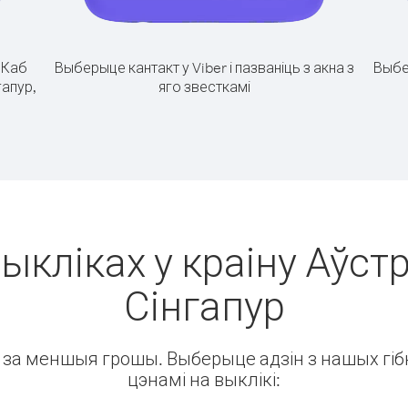
.
Каб
Выберыце кантакт у Viber і пазваніць з акна з
Выбе
гапур,
яго звесткамі
ыкліках у краіну Аўстр
Сінгапур
ін за меншыя грошы. Выберыце адзін з нашых гібк
цэнамі на выклікі: