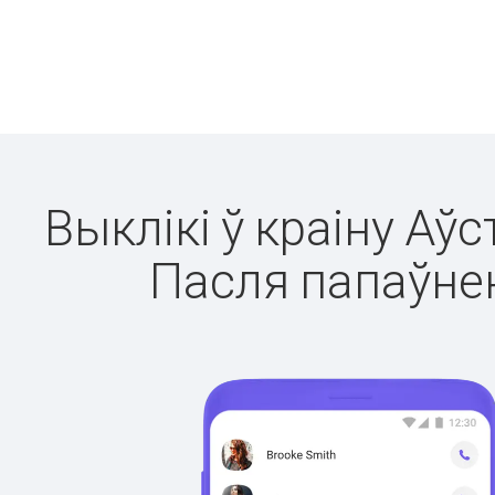
Выклікі ў краіну Аўс
Пасля папаўнен