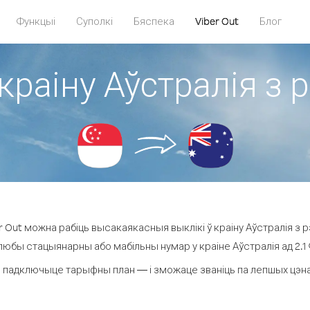
Функцыі
Суполкі
Бяспека
Viber Out
Блог
краіну Аўстралія з 
 Out можна рабіць высакаякасныя выклікі ў краіну Аўстралія з рэ
 любы стацыянарны або мабільны нумар у краіне Аўстралія ад 2.1 ¢ 
 падключыце тарыфны план — і зможаце званіць па лепшых цэнах з