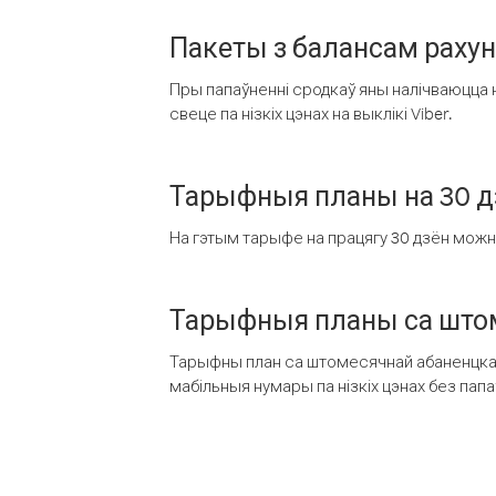
Пакеты з балансам раху
Пры папаўненні сродкаў яны налічваюцца н
свеце па нізкіх цэнах на выклікі Viber.
Тарыфныя планы на 30 д
На гэтым тарыфе на працягу 30 дзён можна 
Тарыфныя планы са штом
Тарыфны план са штомесячнай абаненцкай
мабільныя нумары па нізкіх цэнах без пап