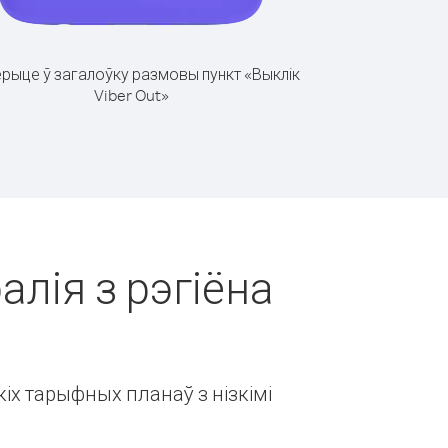
рыце ў загалоўку размовы пункт «Выклік
Viber Out»
алія з рэгіёна
іх тарыфных планаў з нізкімі