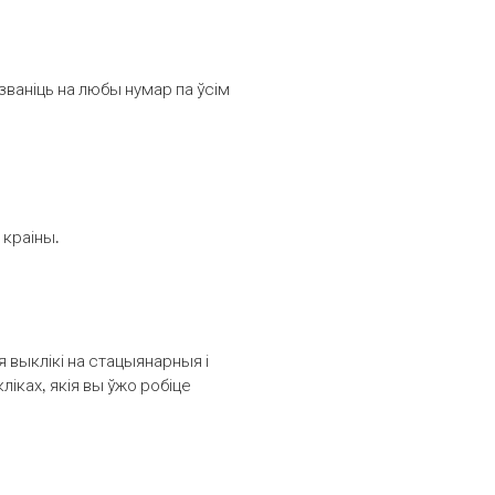
званіць на любы нумар па ўсім
 краіны.
выклікі на стацыянарныя і
іках, якія вы ўжо робіце