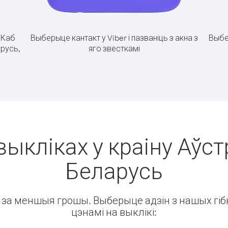
.
Каб
Выберыце кантакт у Viber і пазваніць з акна з
Выбе
арусь,
яго звесткамі
выкліках у краіну Аўст
Беларусь
ін за меншыя грошы. Выберыце адзін з нашых гібк
цэнамі на выклікі: