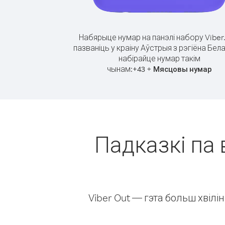
Набярыце нумар на панэлі набору Viber
пазваніць у краіну Аўстрыя з рэгіёна Бел
набірайце нумар такім
чынам:
+
+
43
Мясцовы нумар
Падказкі па 
Viber Out — гэта больш хвіл