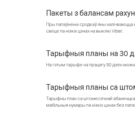
Пакеты з балансам раху
Пры папаўненні сродкаў яны налічваюцца н
свеце па нізкіх цэнах на выклікі Viber.
Тарыфныя планы на 30 д
На гэтым тарыфе на працягу 30 дзён можна 
Тарыфныя планы са штом
Тарыфны план са штомесячнай абаненцкай
мабільныя нумары па нізкіх цэнах без пап