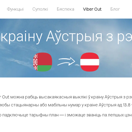
Функцыі
Суполкі
Бяспека
Viber Out
Блог
 краіну Аўстрыя з р
 Out можна рабіць высакаякасныя выклікі ў краіну Аўстрыя з рэ
 любы стацыянарны або мабільны нумар у краіне Аўстрыя ад 13.8 ¢ 
о падключыце тарыфны план — і зможаце званіць па лепшых цэнах 