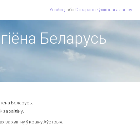
Увайсці
або
Стварэнне ўліковага запісу
эгіёна Беларусь
гіёна Беларусь.
за хвіліну.
за хвіліну ў краіну Аўстрыя.