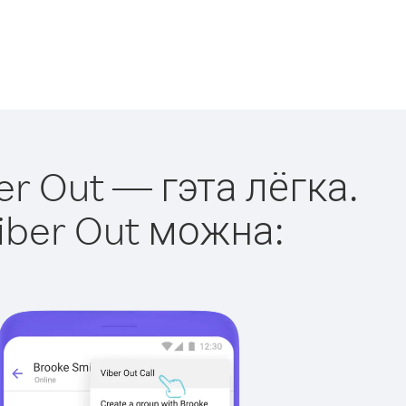
er Out — гэта лёгка.
iber Out можна: