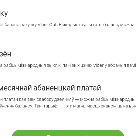
нку
а баланс рахунку Viber Out. Выкарыстаўшы гэты баланс, можна 
зён
рабіць міжнародныя выклікі па нізкіх цэнах Viber у абраныя вамі
есячнай абаненцкай платай
 платай дае вам свабоду дзеянняў — можна рабіць міжнародныя 
аўнення балансу. Такі тарыф — гэта магчымасць эканоміць на выкл