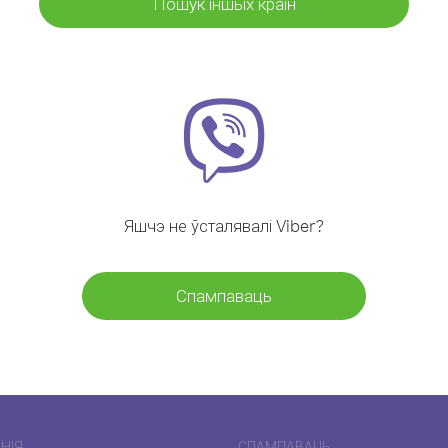
Пошук іншых краін
Яшчэ не ўсталявалі Viber?
Спампаваць
НІЯ
СПАМПАВАЦЬ