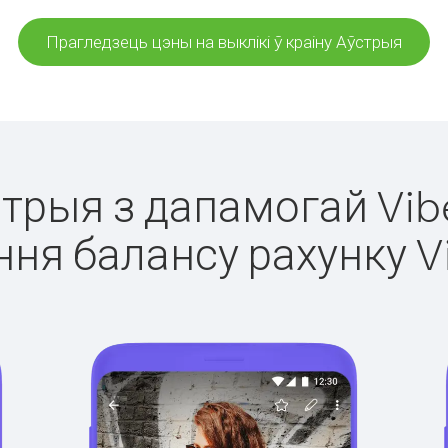
Прагледзець цэны на выклікі ў краіну Аўстрыя
стрыя з дапамогай Vib
ня балансу рахунку V