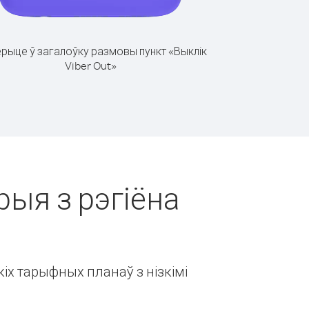
рыце ў загалоўку размовы пункт «Выклік
Viber Out»
рыя з рэгіёна
іх тарыфных планаў з нізкімі