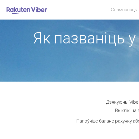
Спампаваць
Як пазваніць у
Дзякуючы Viber
Выклікі на
Папоўніце баланс рахунку аб