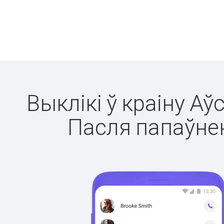
Выклікі ў краіну Аў
Пасля папаўнен