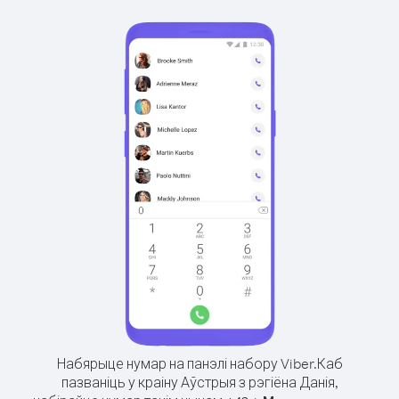
Набярыце нумар на панэлі набору Viber.
Каб
пазваніць у краіну Аўстрыя з рэгіёна Данія,