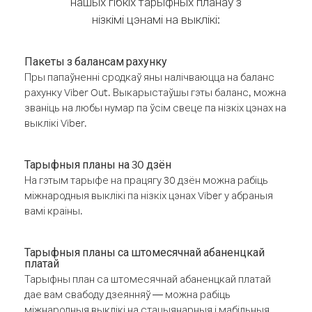
нашых гібкіх тарыфных планаў з
нізкімі цэнамі на выклікі:
Пакеты з балансам рахунку
Пры папаўненні сродкаў яны налічваюцца на баланс
рахунку Viber Out. Выкарыстаўшы гэты баланс, можна
званіць на любы нумар па ўсім свеце па нізкіх цэнах на
выклікі Viber.
Тарыфныя планы на 30 дзён
На гэтым тарыфе на працягу 30 дзён можна рабіць
міжнародныя выклікі па нізкіх цэнах Viber у абраныя
вамі краіны.
Тарыфныя планы са штомесячнай абаненцкай
платай
Тарыфны план са штомесячнай абаненцкай платай
дае вам свабоду дзеянняў — можна рабіць
міжнародныя выклікі на стацыянарныя і мабільныя