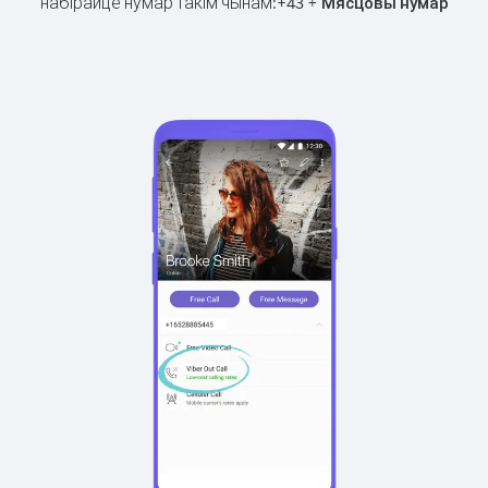
набірайце нумар такім чынам:
+
+
43
Мясцовы нумар