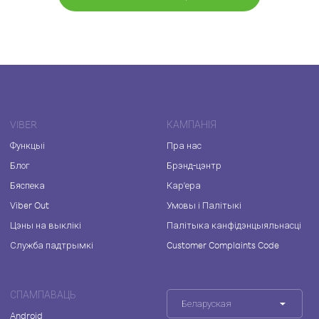
VIBER
КАМПАНІЯ
Функцыі
Пра нас
Блог
Брэнд-цэнтр
Бяспека
Кар'ера
Viber Out
Умовы і Палітыкі
Цэны на выклікі
Палітыка канфідэнцыяльнасці
Служба падтрымкі
Customer Complaints Code
СПАМПАВАЦЬ
Беларуская
Android