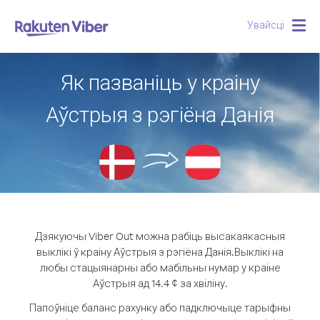
Увайсці
Togg
navig
Як пазваніць у краіну
Аўстрыя з рэгіёна Данія
Дзякуючы Viber Out можна рабіць высакаякасныя
выклікі ў краіну Аўстрыя з рэгіёна Данія.
Выклікі на
любы стацыянарны або мабільны нумар у краіне
Аўстрыя ад 14.4 ¢ за хвіліну.
Папоўніце баланс рахунку або падключыце тарыфны