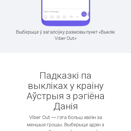
Выберыце ў загалоўку размовы пункт «Выклік
Viber Out»
Падказкі па
выкліках у краіну
Аўстрыя з рэгіёна
Данія
Viber Out — гэта больш хвілін за
меншыя грошы. Выберыце адзін з