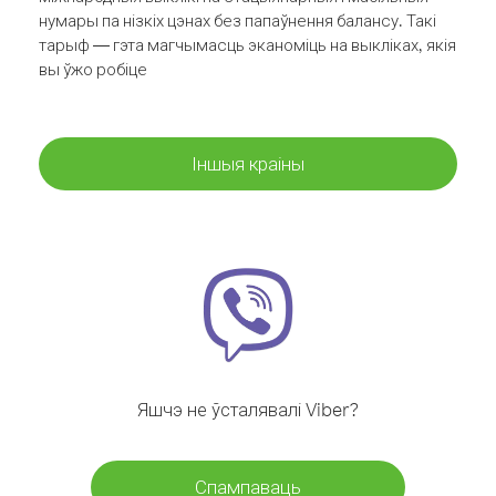
нумары па нізкіх цэнах без папаўнення балансу. Такі
тарыф — гэта магчымасць эканоміць на выкліках, якія
вы ўжо робіце
Іншыя краіны
Яшчэ не ўсталявалі Viber?
Спампаваць