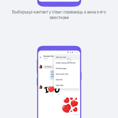
Выберыце кантакт у Viber і пазваніць з акна з яго
звесткамі