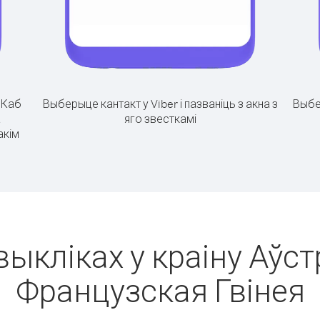
.
Каб
Выберыце кантакт у Viber і пазваніць з акна з
Выбе
а
яго звесткамі
акім
выкліках у краіну Аўст
Французская Гвінея