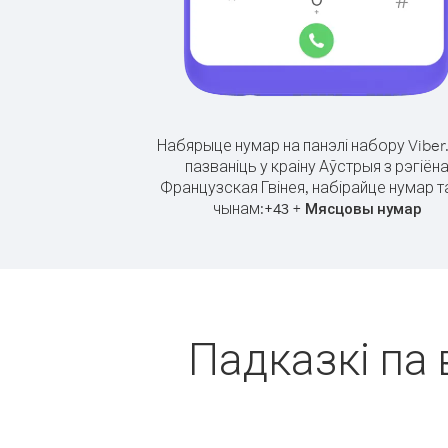
Набярыце нумар на панэлі набору Viber
пазваніць у краіну Аўстрыя з рэгіён
Французская Гвінея, набірайце нумар т
чынам:
+
+
43
Мясцовы нумар
Падказкі па 