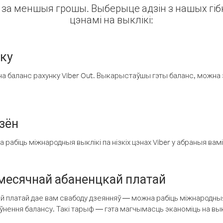
ін за меншыя грошы. Выберыце адзін з нашых гібк
цэнамі на выклікі:
нку
а баланс рахунку Viber Out. Выкарыстаўшы гэты баланс, можна 
зён
рабіць міжнародныя выклікі па нізкіх цэнах Viber у абраныя вамі
есячнай абаненцкай платай
 платай дае вам свабоду дзеянняў — можна рабіць міжнародныя 
аўнення балансу. Такі тарыф — гэта магчымасць эканоміць на выкл