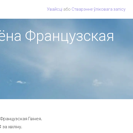
Увайсці
або
Стварэнне ўліковага запісу
гіёна Французская
 Французская Гвінея.
за хвіліну.