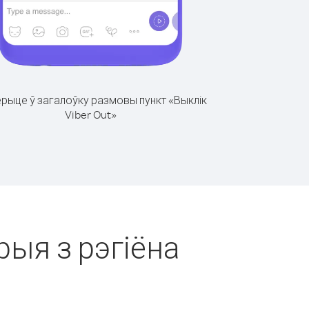
рыце ў загалоўку размовы пункт «Выклік
Viber Out»
рыя з рэгіёна