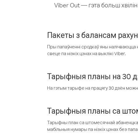
Viber Out — гэта больш хвіл
Пакеты з балансам раху
Пры папаўненні сродкаў яны налічваюцца н
свеце па нізкіх цэнах на выклікі Viber.
Тарыфныя планы на 30 д
На гэтым тарыфе на працягу 30 дзён можна 
Тарыфныя планы са штом
Тарыфны план са штомесячнай абаненцкай
мабільныя нумары па нізкіх цэнах без пап