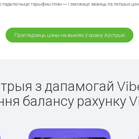
о падключыце тарыфны план — і зможаце званіць па лепшых цэнах 
Прагледзець цэны на выклікі ў краіну Аўстрыя
стрыя з дапамогай Vib
ня балансу рахунку V