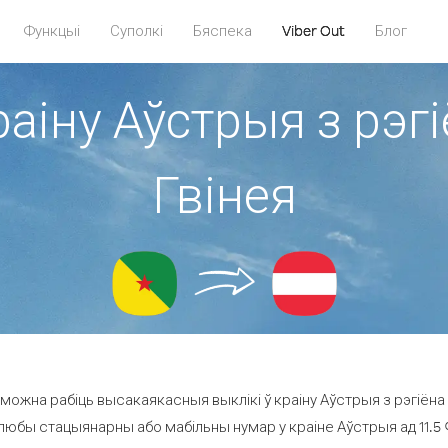
Функцыі
Суполкі
Бяспека
Viber Out
Блог
раіну Аўстрыя з рэ
Гвінея
можна рабіць высакаякасныя выклікі ў краіну Аўстрыя з рэгіёна
 любы стацыянарны або мабільны нумар у краіне Аўстрыя ад 11.5 ¢ 