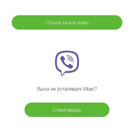
Пошук іншых краін
Яшчэ не ўсталявалі Viber?
Спампаваць