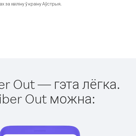
за хвіліну ў краіну Аўстрыя.
er Out — гэта лёгка.
iber Out можна: