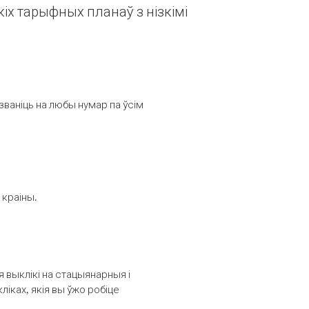
іх тарыфных планаў з нізкімі
званіць на любы нумар па ўсім
 краіны.
выклікі на стацыянарныя і
іках, якія вы ўжо робіце