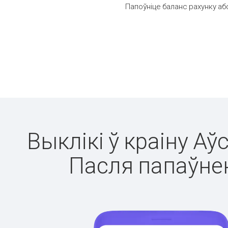
Папоўніце баланс рахунку аб
Выклікі ў краіну Аў
Пасля папаўнен