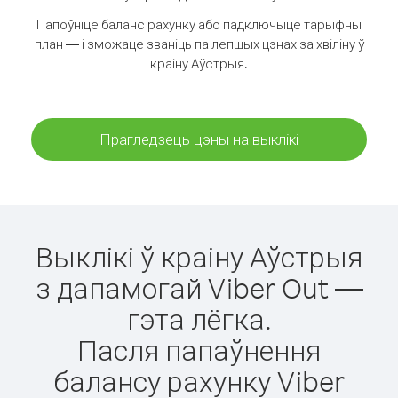
Папоўніце баланс рахунку або падключыце тарыфны
план — і зможаце званіць па лепшых цэнах за хвіліну ў
краіну Аўстрыя.
Прагледзець цэны на выклікі
Выклікі ў краіну Аўстрыя
з дапамогай Viber Out —
гэта лёгка.
Пасля папаўнення
балансу рахунку Viber