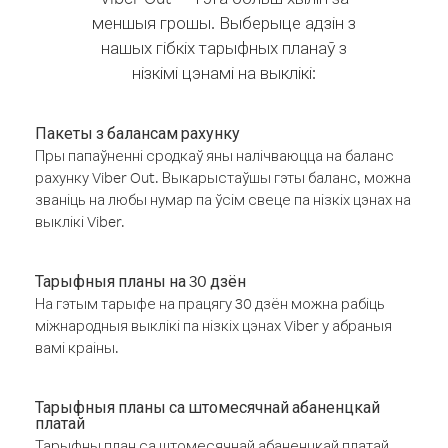
меншыя грошы. Выберыце адзін з
нашых гібкіх тарыфных планаў з
нізкімі цэнамі на выклікі:
Пакеты з балансам рахунку
Пры папаўненні сродкаў яны налічваюцца на баланс
рахунку Viber Out. Выкарыстаўшы гэты баланс, можна
званіць на любы нумар па ўсім свеце па нізкіх цэнах на
выклікі Viber.
Тарыфныя планы на 30 дзён
На гэтым тарыфе на працягу 30 дзён можна рабіць
міжнародныя выклікі па нізкіх цэнах Viber у абраныя
вамі краіны.
Тарыфныя планы са штомесячнай абаненцкай
платай
Тарыфны план са штомесячнай абаненцкай платай