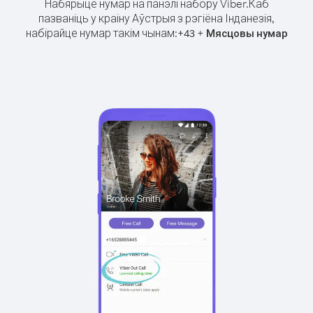
Набярыце нумар на панэлі набору Viber.
Каб
пазваніць у краіну Аўстрыя з рэгіёна Інданезія,
набірайце нумар такім чынам:
+
+
43
Мясцовы нумар