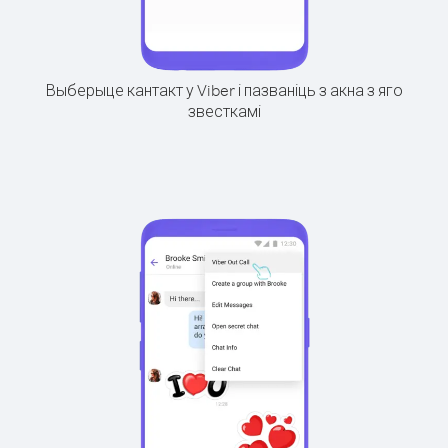
Выберыце кантакт у Viber і пазваніць з акна з яго
звесткамі