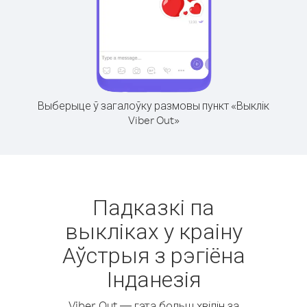
Выберыце ў загалоўку размовы пункт «Выклік
Viber Out»
Падказкі па
выкліках у краіну
Аўстрыя з рэгіёна
Інданезія
Viber Out — гэта больш хвілін за