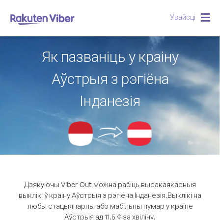
Увайсці
Togg
navig
Як пазваніць у краіну
Аўстрыя з рэгіёна
Інданезія
Дзякуючы Viber Out можна рабіць высакаякасныя
выклікі ў краіну Аўстрыя з рэгіёна Інданезія.
Выклікі на
любы стацыянарны або мабільны нумар у краіне
Аўстрыя ад 11.5 ¢ за хвіліну.