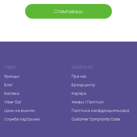
Спампаваць
VIBER
КАМПАНІЯ
Функцыі
Пра нас
Блог
Брэнд-цэнтр
Бяспека
Кар'ера
Viber Out
Умовы і Палітыкі
Цэны на выклікі
Палітыка канфідэнцыяльнасці
Служба падтрымкі
Customer Complaints Code