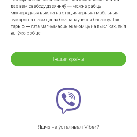
дае вам свабоду дзеянняў — можна рабіць
міжнародныя выклікі на стацыянарныя і мабільныя
нумары па нізкіх цэнах без папаўнення балансу. Такі
тарыф — гэта магчымасць эканоміць на выкліках, якія
вы ўжо робіце
Іншыя краіны
Яшчэ не ўсталявалі Viber?