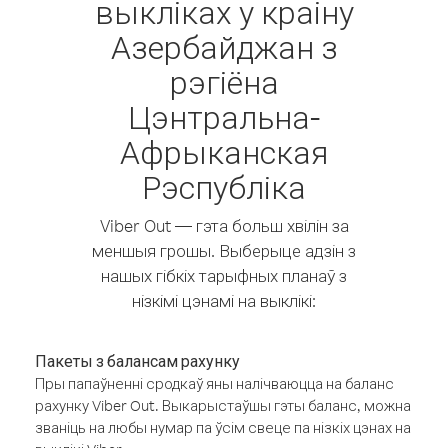
выкліках у краіну
Азербайджан з
рэгіёна
Цэнтральна-
Афрыканская
Рэспубліка
Viber Out — гэта больш хвілін за
меншыя грошы. Выберыце адзін з
нашых гібкіх тарыфных планаў з
нізкімі цэнамі на выклікі:
Пакеты з балансам рахунку
Пры папаўненні сродкаў яны налічваюцца на баланс
рахунку Viber Out. Выкарыстаўшы гэты баланс, можна
званіць на любы нумар па ўсім свеце па нізкіх цэнах на