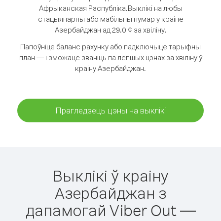
Афрыканская Рэспубліка.
Выклікі на любы
стацыянарны або мабільны нумар у краіне
Азербайджан ад 29.0 ¢ за хвіліну.
Папоўніце баланс рахунку або падключыце тарыфны
план — і зможаце званіць па лепшых цэнах за хвіліну ў
краіну Азербайджан.
Прагледзець цэны на выклікі
Выклікі ў краіну
Азербайджан з
дапамогай Viber Out —