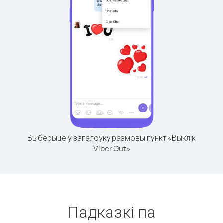
Выберыце ў загалоўку размовы пункт «Выклік
Viber Out»
Падказкі па