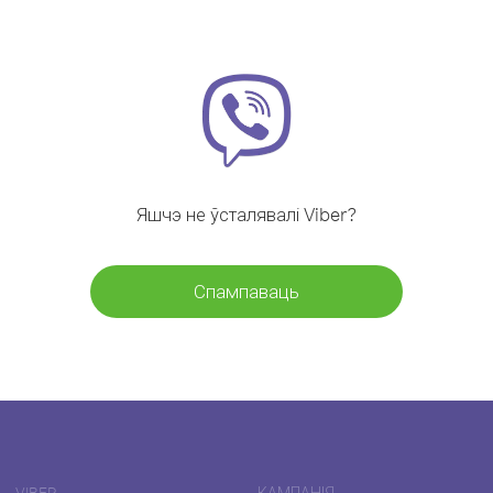
Яшчэ не ўсталявалі Viber?
Спампаваць
VIBER
КАМПАНІЯ