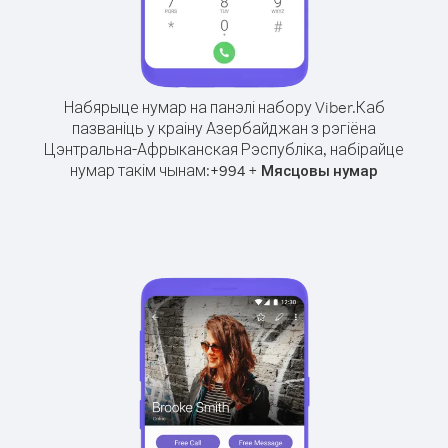
Набярыце нумар на панэлі набору Viber.
Каб
пазваніць у краіну Азербайджан з рэгіёна
Цэнтральна-Афрыканская Рэспубліка, набірайце
нумар такім чынам:
+
+
994
Мясцовы нумар