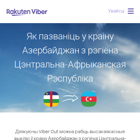
Увайсці
Togg
navig
Як пазваніць у краіну
Азербайджан з рэгіёна
Цэнтральна-Афрыканская
Рэспубліка
Дзякуючы Viber Out можна рабіць высакаякасныя
выклікі ў краіну Азербайджан з рэгіёна Цэнтральна-