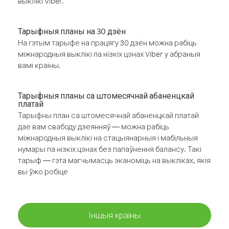
выклікі Viber.
Тарыфныя планы на 30 дзён
На гэтым тарыфе на працягу 30 дзён можна рабіць
міжнародныя выклікі па нізкіх цэнах Viber у абраныя
вамі краіны.
Тарыфныя планы са штомесячнай абаненцкай
платай
Тарыфны план са штомесячнай абаненцкай платай
дае вам свабоду дзеянняў — можна рабіць
міжнародныя выклікі на стацыянарныя і мабільныя
нумары па нізкіх цэнах без папаўнення балансу. Такі
тарыф — гэта магчымасць эканоміць на выкліках, якія
вы ўжо робіце
Іншыя краіны