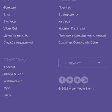
Функцыі
Пра нас
Блог
Брэнд-цэнтр
Бяспека
Кар'ера
Viber Out
Умовы і Палітыкі
Цэны на выклікі
Палітыка канфідэнцыяльнасці
Служба падтрымкі
Customer Complaints Code
СПАМПАВАЦЬ
Беларуская
Android
iPhone & iPad
Windows PC
Mac
©
2026
Viber Media S.à r.l.
Linux