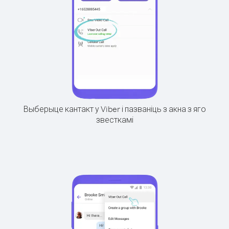
Выберыце кантакт у Viber і пазваніць з акна з яго
звесткамі