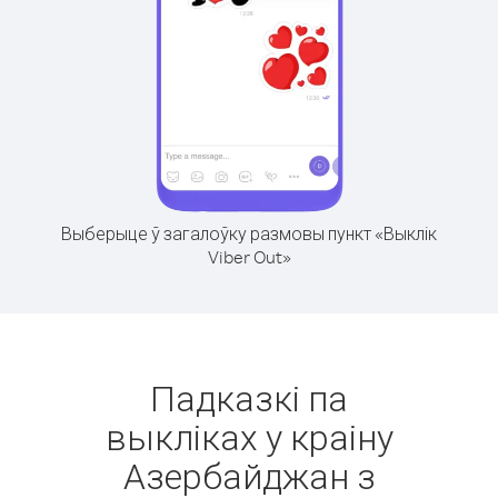
Выберыце ў загалоўку размовы пункт «Выклік
Viber Out»
Падказкі па
выкліках у краіну
Азербайджан з