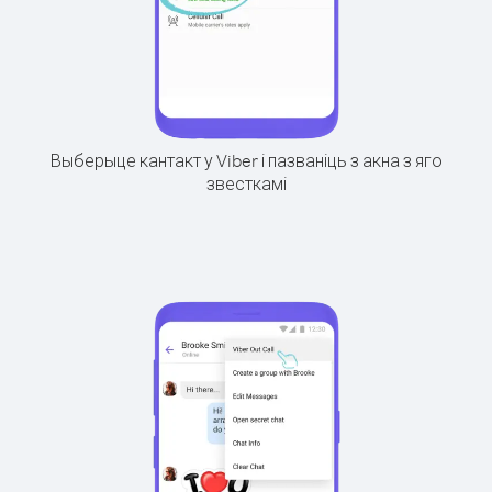
Выберыце кантакт у Viber і пазваніць з акна з яго
звесткамі