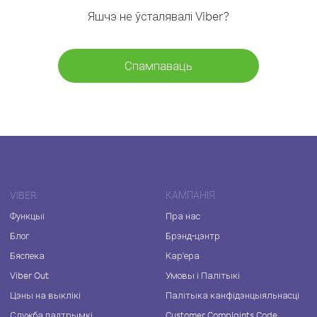
Яшчэ не ўсталявалі Viber?
Спампаваць
VIBER
КАМПАНІЯ
Функцыі
Пра нас
Блог
Брэнд-цэнтр
Бяспека
Кар'ера
Viber Out
Умовы і Палітыкі
Цэны на выклікі
Палітыка канфідэнцыяльнасці
Служба падтрымкі
Customer Complaints Code