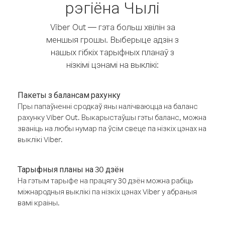
рэгіёна Чылі
Viber Out — гэта больш хвілін за
меншыя грошы. Выберыце адзін з
нашых гібкіх тарыфных планаў з
нізкімі цэнамі на выклікі:
Пакеты з балансам рахунку
Пры папаўненні сродкаў яны налічваюцца на баланс
рахунку Viber Out. Выкарыстаўшы гэты баланс, можна
званіць на любы нумар па ўсім свеце па нізкіх цэнах на
выклікі Viber.
Тарыфныя планы на 30 дзён
На гэтым тарыфе на працягу 30 дзён можна рабіць
міжнародныя выклікі па нізкіх цэнах Viber у абраныя
вамі краіны.