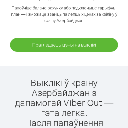
Папоўніце баланс рахунку або падключыце тарыфны
план — і зможаце званіць па лепшых цэнах за хвіліну ў
краіну Азербайджан.
Прагледзець цэны на выклікі
Выклікі ў краіну
Азербайджан з
дапамогай Viber Out —
гэта лёгка.
Пасля папаўнення