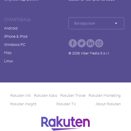
СПАМПАВАЦЬ
Беларуская
Android
iPhone & iPad
Windows PC
Mac
©
2026
Viber Media S.à r.l.
Linux
Rakuten Viki
Rakuten Kobo
Rakuten Travel
Rakuten Marketing
Rakuten Insight
Rakuten TV
About Rakuten