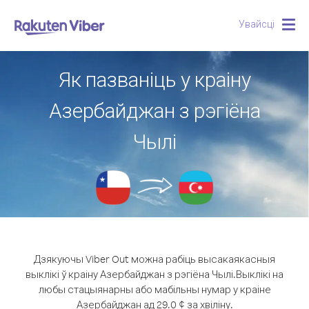
Увайсці
Togg
navig
Як пазваніць у краіну
Азербайджан з рэгіёна
Чылі
Дзякуючы Viber Out можна рабіць высакаякасныя
выклікі ў краіну Азербайджан з рэгіёна Чылі.
Выклікі на
любы стацыянарны або мабільны нумар у краіне
Азербайджан ад 29.0 ¢ за хвіліну.