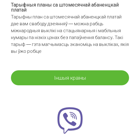
Тарыфныя планы са штомесячнай абаненцкай
платай
Тарыфны план са штомесячнай абаненцкай платай
дае вам свабоду дзеянняў — можна рабіць
міжнародныя выклікі на стацыянарныя і мабільныя
нумары па нізкіх цэнах без папаўнення балансу. Такі
тарыф — гэта магчымасць эканоміць на выкліках, якія
вы ўжо робіце
Іншыя краіны