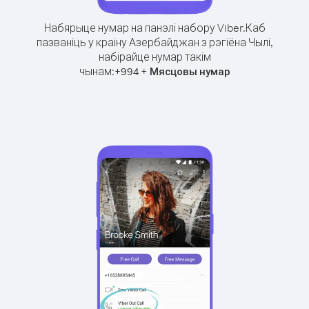
Набярыце нумар на панэлі набору Viber.
Каб
пазваніць у краіну Азербайджан з рэгіёна Чылі,
набірайце нумар такім
чынам:
+
+
994
Мясцовы нумар