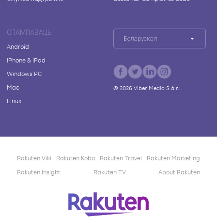
СПАМПАВАЦЬ
Беларуская
Android
iPhone & iPad
Windows PC
Mac
©
2026
Viber Media S.à r.l.
Linux
Rakuten Viki
Rakuten Kobo
Rakuten Travel
Rakuten Marketing
Rakuten Insight
Rakuten TV
About Rakuten