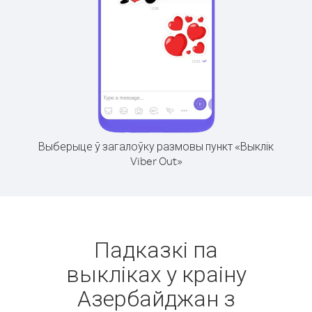
Выберыце ў загалоўку размовы пункт «Выклік
Viber Out»
Падказкі па
выкліках у краіну
Азербайджан з