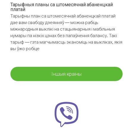
Тарыфныя планы са штомесячнай абаненцкай
платай
Тарыфны план са штомесячнай абаненцкай платай
дае вам свабоду дзеянняў — можна рабіць
міжнародныя выклікі на стацыянарныя і мабільныя
нумары па нізкіх цэнах без папаўнення балансу. Такі
тарыф — гэта магчымасць эканоміць на выкліках, якія
вы ўжо робіце
Іншыя краіны