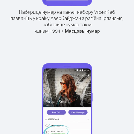
Набярыце нумар на панэлі набору Viber.
Каб
пазваніць у краіну Азербайджан з рэгіёна Ірландыя,
набірайце нумар такім
чынам:
+
+
994
Мясцовы нумар