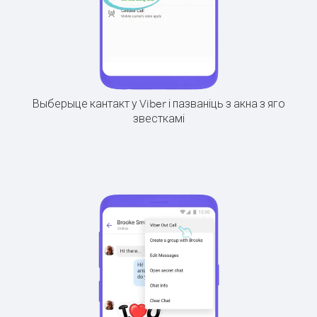
Выберыце кантакт у Viber і пазваніць з акна з яго
звесткамі