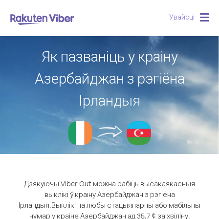
Увайсці
Togg
navig
Як пазваніць у краіну
Азербайджан з рэгіёна
Ірландыя
Дзякуючы Viber Out можна рабіць высакаякасныя
выклікі ў краіну Азербайджан з рэгіёна
Ірландыя.
Выклікі на любы стацыянарны або мабільны
нумар у краіне Азербайджан ад 35.7 ¢ за хвіліну.