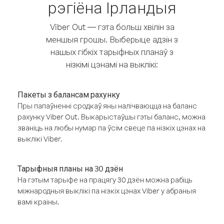
рэгіёна Ірландыя
Viber Out — гэта больш хвілін за
меншыя грошы. Выберыце адзін з
нашых гібкіх тарыфных планаў з
нізкімі цэнамі на выклікі:
Пакеты з балансам рахунку
Пры папаўненні сродкаў яны налічваюцца на баланс
рахунку Viber Out. Выкарыстаўшы гэты баланс, можна
званіць на любы нумар па ўсім свеце па нізкіх цэнах на
выклікі Viber.
Тарыфныя планы на 30 дзён
На гэтым тарыфе на працягу 30 дзён можна рабіць
міжнародныя выклікі па нізкіх цэнах Viber у абраныя
вамі краіны.