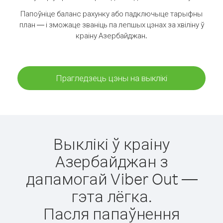
Папоўніце баланс рахунку або падключыце тарыфны
план — і зможаце званіць па лепшых цэнах за хвіліну ў
краіну Азербайджан.
Прагледзець цэны на выклікі
Выклікі ў краіну
Азербайджан з
дапамогай Viber Out —
гэта лёгка.
Пасля папаўнення