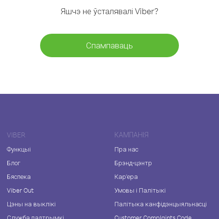
Яшчэ не ўсталявалі Viber?
Спампаваць
VIBER
КАМПАНІЯ
Функцыі
Пра нас
Блог
Брэнд-цэнтр
Бяспека
Кар'ера
Viber Out
Умовы і Палітыкі
Цэны на выклікі
Палітыка канфідэнцыяльнасці
Служба падтрымкі
Customer Complaints Code