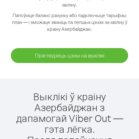
хвіліну.
Папоўніце баланс рахунку або падключыце тарыфны
план — і зможаце званіць па лепшых цэнах за хвіліну ў
краіну Азербайджан.
Прагледзець цэны на выклікі
Выклікі ў краіну
Азербайджан з
дапамогай Viber Out —
гэта лёгка.