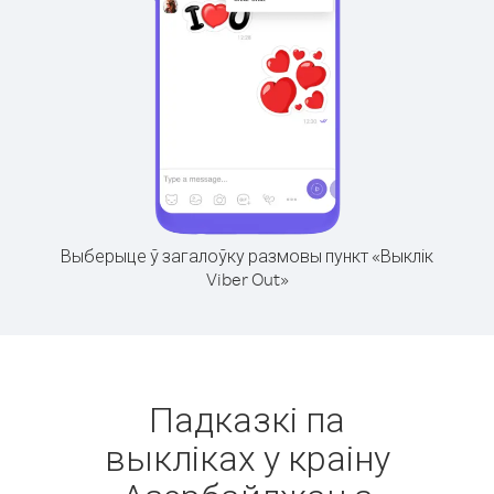
Выберыце ў загалоўку размовы пункт «Выклік
Viber Out»
Падказкі па
выкліках у краіну