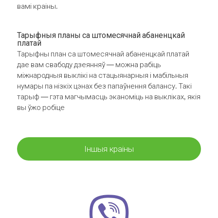
вамі краіны.
Тарыфныя планы са штомесячнай абаненцкай
платай
Тарыфны план са штомесячнай абаненцкай платай
дае вам свабоду дзеянняў — можна рабіць
міжнародныя выклікі на стацыянарныя і мабільныя
нумары па нізкіх цэнах без папаўнення балансу. Такі
тарыф — гэта магчымасць эканоміць на выкліках, якія
вы ўжо робіце
Іншыя краіны