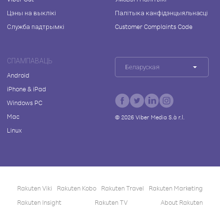
Цэны на выклікі
Палітыка канфідэнцыяльнасці
Служба падтрымкі
Customer Complaints Code
СПАМПАВАЦЬ
Беларуская
Android
iPhone & iPad
Windows PC
Mac
©
2026
Viber Media S.à r.l.
Linux
Rakuten Viki
Rakuten Kobo
Rakuten Travel
Rakuten Marketing
Rakuten Insight
Rakuten TV
About Rakuten