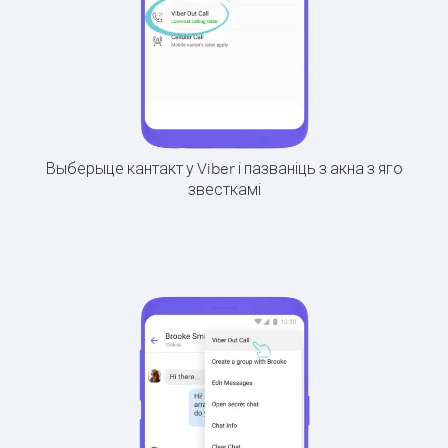
Выберыце кантакт у Viber і пазваніць з акна з яго
звесткамі