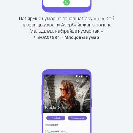
Набярыце нумар на панэлі набору Viber.
Каб
пазваніць у краіну Азербайджан з рэгіёна
Мальдывы, набірайце нумар такім
чынам:
+
+
994
Мясцовы нумар