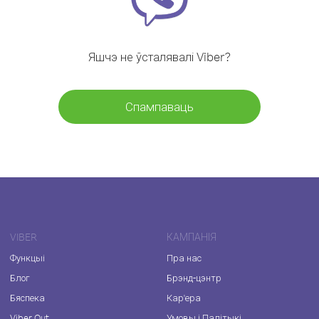
Яшчэ не ўсталявалі Viber?
Спампаваць
VIBER
КАМПАНІЯ
Функцыі
Пра нас
Блог
Брэнд-цэнтр
Бяспека
Кар'ера
Viber Out
Умовы і Палітыкі