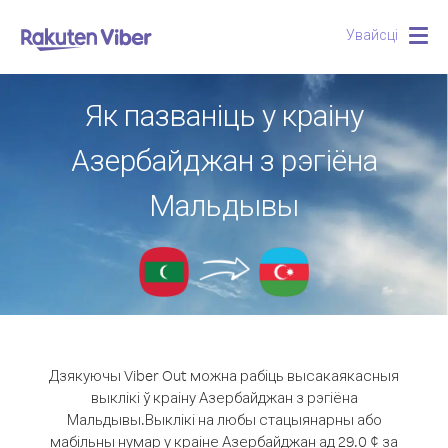
Увайсці
Togg
navig
Як пазваніць у краіну
Азербайджан з рэгіёна
Мальдывы
Дзякуючы Viber Out можна рабіць высакаякасныя
выклікі ў краіну Азербайджан з рэгіёна
Мальдывы.
Выклікі на любы стацыянарны або
мабільны нумар у краіне Азербайджан ад 29.0 ¢ за