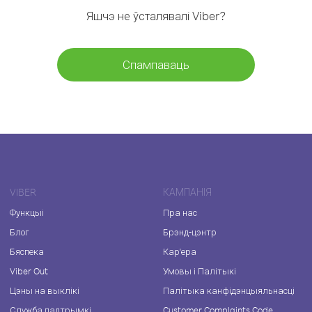
Яшчэ не ўсталявалі Viber?
Спампаваць
VIBER
КАМПАНІЯ
Функцыі
Пра нас
Блог
Брэнд-цэнтр
Бяспека
Кар'ера
Viber Out
Умовы і Палітыкі
Цэны на выклікі
Палітыка канфідэнцыяльнасці
Служба падтрымкі
Customer Complaints Code