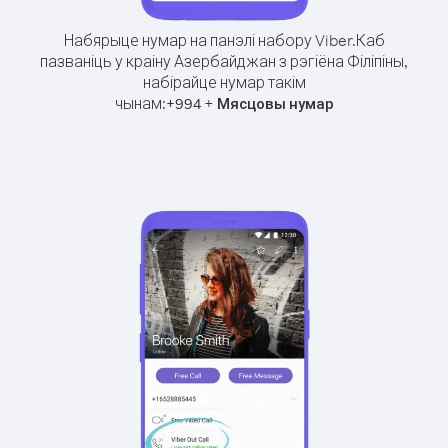
Набярыце нумар на панэлі набору Viber.
Каб
пазваніць у краіну Азербайджан з рэгіёна Філіпіны,
набірайце нумар такім
чынам:
+
+
994
Мясцовы нумар