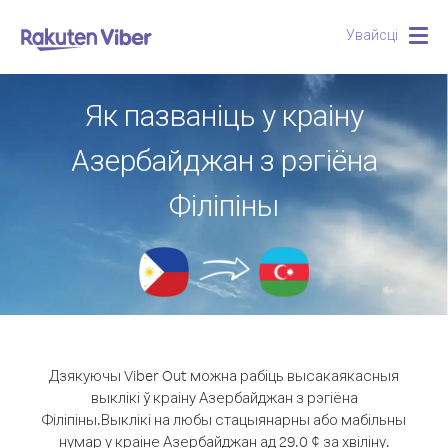
Увайсці
Togg
navig
Як пазваніць у краіну
Азербайджан з рэгіёна
Філіпіны
Дзякуючы Viber Out можна рабіць высакаякасныя
выклікі ў краіну Азербайджан з рэгіёна
Філіпіны.
Выклікі на любы стацыянарны або мабільны
нумар у краіне Азербайджан ад 29.0 ¢ за хвіліну.