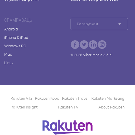
СПАМПАВАЦЬ
Беларуская
Android
iPhone & iPad
Windows PC
Mac
©
2026
Viber Media S.à r.l.
Linux
Rakuten Viki
Rakuten Kobo
Rakuten Travel
Rakuten Marketing
Rakuten Insight
Rakuten TV
About Rakuten