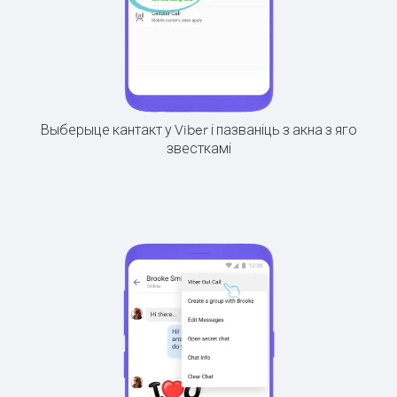
Выберыце кантакт у Viber і пазваніць з акна з яго
звесткамі