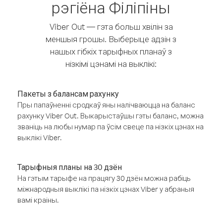
рэгіёна Філіпіны
Viber Out — гэта больш хвілін за
меншыя грошы. Выберыце адзін з
нашых гібкіх тарыфных планаў з
нізкімі цэнамі на выклікі:
Пакеты з балансам рахунку
Пры папаўненні сродкаў яны налічваюцца на баланс
рахунку Viber Out. Выкарыстаўшы гэты баланс, можна
званіць на любы нумар па ўсім свеце па нізкіх цэнах на
выклікі Viber.
Тарыфныя планы на 30 дзён
На гэтым тарыфе на працягу 30 дзён можна рабіць
міжнародныя выклікі па нізкіх цэнах Viber у абраныя
вамі краіны.