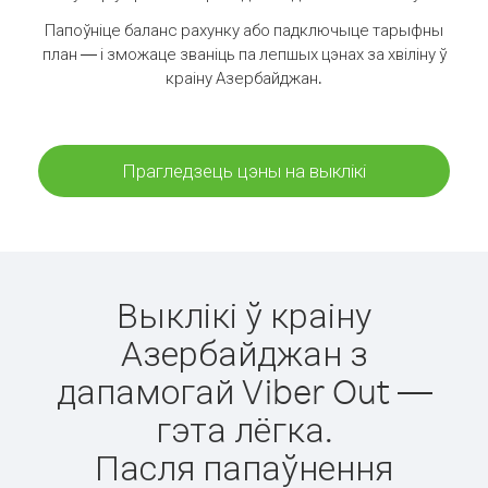
Папоўніце баланс рахунку або падключыце тарыфны
план — і зможаце званіць па лепшых цэнах за хвіліну ў
краіну Азербайджан.
Прагледзець цэны на выклікі
Выклікі ў краіну
Азербайджан з
дапамогай Viber Out —
гэта лёгка.
Пасля папаўнення