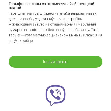
Тарыфныя планы са штомесячнай абаненцкай
платай
Тарыфны план са штомесячнай абаненцкай платай
дае вам свабоду дзеянняў — можна рабіць
міжнародныя выклікі на стацыянарныя і мабільныя
нумары па нізкіх цэнах без папаўнення балансу. Такі
тарыф — гэта магчымасць эканоміць на выкліках, якія
вы ўжо робіце
Іншыя краіны