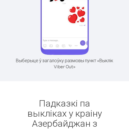
Выберыце ў загалоўку размовы пункт «Выклік
Viber Out»
Падказкі па
выкліках у краіну
Азербайджан з