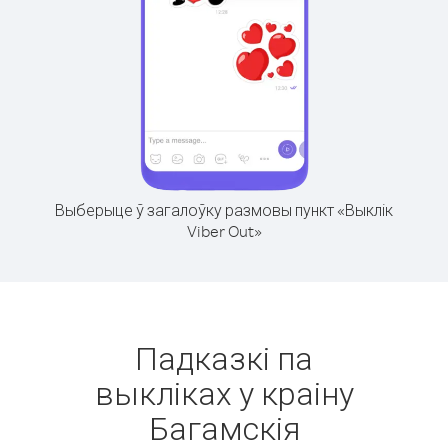
Выберыце ў загалоўку размовы пункт «Выклік
Viber Out»
Падказкі па
выкліках у краіну
Багамскія