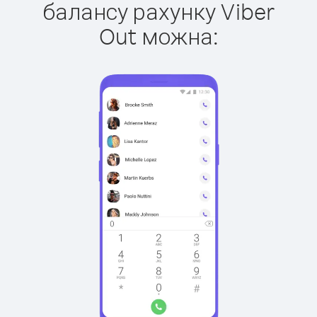
балансу рахунку Viber
Out можна: